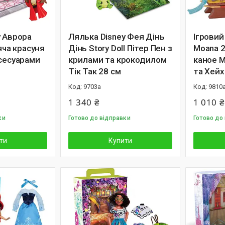
y Аврора
Лялька Disney Фея Дінь
Ігровий
ляча красуня
Дінь Story Doll Пітер Пен з
Moana 
ксесуарами
крилами та крокодилом
каное 
Тік Так 28 см
та Хей
9703а
9810
1 340 ₴
1 010 ₴
ки
Готово до відправки
Готово до
ти
Купити