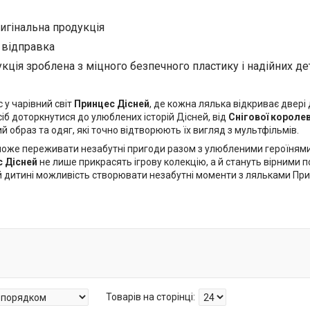
ригінальна продукція
відправка
кція зроблена з міцного безпечного пластику і надійних д
 у чарівний світ
Принцес Дісней
, де кожна лялька відкриває двері
іб доторкнутися до улюблених історій Дісней, від
Снігової короле
й образ та одяг, які точно відтворюють їх вигляд з мультфільмів.
оже переживати незабутні пригоди разом з улюбленими героїнями, с
 Дісней
не лише прикрасять ігрову колекцію, а й стануть вірними по
й дитині можливість створювати незабутні моменти з ляльками При