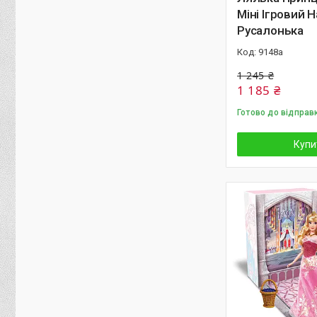
Міні Ігровий 
Русалонька
9148а
1 245 ₴
1 185 ₴
Готово до відправ
Купи