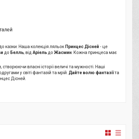
еталей
 до казки. Наша колекція ляльок
Принцес Дісней
- це
ви
до
Белль
, від
Аріель
до
Жасмин
. Кожна принцеса має
творюючи власні історії величі та мужності. Наші
другами у світі фантазій та мрій.
Дайте волю фантазії
та
нцес Дісней.