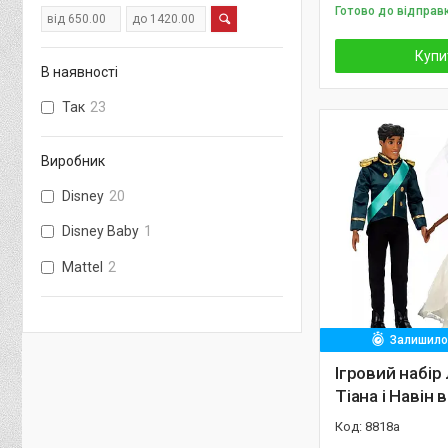
Готово до відправ
Купи
В наявності
Так
23
Виробник
Disney
20
Disney Baby
1
Mattel
2
Залишилос
Ігровий набір
Тіана і Навін 
8818а