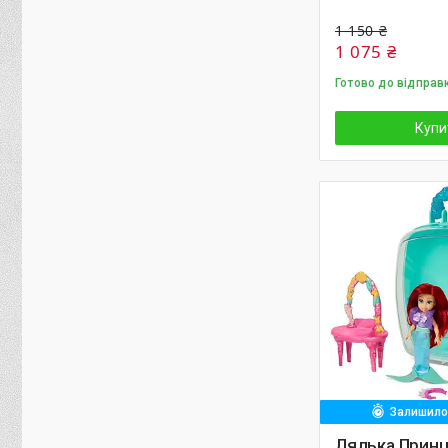
1 150 ₴
1 075 ₴
Готово до відправ
Купи
Залишилос
Лялька Принц