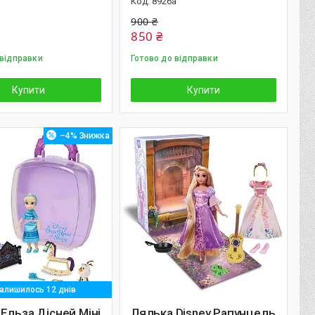
8926а
900 ₴
850 ₴
 відправки
Готово до відправки
Купити
Купити
–4%
алишилось 12 днів
Ельза Дісней Міні
Лялька Disney Рапунцель