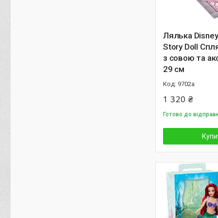
Лялька Disne
Story Doll Сп
з совою та а
29 см
9702а
1 320 ₴
Готово до відправ
Купи