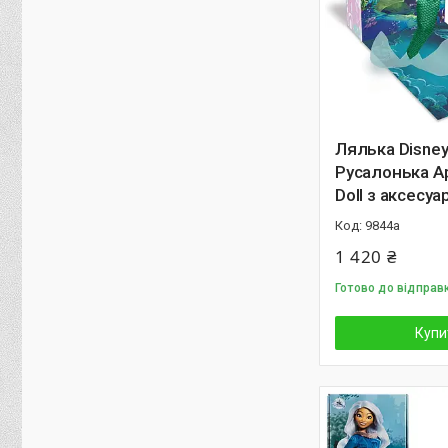
Лялька Disney
Русалонька Ар
Doll з аксесу
9844а
1 420 ₴
Готово до відправ
Купи