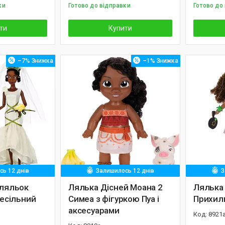
ки
Готово до відправки
Готово до
ти
Купити
–7%
–1%
ь 12 днів
Залишилось 12 днів
З
 ляльок
Лялька Дісней Моана 2
Лялька 
весільний
Симеа з фігуркою Пуа і
Прихил
аксесуарами
8921