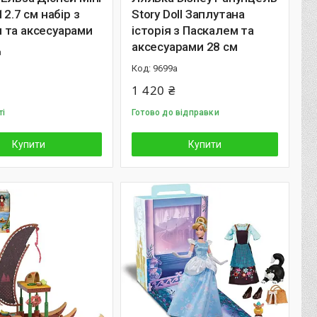
12.7 см набір з
Story Doll Заплутана
 та аксесуарами
історія з Паскалем та
аксесуарами 28 см
а
9699а
1 420 ₴
ті
Готово до відправки
Купити
Купити