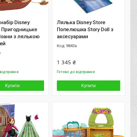
 набір Disney
Лялька Disney Store
2 Пригодницьке
Попелюшка Story Doll з
Моани з лялькою
аксесуарами
хей
9843а
а
1 345 ₴
 відправки
Готово до відправки
Купити
Купити