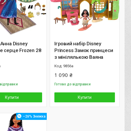
Анна Disney
Ігровий набір Disney
 серце Frozen 28
Princess Замок принцеси
з мінілялькою Ваяна
а
9856а
1 090 ₴
 відправки
Готово до відправки
Купити
Купити
–26%