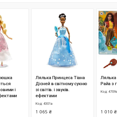
люшка
Лялька Принцеса Тіана
Лялька
иться
Дісней в світному сукню
Райа з 
ковими і
зі світів. і звуків.
4709
фектами
ефектами
4301а
1 065 ₴
1 010 ₴