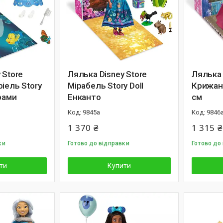
 Store
Лялька Disney Store
Лялька 
іель Story
Мірабель Story Doll
Крижане
арами
Енканто
см
9845а
9846
1 370 ₴
1 315 ₴
ки
Готово до відправки
Готово до
ти
Купити