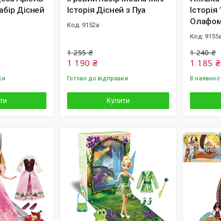
Набір Дісней
Історія Дісней з Пуа
Історія 
Олафом
9152а
9155
1 255 ₴
1 240 ₴
1 190 ₴
1 185 ₴
ки
Готово до відправки
В наявнос
ти
Купити