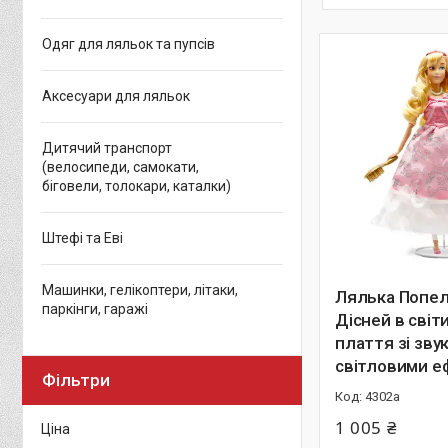
Одяг для ляльок та пупсів
Аксесуари для ляльок
Дитячий транспорт
(велосипеди, самокати,
біговели, толокари, каталки)
Штефі та Еві
Машинки, гелікоптери, літаки,
Лялька Попе
паркінги, гаражі
Дісней в світ
плаття зі зву
світловими е
Фільтри
4302а
1 005 ₴
Ціна