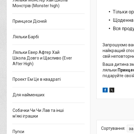
Ляльки Монстер Хай Школа
Монстрів (Monster high)
Тільки о
Щоденна 
Принцеси Дісней
Вся проду
Ляльки Барбі
Запрошуємо вас
найкращий спос
Ляльки Евер Афтер Хай
свій неповторни
Школа Довго и Щасливо (Ever
After High)
Ваша дитина зм
ляльки
Принцес
подаруйте свої
Проект Ем Це в квадраті
Для найменших
Собачки Чи Чи Лав та інші
м'які іграшки
Пупси