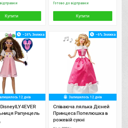
 відправки
Готово до відправки
Купити
Купити
–24%
–6%
алишилось 12 днів
Залишилось 12 днів
Disney ILY 4EVER
Співаюча лялька Дісней
ьниця Рапунцель
Принцеса Попелюшка в
рожевій сукні
а