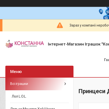
Зараз у компанії неробо
Інтернет-Магазин Іграшок "Ко
Го
Всі іграшки
Принцеси Д
Лол L.O.L.