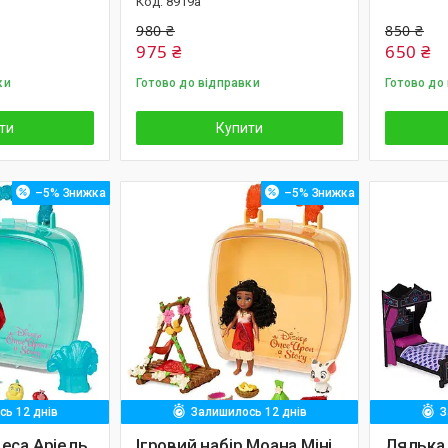
8919а
980 ₴
850 ₴
975 ₴
650 ₴
ки
Готово до відправки
Готово до
ти
Купити
–5%
–5%
ь 12 днів
Залишилось 12 днів
З
еса Аріель
Ігровий набір Моана Міні
Лялька 