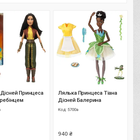
 Дісней Принцеса
Лялька Принцеса Тіана
гребінцем
Дісней Балерина
а
5700а
940 ₴