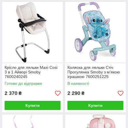
Крісло для ляльки Maxi Cosi
Коляска для ляльки Стіч
3 в 1 Айворі Smoby
Прогулянка Smoby з м’якою
7600240245
іграшкою 7600251225
Готово до відправки
В наявності
2 370
2 290
₴
₴
Купити
Купити