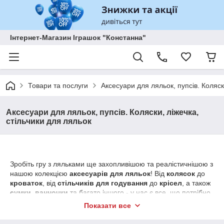
Інтернет-Магазин Іграшок "Констанна"
Товари та послуги
Аксесуари для ляльок, пупсів. Коляск
Аксесуари для ляльок, пупсів. Коляски, ліжечка,
стільчики для ляльок
Зробіть гру з ляльками ще захопливішою та реалістичнішою з
нашою колекцією
аксесуарів для ляльок
! Від
колясок
до
кроваток
, від
стільчиків для годування
до
крісел
, а також
сумки
,
ванночки
та багато іншого - у нас є все, що потрібно
для створення ідеального світу для ваших улюблених ляльок.
Показати все
З продукцією відомих брендів, таких як
Smoby
та
Zapf
Creation
, ви можете бути впевнені в високій якості та безпеці