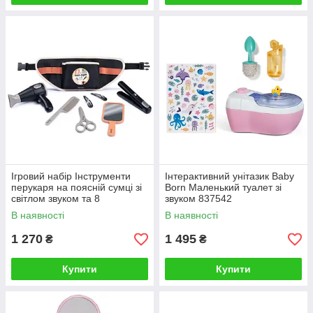
Ігровий набір Інструменти
Інтерактивний унітазик Baby
перукаря на поясній сумці зі
Born Маленький туалет зі
світлом звуком та 8
звуком 837542
аксесуарами 7600320173
В наявності
В наявності
1 270
1 495
₴
₴
Купити
Купити