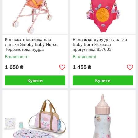
Коляска тростинка для
Рюкзак кенгуру для ляльки
ляльки Smoby Baby Nurse
Baby Born Яскрава
Терракотова пудра
прогулянка 837603
7600220408
В наявності
В наявності
1 050
1 455
₴
₴
Купити
Купити