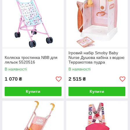
Ігровий набір Smoby Baby
Коляска тростинка NBB для
Nurse Душова кабіна з водою
ляльок 5520516
Терракотова пудра
7600220399
В наявності
В наявності
1 070
2 515
₴
₴
Купити
Купити