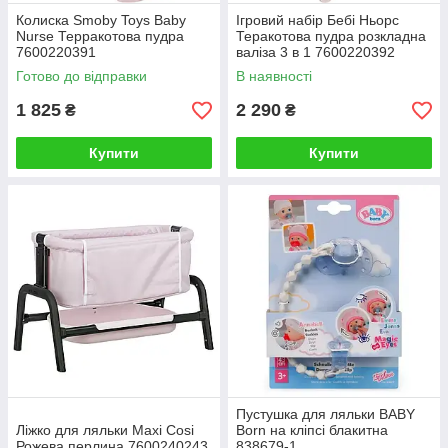
Колиска Smoby Toys Baby
Ігровий набір Бебі Ньорс
Nurse Терракотова пудра
Теракотова пудра розкладна
7600220391
валіза 3 в 1 7600220392
Готово до відправки
В наявності
1 825
2 290
₴
₴
Купити
Купити
Пустушка для ляльки BABY
Ліжко для ляльки Maxi Cosi
Born на кліпсі блакитна
Рожева перлина 7600240243
838679-1