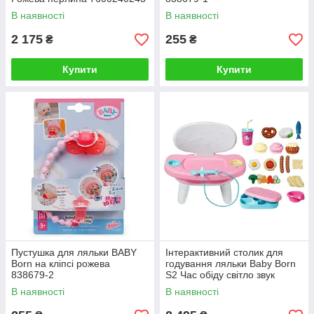
В наявності
В наявності
2 175
255
₴
₴
Купити
Купити
Пустушка для ляльки BABY
Інтерактивний столик для
Born на кліпсі рожева
годування ляльки Baby Born
838679-2
S2 Час обіду світло звук
840634
В наявності
В наявності