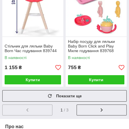
Набір посуду для ляльки
Стільчик для ляльки Baby
Baby Born Click and Play
Born Час годування 839744
Миле годування 839768
В наявності
В наявності
1 155
755
₴
₴
Купити
Купити
Показати ще
1
/ 3
Про нас