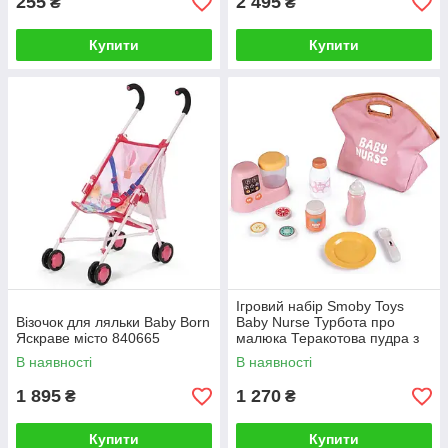
255
2 495
₴
₴
Купити
Купити
Ігровий набір Smoby Toys
Візочок для ляльки Baby Born
Baby Nurse Турбота про
Яскраве місто 840665
малюка Теракотова пудра з
сумкою та аксесуарами
В наявності
В наявності
7600220505
1 895
1 270
₴
₴
Купити
Купити