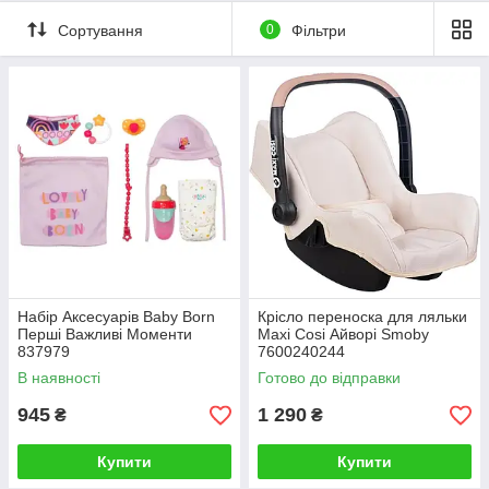
наших товарів.
Сортування
0
Фільтри
Кожен аксесуар виготовлений з високоякісних матеріалів і
детально продуманий, щоб допомогти вашій дитині
розвивати доглядальні навички та вчиться відповідальності,
граючи. Перетворіть звичайну гру в неймовірну пригоду з
аксесуарами для ляльок
на нашому сайті!
Набір Аксесуарів Baby Born
Крісло переноска для ляльки
Перші Важливі Моменти
Maxi Cosi Айворі Smoby
837979
7600240244
В наявності
Готово до відправки
945
1 290
₴
₴
Купити
Купити