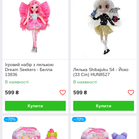
Ігровий набір з лялькою
Dream Seekers - Белла
Лялька Shibajuku S4 - Йоко
13836
(33 Cm) HUN8527
В наявності
В наявності
599
599
₴
₴
Купити
Купити
–70%
–70%