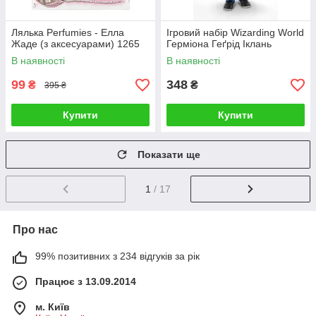
Лялька Perfumies - Елла
Ігровий набір Wizarding World
Жаде (з аксесуарами) 1265
Герміона Геґрід Іклань
В наявності
В наявності
99
348
₴
₴
395 ₴
Купити
Купити
Показати ще
1
/ 17
Про нас
99% позитивних з 234 відгуків за рік
Працює з 13.09.2014
м. Київ