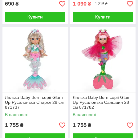
690
1 090
₴
₴
1 215 ₴
Купити
Купити
Лялька Baby Born серії Glam
Лялька Baby Born серії Glam
Up Русалонька Спаркл 28 см
Up Русалонька Саншайн 28
871737
см 871782
В наявності
В наявності
1 755
1 755
₴
₴