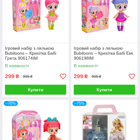
Ігровий набір з лялькою
Ігровий набір з лялькою
Bubiloons – Крихітка Бабі
Bubiloons – Крихітка Бабі Емі
Грета 906174IM
906198IM
В наявності
В наявності
299
299
₴
₴
995 ₴
995 ₴
Купити
Купити
–70%
–75%