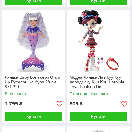
Купити
Купити
Лялька Baby Born серії Glam
Модна Лялька Лав Куу Куу
Up Русалонька Аура 28 см
Харадзюку Kuu Kuu Harajuku
871799
Love Fashion Doll
В наявності
Готово до відправки
1 755
605
₴
₴
Купити
Купити