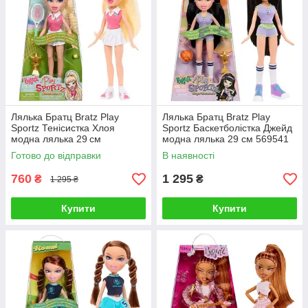
Лялька Братц Bratz Play
Лялька Братц Bratz Play
Sportz Тенісистка Хлоя
Sportz Баскетболістка Джейд
модна лялька 29 см
модна лялька 29 см 569541
Готово до відправки
В наявності
760
1 295
₴
₴
1 295 ₴
Купити
Купити