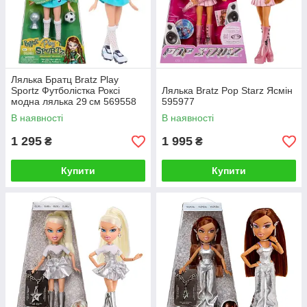
Лялька Братц Bratz Play
Sportz Футболістка Роксі
Лялька Bratz Pop Starz Ясмін
модна лялька 29 см 569558
595977
В наявності
В наявності
1 295
1 995
₴
₴
Купити
Купити