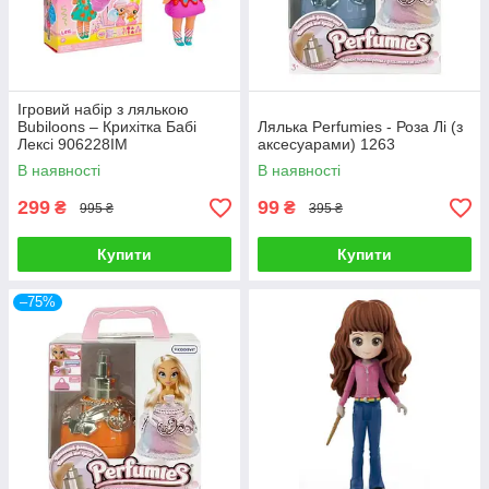
Ігровий набір з лялькою
Bubiloons – Крихітка Бабі
Лялька Perfumies - Роза Лі (з
Лексі 906228IM
аксесуарами) 1263
В наявності
В наявності
299
99
₴
₴
995 ₴
395 ₴
Купити
Купити
–75%