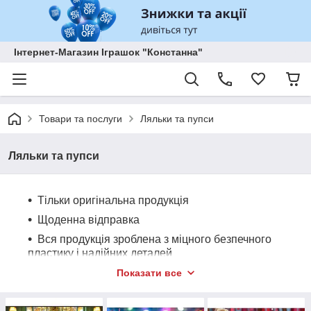
Інтернет-Магазин Іграшок "Констанна"
Товари та послуги
Ляльки та пупси
Ляльки та пупси
Тільки оригінальна продукція
Щоденна відправка
Вся продукція зроблена з міцного безпечного
пластику і надійних деталей
Вітаємо вас у нашому захоплюючому розділі "Ляльки та
Показати все
пупси", де кожен зможе знайти свого улюбленця серед
найпопулярніших і найбажаніших ляльок у світі. Наш сайт є