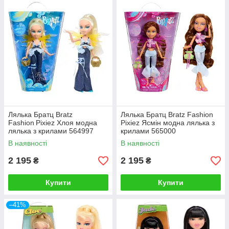
Лялька Братц Bratz
Лялька Братц Bratz Fashion
Fashion Pixiez Хлоя модна
Pixiez Ясмін модна лялька з
лялька з крилами 564997
крилами 565000
В наявності
В наявності
2 195
2 195
₴
₴
Купити
Купити
–41%