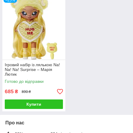
–23%
Ігровий набір із лялькою Na!
Na! Na! Surprise – Марія
Лютик
Готово до відправки
685
₴
890 ₴
Купити
Про нас