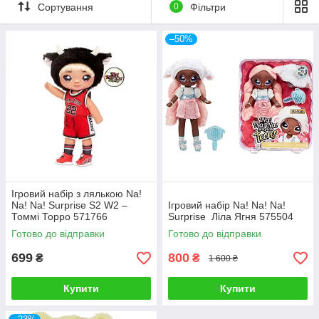
Сортування
0
Фільтри
подарунком для маленьких модників та колекціонерів. З
Na!
Na! Na! Surprise!
кожна ігрова сесія перетворюється на
захоплюючу пригоду, де кожна дитина може стати
–50%
дизайнером, стилістом або режисером своєї унікальної
історії.
Ігровий набір з лялькою Na!
Na! Na! Surprise S2 W2 –
Ігровий набір Na! Na! Na!
Томмі Торро 571766
Surprise Ліла Ягня 575504
Готово до відправки
Готово до відправки
699
800
₴
₴
1 600 ₴
Купити
Купити