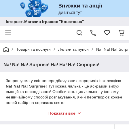
Інтернет-Магазин Іграшок "Констанна"
Товари та послуги
Ляльки та пупси
Na! Na! Na! Surpr
Na! Na! Na! Surprise! На! На! На! Сюрприз!
Запрошуємо у світ непередбачуваних сюрпризів із колекцією
Na! Na! Na! Surprise!
Тут кожна лялька - це яскравий вибух
емоцій та несподіванок! Особливість цих ляльок - у їхньому
незвичайному способі розпакування, який перетворює кожен
новий набір на справжнє свято.
Ляльки
Na! Na! Na! Surprise!
вражають
оригінальним
Показати все
дизайном
,
якісними матеріалами
та
унікальними
аксесуарами
. Яскраві образи, модні наряди та м'які, приємні
на дотик матеріали роблять цих ляльок ідеальним