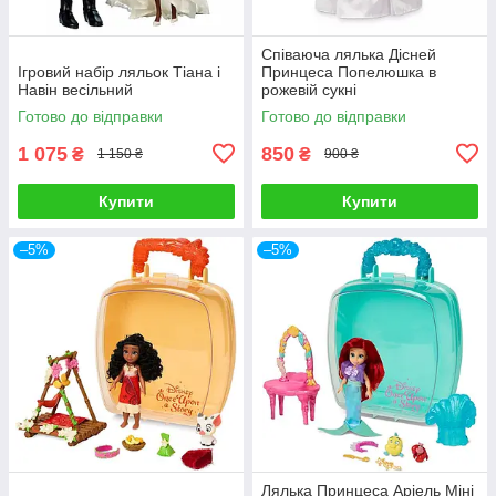
Співаюча лялька Дісней
Ігровий набір ляльок Тіана і
Принцеса Попелюшка в
Навін весільний
рожевій сукні
Готово до відправки
Готово до відправки
1 075
850
₴
₴
1 150 ₴
900 ₴
Купити
Купити
–5%
–5%
Лялька Принцеса Аріель Міні