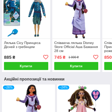
Лялька Сісу Принцеса
Співаюча лялька Disney
Спів
Дісней з гребінцем
Store Official Аша Бажання
При
28 см
роже
885
745
850
₴
₴
1 000 ₴
Купити
Купити
Акційні пропозиції та новинки
–26%
–24%