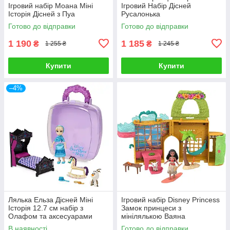
Ігровий набір Моана Міні
Ігровий Набір Дісней
Історія Дісней з Пуа
Русалонька
Готово до відправки
Готово до відправки
1 190
1 185
₴
₴
1 255 ₴
1 245 ₴
Купити
Купити
–4%
Лялька Ельза Дісней Міні
Ігровий набір Disney Princess
Історія 12.7 см набір з
Замок принцеси з
Олафом та аксесуарами
мінілялькою Ваяна
В наявності
Готово до відправки