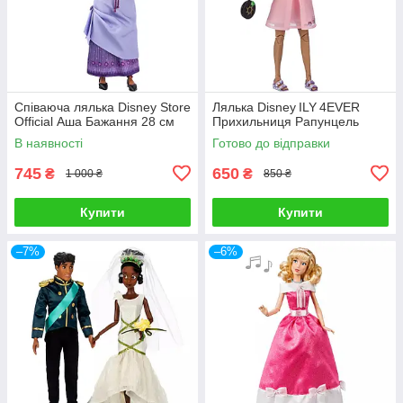
Співаюча лялька Disney Store
Лялька Disney ILY 4EVER
Official Аша Бажання 28 см
Прихильниця Рапунцель
В наявності
Готово до відправки
745
650
₴
₴
1 000 ₴
850 ₴
Купити
Купити
–7%
–6%