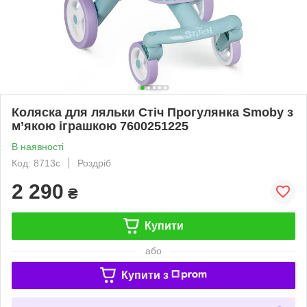
Коляска для ляльки Стіч Прогулянка Smoby з
м’якою іграшкою 7600251225
В наявності
Код: 8713c
Роздріб
2 290
₴
Купити
або
Купити з