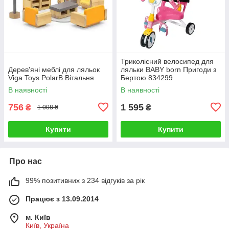
Триколісний велосипед для
Дерев'яні меблі для ляльок
ляльки BABY born Пригоди з
Viga Toys PolarB Вітальня
Бертою 834299
В наявності
В наявності
756
1 595
₴
₴
1 008 ₴
Купити
Купити
Про нас
99% позитивних з 234 відгуків за рік
Працює з 13.09.2014
м. Київ
Київ, Україна