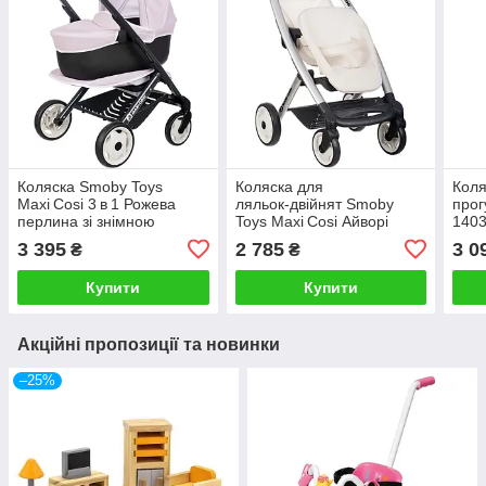
Коляска Smoby Toys
Коляска для
Коля
Maxi Cosi 3 в 1 Рожева
ляльок‑двійнят Smoby
прог
перлина зі знімною
Toys Maxi Cosi Айворі
140
люлькою 7600253121
7600253222
3 395
2 785
3 0
₴
₴
Купити
Купити
Акційні пропозиції та новинки
–25%