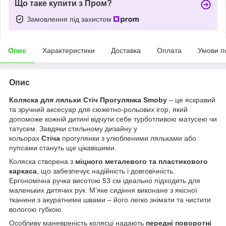
Що таке купити з Пром?
Замовлення під захистом
Опис
Характеристики
Доставка
Оплата
Умови п
Опис
Коляска для ляльки Стіч Прогулянка Smoby
– це яскравий
та зручний аксесуар для сюжетно-рольових ігор, який
допоможе кожній дитині відчути себе турботливою матусею чи
татусем. Завдяки стильному дизайну у
кольорах
Стіча
прогулянки з улюбленими ляльками або
пупсами стануть ще цікавішими.
Коляска створена з
міцного металевого та пластикового
каркаса
, що забезпечує надійність і довговічність.
Ергономічна ручка висотою 53 см ідеально підходить для
маленьких дитячих рук. М’яке сидіння виконане з якісної
тканини з акуратними швами – його легко знімати та чистити
вологою губкою.
Особливу маневреність колясці надають
передні поворотні