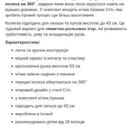
колеса на 360°
, завдяки яким вона легко керується навіть на
вузьких доріжках. У комплект входить м’яка іграшка Стіч, яка
зробить ігровий процес ще більш захопливим.
Коляска підходить для ляльок та пупсів висотою до 43 см. Це
чудовий варіант для
сюжетно-рольових ігор
, які розвивають
турботливість, уяву та координацію рухів.
Характеристики:
легка та зручна конструкція
міцний каркас із металу та пластику
ергономічна ручка висотою 53 см
м’яке знімне сидіння з тканини
передні колеса обертаються на 360°
яскравий дизайн у стилі Стіч
у комплекті м’яка іграшка
підходить для ляльок до 43 см
вироблено в Іспанії
рекомендовано дітям від 18 місяців