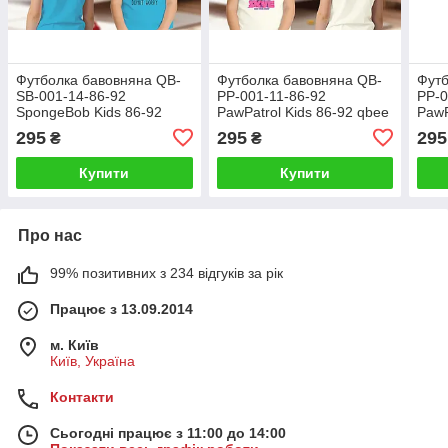
Футболка бавовняна QB-
Футболка бавовняна QB-
Футб
SB-001-14-86-92
PP-001-11-86-92
PP-0
SpongeBob Kids 86-92
PawPatrol Kids 86-92 qbee
PawP
qbee
295
295
295
₴
₴
Купити
Купити
Про нас
99% позитивних з 234 відгуків за рік
Працює з 13.09.2014
м. Київ
Київ, Україна
Контакти
Сьогодні працює з 11:00 до 14:00