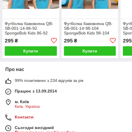
Футболка бавовняна QB-
Футболка бавовняна QB-
Футб
SB-001-14-86-92
SB-001-14-98-104
SB-0
SpongeBob Kids 86-92
SpongeBob Kids 98-104
Spon
qbee
qbee
qbe
295
295
295
₴
₴
Купити
Купити
Про нас
99% позитивних з 234 відгуків за рік
Працює з 13.09.2014
м. Київ
Київ, Україна
Контакти
Сьогодні вихідний