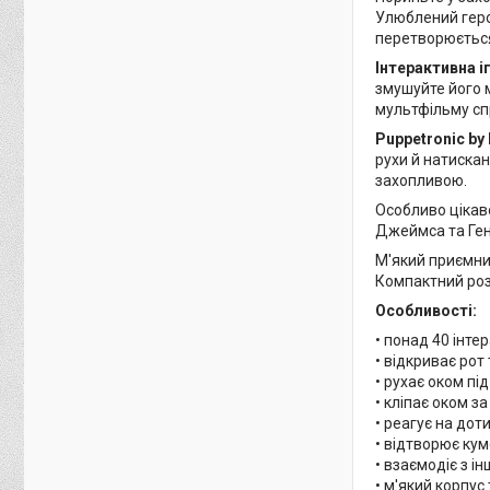
Улюблений геро
перетворюється
Інтерактивна і
змушуйте його м
мультфільму сп
Puppetronic by 
рухи й натискан
захопливою.
Особливо цікав
Джеймса та Генр
М'який приємни
Компактний розм
Особливості:
• понад 40 інтер
• відкриває рот
• рухає оком пі
• кліпає оком 
• реагує на до
• відтворює кум
• взаємодіє з і
• м'який корпус