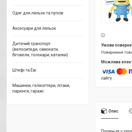
Одяг для ляльок та пупсів
Аксесуари для ляльок
Дитячий транспорт
(велосипеди, самокати,
повернення тов
біговели, толокари, каталки)
Штефі та Еві
сайту.
Машинки, гелікоптери, літаки,
паркінги, гаражі
Опис
Пориньте у зах