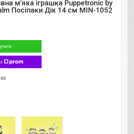
вна м'яка іграшка Puppetronic by
alm Посіпаки Дік 14 см MIN-1052
упити
 з
-60