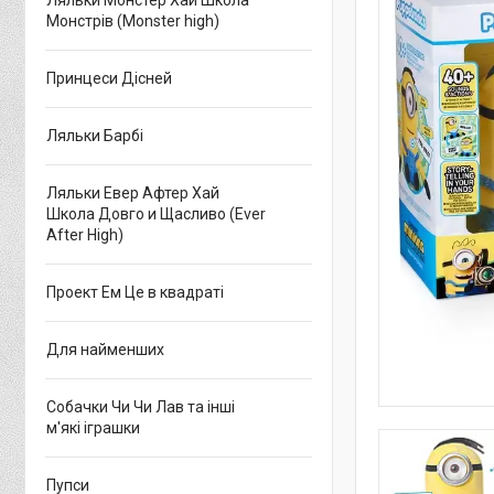
Ляльки Монстер Хай Школа
Монстрів (Monster high)
Принцеси Дісней
Ляльки Барбі
Ляльки Евер Афтер Хай
Школа Довго и Щасливо (Ever
After High)
Проект Ем Це в квадраті
Для найменших
Собачки Чи Чи Лав та інші
м'які іграшки
Пупси