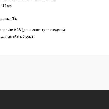
:
14 см.
іграшка Дік
тарейки AAA (до комплекту не входять).
ля дітей від 6 років.