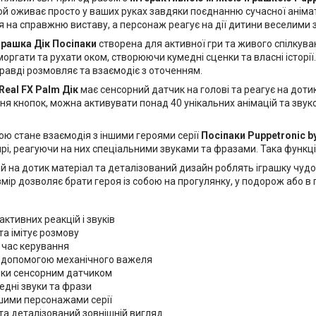
й оживає просто у ваших руках завдяки поєднанню сучасної анімат
 на справжню виставу, а персонаж реагує на дії дитини веселими 
грашка Дік Посіпаки
створена для активної гри та живого спілкува
оргати та рухати оком, створюючи кумедні сценки та власні історії
равді розмовляє та взаємодіє з оточенням.
Real FX Palm Дік
має сенсорний датчик на голові та реагує на дот
ня кнопок, можна активувати понад 40 унікальних анімацій та звук
ою стане взаємодія з іншими героями серії
Посіпаки Puppetronic b
і, реагуючи на них спеціальними звуками та фразами. Така функція
й на дотик матеріал та деталізований дизайн роблять іграшку чу
ір дозволяє брати героя із собою на прогулянку, у подорож або в го
активних реакцій і звуків
 та імітує розмову
д час керування
за допомогою механічного важеля
тики сенсорним датчиком
едні звуки та фрази
ншими персонажами серії
 та деталізований зовнішній вигляд