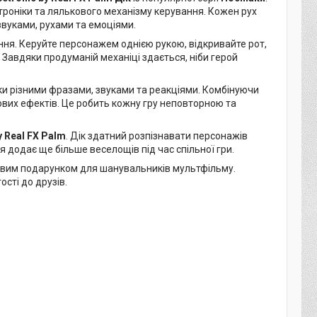
роніки та лялькового механізму керування. Кожен рух
звуками, рухами та емоціями.
ння. Керуйте персонажем однією рукою, відкривайте рот,
. Завдяки продуманій механіці здається, ніби герой
ики різними фразами, звуками та реакціями. Комбінуючи
ових ефектів. Це робить кожну гру неповторною та
y Real FX Palm
. Дік здатний розпізнавати персонажів
 додає ще більше веселощів під час спільної гри.
довим подарунком для шанувальників мультфільму.
сті до друзів.