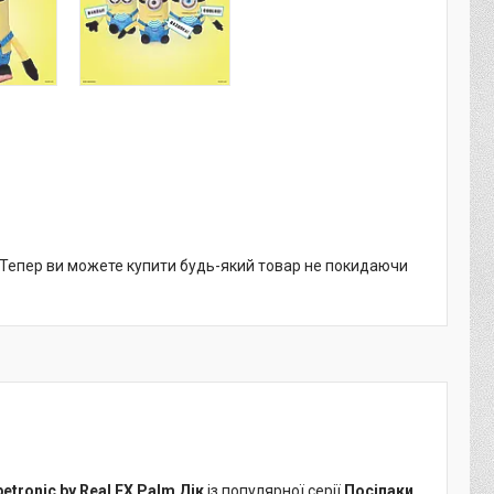
. Тепер ви можете купити будь-який товар не покидаючи
tronic by Real FX Palm Дік
із популярної серії
Посіпаки
.