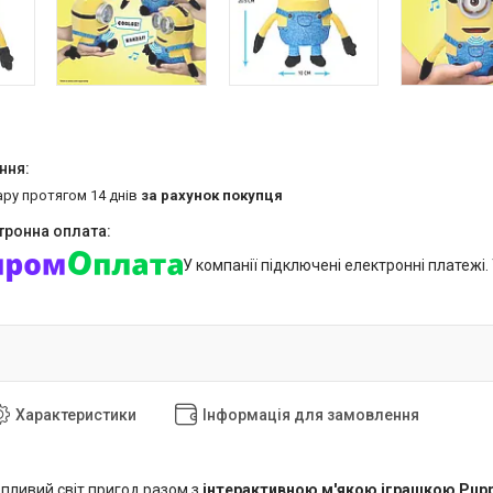
ару протягом 14 днів
за рахунок покупця
У компанії підключені електронні платежі
Характеристики
Інформація для замовлення
опливий світ пригод разом з
інтерактивною м'якою іграшкою Puppe