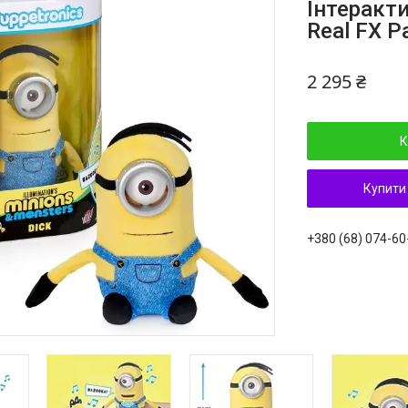
Інтеракти
Real FX P
2 295 ₴
К
Купити
+380 (68) 074-60