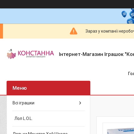
Зараз у компанії неробо
Інтернет-Магазин Іграшок "Ко
Го
Всі іграшки
Лол L.O.L.