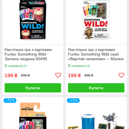
Настільна гра з картками
Настільна гра з картками
Funko Something Wild -
Funko Something Wild серії
Залізна людина 60495
«Вартові галактики» – Малюк
Грут 65341
В наявності
В наявності
199
199
₴
₴
695 ₴
695 ₴
Купити
Купити
–71%
–71%