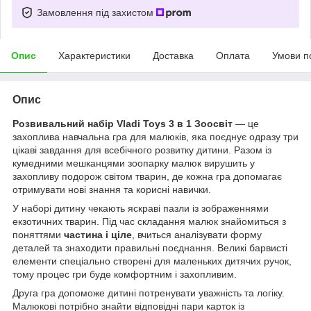
Замовлення під захистом
Опис
Характеристики
Доставка
Оплата
Умови п
Опис
Розвивальний набір Vladi Toys 3 в 1 Зоосвіт
— це
захоплива навчальна гра для малюків, яка поєднує одразу три
цікаві завдання для всебічного розвитку дитини. Разом із
кумедними мешканцями зоопарку малюк вирушить у
захопливу подорож світом тварин, де кожна гра допомагає
отримувати нові знання та корисні навички.
У наборі дитину чекають яскраві пазли із зображеннями
екзотичних тварин. Під час складання малюк знайомиться з
поняттями
частина і ціле
, вчиться аналізувати форму
деталей та знаходити правильні поєднання. Великі барвисті
елементи спеціально створені для маленьких дитячих ручок,
тому процес гри буде комфортним і захопливим.
Друга гра допоможе дитині потренувати уважність та логіку.
Малюкові потрібно знайти відповідні пари карток із