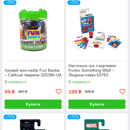
–75%
–71%
Настільна гра з картками
Ігровий міні-набір Fun Banka
Funko Something Wild! –
– Свійські тварини 320386-UA
Людина-павук 63763
В наявності
В наявності
99
199
₴
₴
397 ₴
695 ₴
Купити
Купити
–71%
–71%