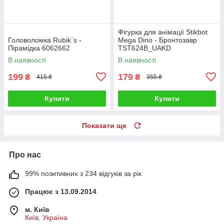
Фігурка для анімації Stikbot
Головоломка Rubik`s -
Mega Dino - Бронтозавр
Пірамідка 6062662
TST624B_UAKD
В наявності
В наявності
199
179
₴
₴
415 ₴
355 ₴
Купити
Купити
Показати ще
Про нас
99% позитивних з 234 відгуків за рік
Працює з 13.09.2014
м. Київ
Київ, Україна