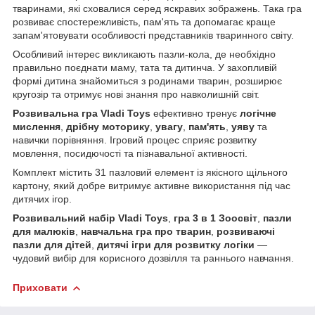
тваринами, які сховалися серед яскравих зображень. Така гра
розвиває спостережливість, пам'ять та допомагає краще
запам'ятовувати особливості представників тваринного світу.
Особливий інтерес викликають пазли-кола, де необхідно
правильно поєднати маму, тата та дитинча. У захопливій
формі дитина знайомиться з родинами тварин, розширює
кругозір та отримує нові знання про навколишній світ.
Розвивальна гра Vladi Toys
ефективно тренує
логічне
мислення
,
дрібну моторику
,
увагу
,
пам'ять
,
уяву
та
навички порівняння. Ігровий процес сприяє розвитку
мовлення, посидючості та пізнавальної активності.
Комплект містить 31 пазловий елемент із якісного щільного
картону, який добре витримує активне використання під час
дитячих ігор.
Розвивальний набір Vladi Toys
,
гра 3 в 1 Зоосвіт
,
пазли
для малюків
,
навчальна гра про тварин
,
розвиваючі
пазли для дітей
,
дитячі ігри для розвитку логіки
—
чудовий вибір для корисного дозвілля та раннього навчання.
Приховати