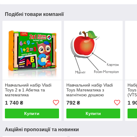
Подібні товари компанії
Навчальний набір Vladi
Навчальний набір Vladi
Набі
Toys 2 в 1 Абетка та
Toys Математика з
Toys
математика
магнітною дошкою
(VT5
1 740
792
1 9
₴
₴
Купити
Купити
Акційні пропозиції та новинки