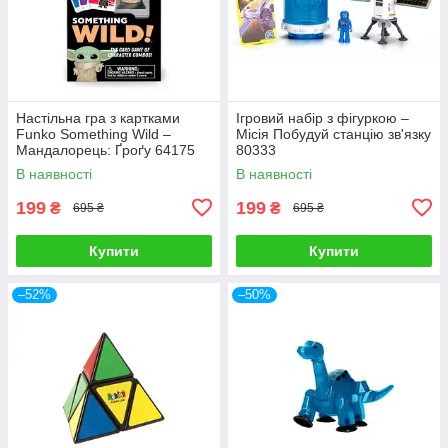
Настільна гра з картками
Ігровий набір з фігуркою –
Funko Something Wild –
Місія Побудуй станцію зв'язку
Мандалорець: Ґроґу 64175
80333
В наявності
В наявності
199
199
₴
₴
695 ₴
695 ₴
Купити
Купити
–52%
–50%