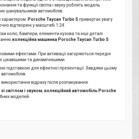
конання та функції світла і звуку роблять модель
их шанувальників автомобілів.
м характером.
Porsche Taycan Turbo S
привертає увагу
чно відтворені у масштабі 1:24.
ки коліс, бампери, елементи кузова та інші деталі
онанню
колекційна машинка Porsche Taycan Turbo S
уковими ефектами. При активації загоряються передні
о цікавішими та динамічнішими.
ю підставкою для ефектної презентації. Завдяки цьому
 автомобілів.
о використання відразу після розпакування.
зі світлом і звуком
,
колекційний автомобіль Porsche
абних моделей.