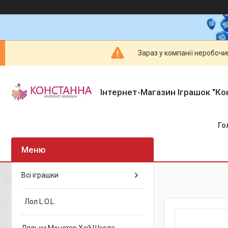
Зараз у компанії неробочи
Інтернет-Магазин Іграшок "Ко
Го
Всі іграшки
Лол L.O.L.