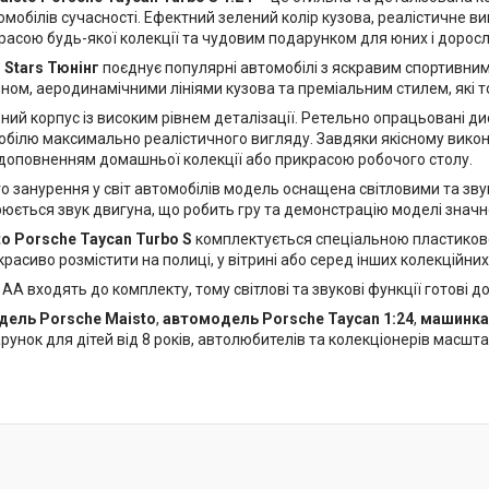
мобілів сучасності. Ефектний зелений колір кузова, реалістичне ви
асою будь-якої колекції та чудовим подарунком для юних і доросл
l Stars Тюнінг
поєднує популярні автомобілі з яскравим спортивни
ом, аеродинамічними лініями кузова та преміальним стилем, які то
ий корпус із високим рівнем деталізації. Ретельно опрацьовані дис
білю максимально реалістичного вигляду. Завдяки якісному вик
доповненням домашньої колекції або прикрасою робочого столу.
о занурення у світ автомобілів модель оснащена світловими та зв
рюється звук двигуна, що робить гру та демонстрацію моделі значн
o Porsche Taycan Turbo S
комплектується спеціальною пластиково
асиво розмістити на полиці, у вітрині або серед інших колекційних
АА входять до комплекту, тому світлові та звукові функції готові д
дель Porsche Maisto
,
автомодель Porsche Taycan 1:24
,
машинка 
унок для дітей від 8 років, автолюбителів та колекціонерів масшт