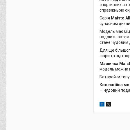
спортивних авто
справжньою окр
Серія
Maisto Al
сучасним дизайн
Модель має міцн
надають автомо
стане чудовим 
Для ще більшог
фари та відтво
Машинка Maist
модель можна кр
Батарейки типу 
Колекційна мо
— чудовий подар