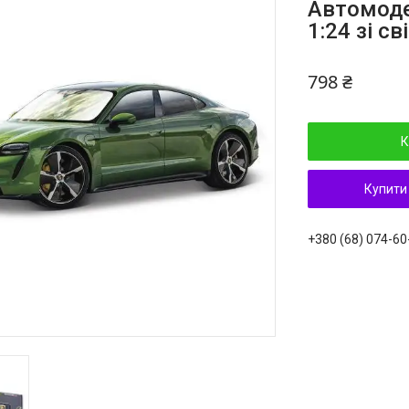
Автомоде
1:24 зі с
798 ₴
К
Купити
+380 (68) 074-60