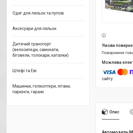
Одяг для ляльок та пупсів
Аксесуари для ляльок
Дитячий транспорт
(велосипеди, самокати,
повернення тов
біговели, толокари, каталки)
Штефі та Еві
сайту.
Машинки, гелікоптери, літаки,
паркінги, гаражі
Опис
Автомодель Mai