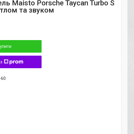
ль Maisto Porsche Taycan Turbo S
вітлом та звуком
упити
 з
-60