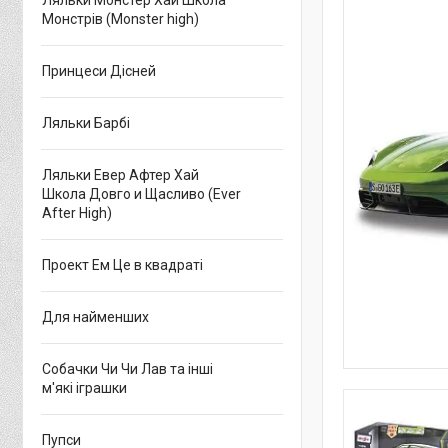
Ляльки Монстер Хай Школа
Монстрів (Monster high)
Принцеси Дісней
Ляльки Барбі
Ляльки Евер Афтер Хай
Школа Довго и Щасливо (Ever
After High)
Проект Ем Це в квадраті
Для найменших
Собачки Чи Чи Лав та інші
м'які іграшки
Пупси