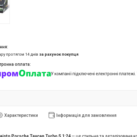
ару протягом 14 днів
за рахунок покупця
У компанії підключені електронні платежі
Характеристики
Інформація для замовлення
sto Porsche Taycan Turbo S 1:24
— це стильна та деталізована к