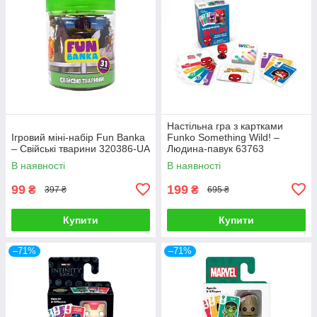
Настільна гра з картками
Ігровий міні-набір Fun Banka
Funko Something Wild! –
– Свійські тварини 320386-UA
Людина-павук 63763
В наявності
В наявності
99
199
₴
₴
397 ₴
695 ₴
Купити
Купити
–71%
–71%