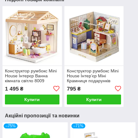
Конструктор румбокс Mini
Конструктор румбокс Mini
House Інтерєр Ванна
House Інтер’єр Міні
кімната світло 8009
Крамниця подарунків
8037
1 495
795
₴
₴
Купити
Купити
Акційні пропозиції та новинки
–75%
–71%