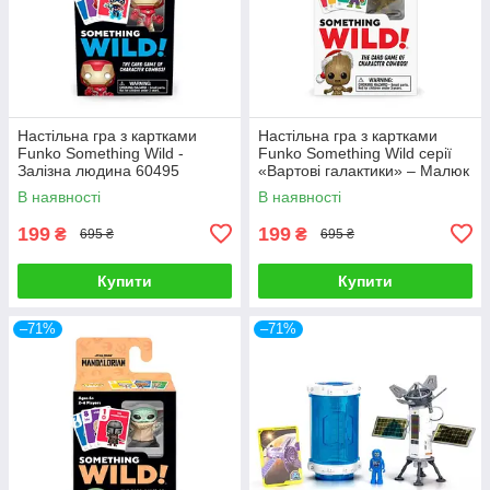
Настільна гра з картками
Настільна гра з картками
Funko Something Wild -
Funko Something Wild серії
Залізна людина 60495
«Вартові галактики» – Малюк
Грут 65341
В наявності
В наявності
199
199
₴
₴
695 ₴
695 ₴
Купити
Купити
–71%
–71%