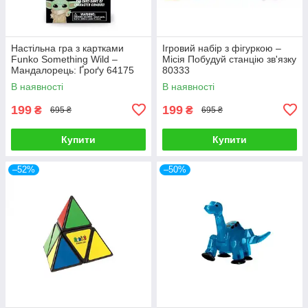
Настільна гра з картками
Ігровий набір з фігуркою –
Funko Something Wild –
Місія Побудуй станцію зв'язку
Мандалорець: Ґроґу 64175
80333
В наявності
В наявності
199
199
₴
₴
695 ₴
695 ₴
Купити
Купити
–52%
–50%