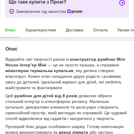
Що таке купити з Пром?
Замовлення під захистом
Опис
Характеристики
Доставка
Оплата
Умови п
Опис
Відкрийте світ творчості разом із
конструктор румбокс Mini
House Інтер’єр Міні
— це не просто іграшка, а справжня
мініатюрна термальна купальня
, яку дитина створює
власноруч. Кожен етап складання дарує радість і розвиває
увагу до деталей. Ідеальний варіант для дітей, які люблять
майструвати та фантазувати.
Цей
румбокс для дітей від 8 років
дозволяє зібрати
стильний інтер’єр із атмосферою релаксу. Маленька
купальня, декоративні елементи та аксесуари створюють
гармонійний простір, який виглядає як справжній. Це чудовий
спосіб відволіктися від гаджетів і зануритися у творчість.
Прозорий бокс додає особливого шарму. Готову композицію
можна використовувати як
декор кімнати
або частину