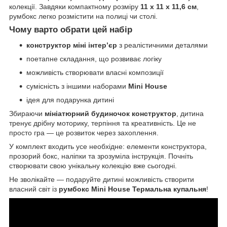
колекції. Завдяки компактному розміру
11 х 11 х 11,6 см
,
румбокс легко розмістити на полиці чи столі.
Чому варто обрати цей набір
конструктор міні інтер’єр
з реалістичними деталями
поетапне складання, що розвиває логіку
можливість створювати власні композиції
сумісність з іншими наборами
Mini House
ідея для подарунка дитині
Збираючи
мініатюрний будиночок конструктор
, дитина
тренує дрібну моторику, терпіння та креативність. Це не
просто гра — це розвиток через захоплення.
У комплект входить усе необхідне: елементи конструктора,
прозорий бокс, наліпки та зрозуміла інструкція. Почніть
створювати свою унікальну колекцію вже сьогодні.
Не зволікайте — подаруйте дитині можливість створити
власний світ із
румбокс Mini House Термальна купальня
!