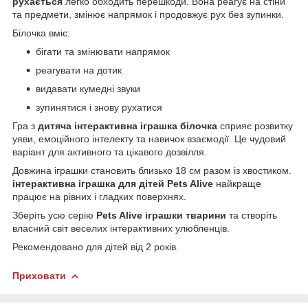
рухається
легко обходить перешкоди. Вона реагує на стіни
та предмети, змінює напрямок і продовжує рух без зупинки.
Білочка вміє:
бігати та змінювати напрямок
реагувати на дотик
видавати кумедні звуки
зупинятися і знову рухатися
Гра з
дитяча інтерактивна іграшка білочка
сприяє розвитку
уяви, емоційного інтелекту та навичок взаємодії. Це чудовий
варіант для активного та цікавого дозвілля.
Довжина іграшки становить близько 18 см разом із хвостиком.
інтерактивна іграшка для дітей Pets Alive
найкраще
працює на рівних і гладких поверхнях.
Зберіть усю серію
Pets Alive іграшки тварини
та створіть
власний світ веселих інтерактивних улюбленців.
Рекомендовано для дітей від 2 років.
Приховати