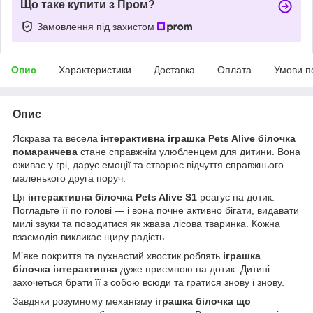
Що таке купити з Пром?
Замовлення під захистом
Опис
Характеристики
Доставка
Оплата
Умови п
Опис
Яскрава та весела
інтерактивна іграшка Pets Alive білочка
помаранчева
стане справжнім улюбленцем для дитини. Вона
оживає у грі, дарує емоції та створює відчуття справжнього
маленького друга поруч.
Ця
інтерактивна білочка Pets Alive S1
реагує на дотик.
Погладьте її по голові — і вона почне активно бігати, видавати
милі звуки та поводитися як жвава лісова тваринка. Кожна
взаємодія викликає щиру радість.
М’яке покриття та пухнастий хвостик роблять
іграшка
білочка інтерактивна
дуже приємною на дотик. Дитині
захочеться брати її з собою всюди та гратися знову і знову.
Завдяки розумному механізму
іграшка білочка що