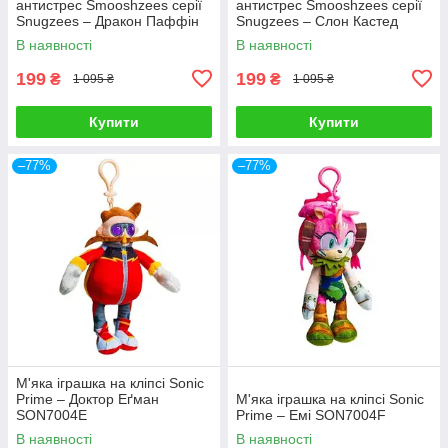
антистрес Smooshzees серії
антистрес Smooshzees серії
Snugzees – Дракон Паффін
Snugzees – Слон Кастед
08234
08237
В наявності
В наявності
199
199
₴
₴
1 095 ₴
1 095 ₴
Купити
Купити
–77%
–77%
М'яка іграшка на кліпсі Sonic
Prime – Доктор Еґман
М'яка іграшка на кліпсі Sonic
SON7004E
Prime – Емі SON7004F
В наявності
В наявності