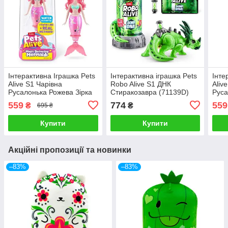
Інтерактивна Іграшка Pets
Інтерактивна іграшка Pets
Інте
Alive S1 Чарівна
Robo Alive S1 ДНК
Aliv
Русалонька Рожева Зірка
Стиракозавра (71139D)
Руса
9567A
Муш
559
774
559
₴
₴
695 ₴
Купити
Купити
Акційні пропозиції та новинки
–83%
–83%