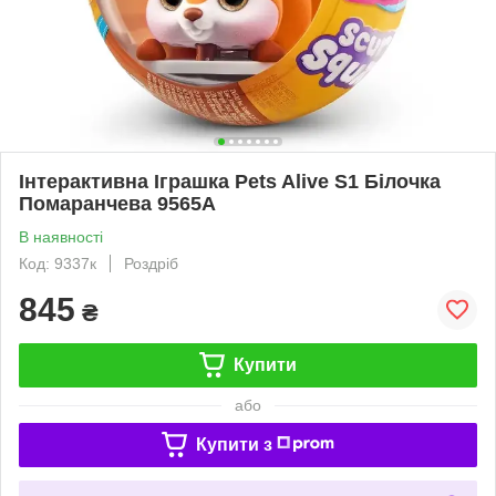
Інтерактивна Іграшка Pets Alive S1 Білочка
Помаранчева 9565A
В наявності
Код: 9337к
Роздріб
845
₴
Купити
або
Купити з