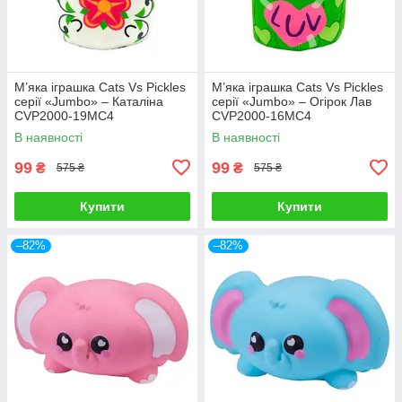
М’яка іграшка Cats Vs Pickles
М’яка іграшка Cats Vs Pickles
серії «Jumbo» – Каталіна
серії «Jumbo» – Огірок Лав
CVP2000-19MC4
CVP2000-16MC4
В наявності
В наявності
99
99
₴
₴
575 ₴
575 ₴
Купити
Купити
–82%
–82%