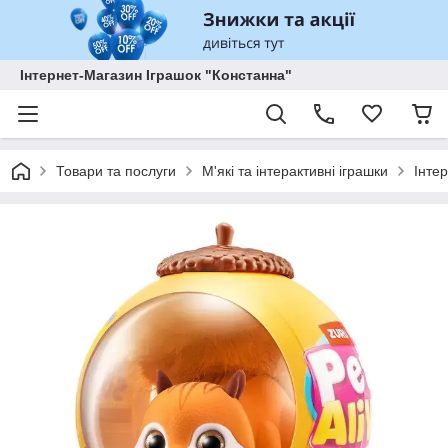
Інтернет-Магазин Іграшок "Констанна"
Товари та послуги
М'які та інтерактивні іграшки
Інте