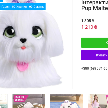
Інтеракти
Pup Malt
0
Годин
0
0
Хвилин
0
0
Секунд
1 305 ₴
1 210 ₴
К
Купити
+380 (68) 074-60