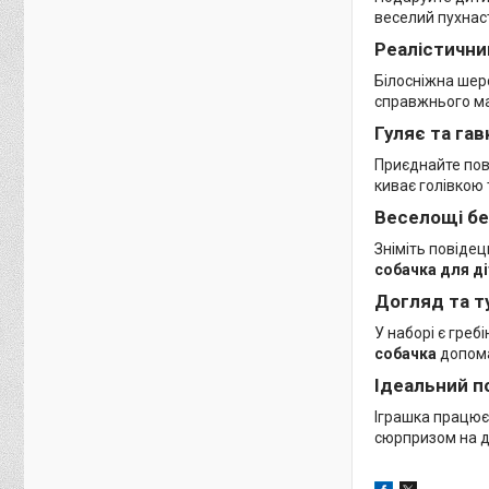
веселий пухнаст
Реалістични
Білосніжна шер
справжнього мал
Гуляє та гав
Приєднайте пов
киває голівкою
Веселощі бе
Зніміть повідец
собачка для д
Догляд та т
У наборі є греб
собачка
допома
Ідеальний п
Іграшка працює 
сюрпризом на д