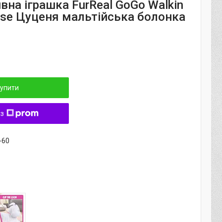
вна іграшка FurReal GoGo Walkin
ese Цуценя мальтійська болонка
упити
 з
-60