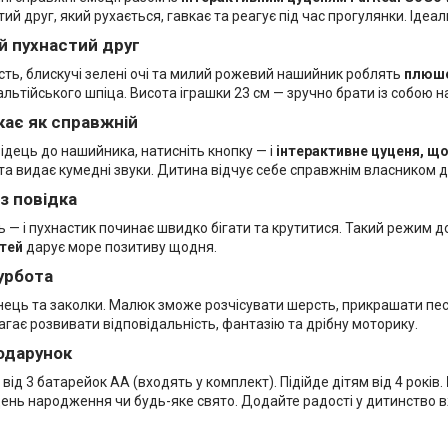
ий друг, який рухається, гавкає та реагує під час прогулянки. Ідеа
й пухнастий друг
сть, блискучі зелені очі та милий рожевий нашийник роблять
плюше
ьтійського шпіца. Висота іграшки 23 см — зручно брати із собою н
кає як справжній
ідець до нашийника, натисніть кнопку — і
інтерактивне цуценя, щ
 та видає кумедні звуки. Дитина відчує себе справжнім власником
з повідка
ь — і пухнастик починає швидко бігати та крутитися. Такий режим до
ітей
дарує море позитиву щодня.
урбота
інець та заколки. Малюк зможе розчісувати шерсть, прикрашати пес
гає розвивати відповідальність, фантазію та дрібну моторику.
одарунок
від 3 батарейок AA (входять у комплект). Підійде дітям від 4 років.
ень народження чи будь-яке свято. Додайте радості у дитинство в