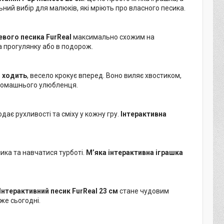
льний вибір для малюків, які мріють про власного песика.
вого песика FurReal
максимально схожим на
а прогулянку або в подорож.
о ходить
, весело крокує вперед. Воно виляє хвостиком,
 домашнього улюбленця.
дає рухливості та сміху у кожну гру.
Інтерактивна
ика та навчатися турботі.
М’яка інтерактивна іграшка
Інтерактивний песик FurReal 23 см
стане чудовим
же сьогодні.