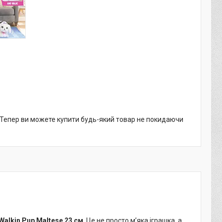
. Тепер ви можете купити будь-який товар не покидаючи
alkin Pup Maltese 23 см
. Це не просто м’яка іграшка, а