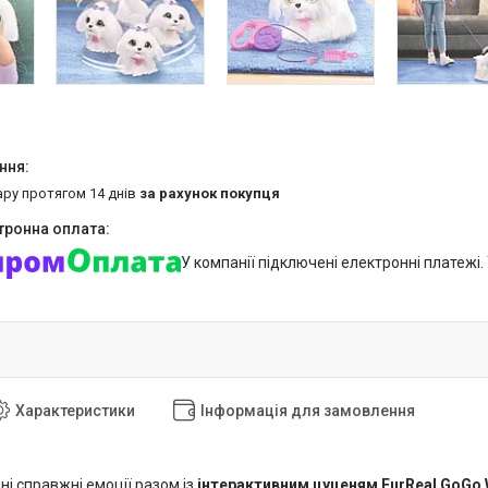
ару протягом 14 днів
за рахунок покупця
У компанії підключені електронні платежі
Характеристики
Інформація для замовлення
і справжні емоції разом із
інтерактивним цуценям FurReal GoGo W