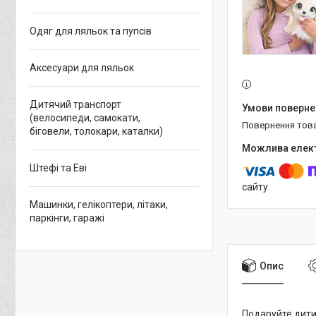
Одяг для ляльок та пупсів
Аксесуари для ляльок
Дитячий транспорт
(велосипеди, самокати,
повернення тов
біговели, толокари, каталки)
Штефі та Еві
сайту.
Машинки, гелікоптери, літаки,
паркінги, гаражі
Опис
Подаруйте дитин