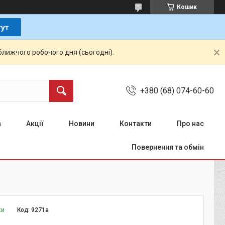
Кошик
ближчого робочого дня (сьогодні).
+380 (68) 074-60-60
а
Акції
Новини
Контакти
Про нас
Повернення та обмін
ки
Код:
9271а