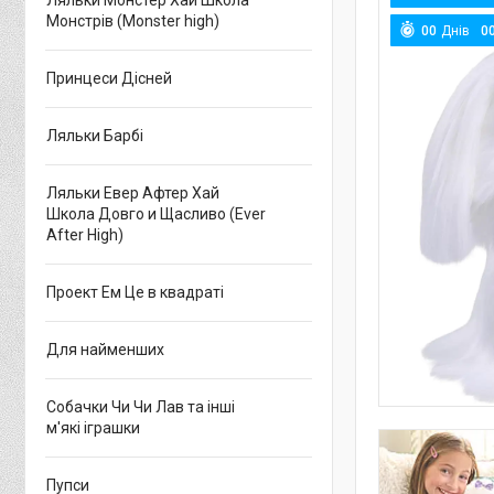
Ляльки Монстер Хай Школа
Монстрів (Monster high)
0
0
Днів
0
Принцеси Дісней
Ляльки Барбі
Ляльки Евер Афтер Хай
Школа Довго и Щасливо (Ever
After High)
Проект Ем Це в квадраті
Для найменших
Собачки Чи Чи Лав та інші
м'які іграшки
Пупси