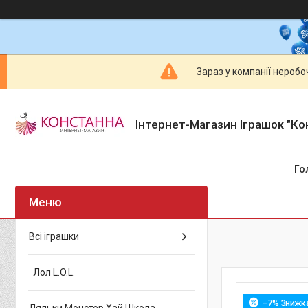
Зараз у компанії неробо
Інтернет-Магазин Іграшок "Ко
Го
Всі іграшки
Лол L.O.L.
–7%