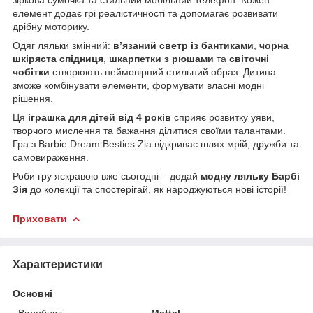
елемент додає грі реалістичності та допомагає розвивати
дрібну моторику.
Одяг ляльки змінний:
в’язаний светр із бантиками
,
чорна
шкіряста спідниця
,
шкарпетки з рюшами
та
світочні
чобітки
створюють неймовірний стильний образ. Дитина
зможе комбінувати елементи, формувати власні модні
рішення.
Ця
іграшка для дітей від 4 років
сприяє розвитку уяви,
творчого мислення та бажання ділитися своїми талантами.
Гра з Barbie Dream Besties Zia відкриває шлях мрій, дружби та
самовираження.
Роби гру яскравою вже сьогодні – додай
модну ляльку Барбі
Зія
до колекції та спостерігай, як народжуються нові історії!
Приховати
Характеристики
Основні
Виробник
Mattel