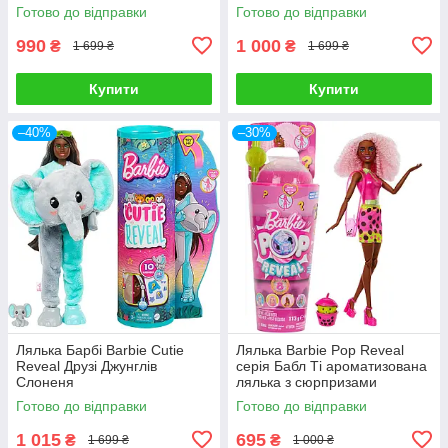
Готово до відправки
Готово до відправки
990
1 000
₴
₴
1 699 ₴
1 699 ₴
Купити
Купити
–40%
–30%
Лялька Барбі Barbie Cutie
Лялька Barbie Pop Reveal
Reveal Друзі Джунглів
серія Бабл Ті ароматизована
Слоненя
лялька з сюрпризами
Готово до відправки
Готово до відправки
1 015
695
₴
₴
1 699 ₴
1 000 ₴