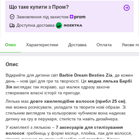
Що таке купити з Пром?
Замовлення під захистом
Доступна доставка
Опис
Характеристики
Доставка
Оплата
Умови п
Опис
Відкрийте для дитини світ
Barbie Dream Besties Zia
, де кожен
день – нові ідеї для гри та творчості. Ця
модна лялька Барбі
Зія
виглядає так яскраво, що малюк одразу захоче
створювати власні історії та пригоди.
Лялька має
довге хвилеподібне волосся (прибл 25 см)
,
яке можна розчісувати, укладати та творити нові образи. Зі
стильним виглядом та кольоровою чубчиком вона надихає
дитину на гру в перукаря, стиліста та навіть дизайнера.
У комплекті з лялькою –
7 аксесуарів для стилізування
волосся
: гребінець у формі місяця, плойка, лак для волосся,
зіркова сумочка та стильний мобільний телефон. Кожен