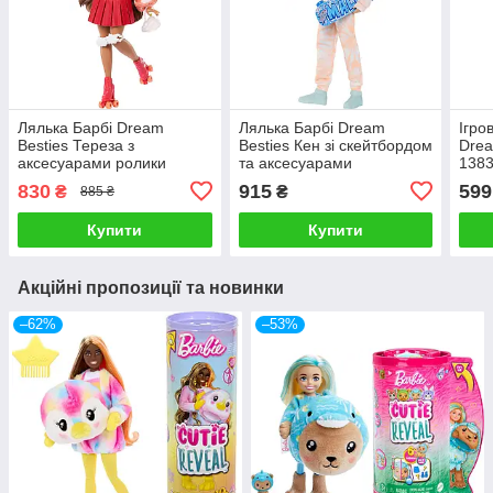
Лялька Барбі Dream
Лялька Барбі Dream
Ігро
Besties Тереза з
Besties Кен зі скейтбордом
Drea
аксесуарами ролики
та аксесуарами
138
830
915
599
₴
₴
885 ₴
Купити
Купити
Акційні пропозиції та новинки
–62%
–53%