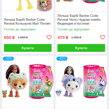
Лялька Барбі Barbie Cutie
Лялька Барбі Barbie Cutie
Reveal Челсі Чудове комбо
Reveal Кольорові Мрії Пінгвін
Ведмедик в костюмі
Дельфіну
Готово до відправки
Готово до відправки
650
470
₴
₴
1 699 ₴
1 000 ₴
Купити
Купити
–50%
–42%