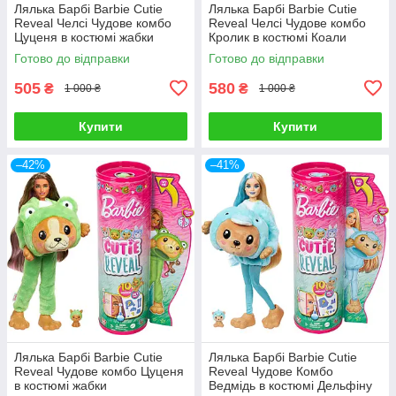
Лялька Барбі Barbie Cutie
Лялька Барбі Barbie Cutie
Reveal Челсі Чудове комбо
Reveal Челсі Чудове комбо
Цуценя в костюмі жабки
Кролик в костюмі Коали
Готово до відправки
Готово до відправки
505
580
₴
₴
1 000 ₴
1 000 ₴
Купити
Купити
–42%
–41%
Лялька Барбі Barbie Cutie
Лялька Барбі Barbie Cutie
Reveal Чудове комбо Цуценя
Reveal Чудове Комбо
в костюмі жабки
Ведмідь в костюмі Дельфіну