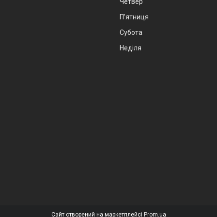
Четвер
Пʼятниця
Субота
Неділя
Сайт створений на маркетплейсі
Prom.ua