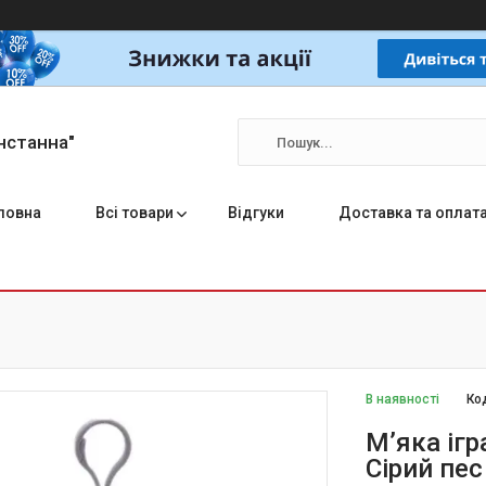
нстанна"
ловна
Всі товари
Відгуки
Доставка та оплат
В наявності
Ко
М’яка ігр
Сірий пе