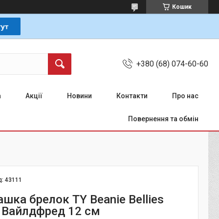
Кошик
+380 (68) 074-60-60
а
Акції
Новини
Контакти
Про нас
Повернення та обмін
д:
43111
ашка брелок TY Beanie Bellies
с Вайлдфред 12 см