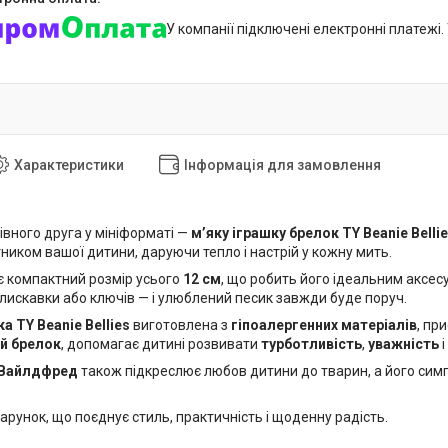
У компанії підключені електронні платежі
Характеристики
Інформація для замовлення
івного друга у мініформаті —
м’яку іграшку брелок TY Beanie Bell
ником вашої дитини, даруючи тепло і настрій у кожну мить.
 компактний розмір усього
12 см
, що робить його ідеальним аксес
блискавки або ключів — і улюблений песик завжди буде поруч.
а TY Beanie Bellies
виготовлена з
гіпоалергенних матеріалів
, пр
й брелок
, допомагає дитині розвивати
турботливість
,
уважність
і
 Вайлдфред
також підкреслює любов дитини до тварин, а його симп
рунок, що поєднує стиль, практичність і щоденну радість.