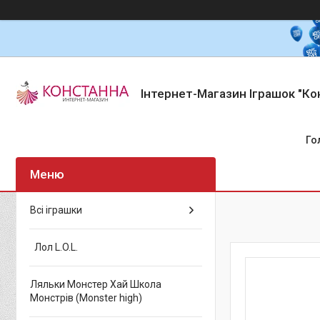
Інтернет-Магазин Іграшок "Ко
Го
Всі іграшки
Лол L.O.L.
Ляльки Монстер Хай Школа
Монстрів (Monster high)