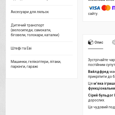
Аксесуари для ляльок
сайту.
Дитячий транспорт
(велосипеди, самокати,
біговели, толокари, каталки)
Опис
Штефі та Еві
Зустрічайте чар
Машинки, гелікоптери, літаки,
постійним супут
паркінги, гаражі
Вайлдфред
має
прикріпити до 
Ця
м’яка іграшк
функціональни
Сірий бульдог
дорослих.
Це чудовий пода