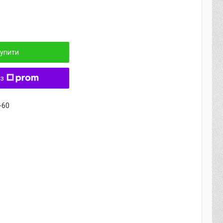
упити
 з
-60