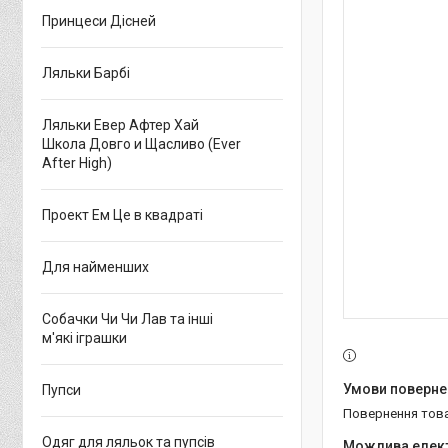
Принцеси Дісней
Ляльки Барбі
Ляльки Евер Афтер Хай
Школа Довго и Щасливо (Ever
After High)
Проект Ем Це в квадраті
Для найменших
Собачки Чи Чи Лав та інші
м'які іграшки
Пупси
повернення тов
Одяг для ляльок та пупсів