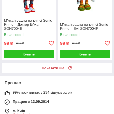
М'яка іграшка на кліпсі Sonic
Prime – Доктор Еґман
М'яка іграшка на кліпсі Sonic
SON7004E
Prime – Емі SON7004F
В наявності
В наявності
99
99
₴
₴
437 ₴
437 ₴
Купити
Купити
Показати ще
Про нас
99% позитивних з 234 відгуків за рік
Працює з 13.09.2014
м. Київ