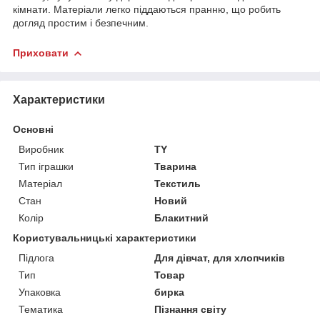
кімнати. Матеріали легко піддаються пранню, що робить
догляд простим і безпечним.
Приховати
Характеристики
Основні
Виробник
TY
Тип іграшки
Тварина
Матеріал
Текстиль
Стан
Новий
Колір
Блакитний
Користувальницькі характеристики
Підлога
Для дівчат, для хлопчиків
Тип
Товар
Упаковка
бирка
Тематика
Пізнання світу