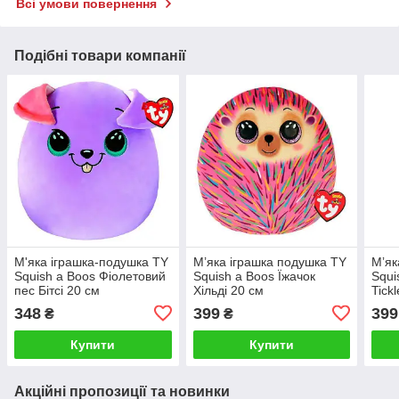
Всі умови повернення
Подібні товари компанії
М'яка іграшка-подушка TY
М’яка іграшка подушка TY
Мʼяк
Squish a Boos Фіолетовий
Squish a Boos Їжачок
Squi
пес Бітсі 20 см
Хільді 20 см
Tick
348
399
399
₴
₴
Купити
Купити
Акційні пропозиції та новинки