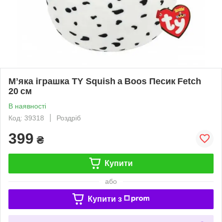
Мʼяка іграшка TY Squish a Boos Песик Fetch
20 см
В наявності
Код: 39318
Роздріб
399
₴
Купити
або
Купити з