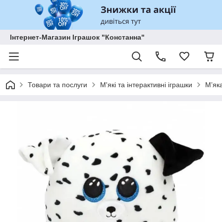
Інтернет-Магазин Іграшок "Констанна"
Товари та послуги
М'які та інтерактивні іграшки
Мʼяк