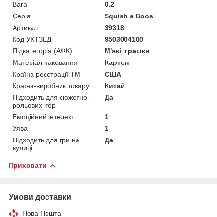
Вага
0.2
Серія
Squish a Boos
Артикул
39318
Код УКТЗЕД
9503004100
Підкатегорія (АФК)
М'які іграшки
Матеріал паковання
Картон
Країна реєстрації ТМ
США
Країна-виробник товару
Китай
Підходить для сюжетно-
Да
рольових ігор
Емоційний інтелект
1
Уява
1
Підходить для гри на
Да
вулиці
Приховати
Умови доставки
Нова Пошта