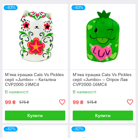
–83%
–83%
М’яка іграшка Cats Vs Pickles
М’яка іграшка Cats Vs Pickles
серії «Jumbo» – Каталіна
серії «Jumbo» – Огірок Лав
CVP2000-19MC4
CVP2000-16MC4
В наявності
В наявності
99
99
₴
₴
575 ₴
575 ₴
Купити
Купити
–82%
–82%