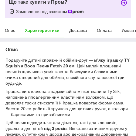
Що таке купити з Пром?
Замовлення під захистом
Опис
Характеристики
Доставка
Оплата
Умови 
Опис
Подаруйте дитині справжній обіймів‑друг —
мʼяку іграшку TY
Squish a Boos Песик Fetch 20 см
. Цей милий плюшевий
песик із щасливою усмішкою та блискучими блакитними
очима створений для обіймів, спокійного сну та веселої гри
будь‑де.
Іграшка виготовлена з надзвичайно м’якої тканини Ty Silk,
наповнена гіпоалергенним еластичним волокном, що
дозволяє трохи стискати її й іграшка повертає форму сама.
Висота 20 см робить її зручною для дитячих ручок, а кольори
— барвистими та привабливими.
Цей песик підходить як для дівчаток, так і для хлопчиків,
ідеально для дітей
від 3 років
. Він стане затишним другом у
ліжечку, супутником у дорозі або декоративним доповненням