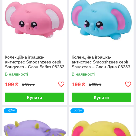
Колекційна іграшка-
Колекційна іграшка-
антистрес Smooshzees серії
антистрес Smooshzees серії
Snugzees - Слон Баблз 08232
Snugzees – Слон Луна 08233
В наявності
В наявності
199
199
₴
₴
1 095 ₴
1 095 ₴
Купити
Купити
–82%
–82%