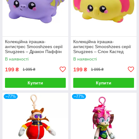
Колекційна іграшка-
Колекційна іграшка-
антистрес Smooshzees серії
антистрес Smooshzees серії
Snugzees – Дракон Паффін
Snugzees – Слон Кастед
08234
08237
В наявності
В наявності
199
199
₴
₴
1 095 ₴
1 095 ₴
Купити
Купити
–77%
–77%