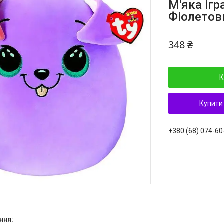
М'яка іг
Фіолетови
348 ₴
К
Купити
+380 (68) 074-60