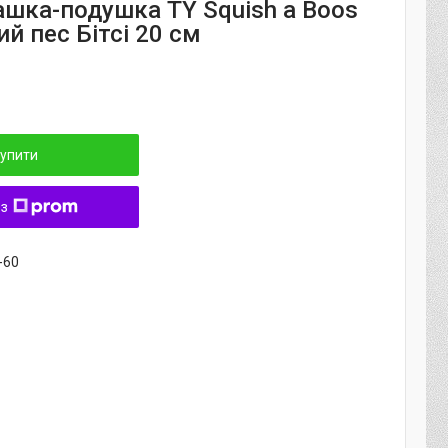
рашка-подушка TY Squish a Boos
й пес Бітсі 20 см
упити
 з
-60