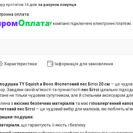
ару протягом 14 днів
за рахунок покупця
У компанії підключені електронні платежі
Характеристики
Інформація для замовлення
подушка TY Squish a Boos Фіолетовий пес Бітсі 20 см
— це чудов
гор. Завдяки своїй м'якості та пухнастості
пес Бітсі
ідеально підходи
тане не тільки чудовим супутником, але й стильним аксесуаром для
влена з
якісних безпечних матеріалів
та має
гіпоалергенний нап
летовий пес Бітсі
— це чудовий вибір для малюків, які люблять м’як
грашки-подушки
:
матеріали
, що гарантують її якість і безпеку.