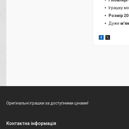
Гіпоалерг
Іграшку м
Розмір 20
Дуже
м’як
Оригінальні іграшки за доступними цінами!