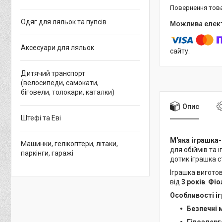
повернення тов
Одяг для ляльок та пупсів
Аксесуари для ляльок
сайту.
Дитячий транспорт
(велосипеди, самокати,
біговели, толокари, каталки)
Опис
Штефі та Еві
М'яка іграшка-
Машинки, гелікоптери, літаки,
для обіймів та і
паркінги, гаражі
дотик іграшка с
Іграшка вигото
від
3 років
.
Фіо
Особливості і
Безпечні 