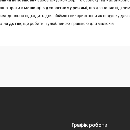
енний наповнювач
забезпечує комфорт та безпеку під час викорис
ожна прати в
машинці в делікатному режимі
, що дозволяє підтрим
 см
ідеально підходить для обіймів і використання як подушку для с
а на дотик
, що робить її улюбленою іграшкою для малюків.
Графік роботи