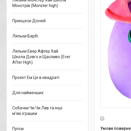
Ляльки Монстер Хай Школа
Монстрів (Monster high)
Принцеси Дісней
Ляльки Барбі
Ляльки Евер Афтер Хай
Школа Довго и Щасливо (Ever
After High)
Проект Ем Це в квадраті
Для найменших
Собачки Чи Чи Лав та інші
м'які іграшки
Пупси