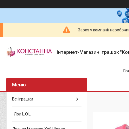
Зараз у компанії неробочи
Інтернет-Магазин Іграшок "Ко
Го
Всі іграшки
Лол L.O.L.