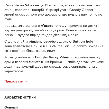
Серія
Vacay Vibes
— це 11 монстрів, кожен із яких має свій
стиль, характер і настрій. У центрі уваги Greedy Grinner —
хижий оскал, з якого вже зрозуміло, що нудно з ним точно не
буде.
Іграшка виготовлена з
м’якого плюшу
, приємна на дотик і
зручна для гри вдома або в подорожі. Вона компактна та
легка — чудово підходить для дітей від 4 років.
Є шанс знайти
рідкісну версію з діркою Butt on hole
—
вона трапляється лише в 1 із 24 іграшок, що робить збирання
всієї серії ще більш захопливим.
Колекціонуйте всіх
Fuggler Vacay Vibes
і створюйте власну
армію веселих монстрів. Ця іграшка — вибір для тих, хто хоче
додати до колекції щось по‑справжньому оригінальне та з
характером.
Приховати
Характеристики
Основні