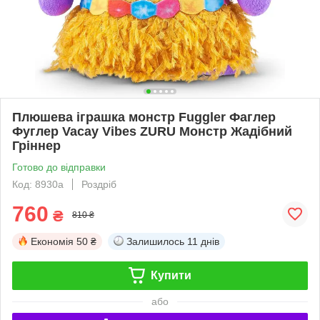
Плюшева іграшка монстр Fuggler Фаглер
Фуглер Vacay Vibes ZURU Монстр Жадібний
Гріннер
Готово до відправки
Код: 8930а
Роздріб
760
₴
810 ₴
Економія
50 ₴
Залишилось
11 днів
Купити
або