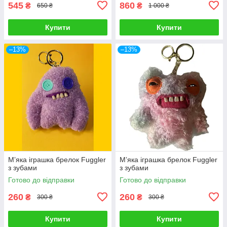
545
860
₴
₴
650 ₴
1 000 ₴
Купити
Купити
–13%
–13%
Мʼяка іграшка брелок Fuggler
Мʼяка іграшка брелок Fuggler
з зубами
з зубами
Готово до відправки
Готово до відправки
260
260
₴
₴
300 ₴
300 ₴
Купити
Купити