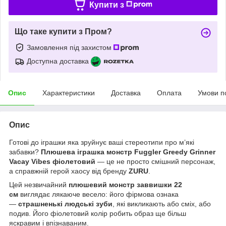
Купити з
Що таке купити з Пром?
Замовлення під захистом
Доступна доставка
Опис
Характеристики
Доставка
Оплата
Умови п
Опис
Готові до іграшки яка зруйнує ваші стереотипи про м’які
забавки?
Плюшева іграшка монстр Fuggler Greedy Grinner
Vacay Vibes фіолетовий
— це не просто смішний персонаж,
а справжній герой хаосу від бренду
ZURU
.
Цей незвичайний
плюшевий монстр заввишки 22
см
виглядає лякаюче весело: його фірмова ознака
—
страшненькі людські зуби
, які викликають або сміх, або
подив. Його фіолетовий колір робить образ ще більш
яскравим і впізнаваним.