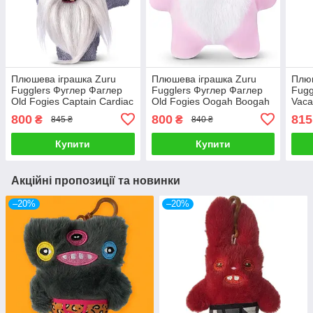
Плюшева іграшка Zuru
Плюшева іграшка Zuru
Плюш
Fugglers Фуглер Фаглер
Fugglers Фуглер Фаглер
Fugg
Old Fogies Captain Cardiac
Old Fogies Oogah Boogah
Vaca
22 см монстр плюшевий
22 см монстр плюшевий
Скаж
800
800
815
₴
₴
845 ₴
840 ₴
ZURU
ZURU
Купити
Купити
Акційні пропозиції та новинки
–20%
–20%