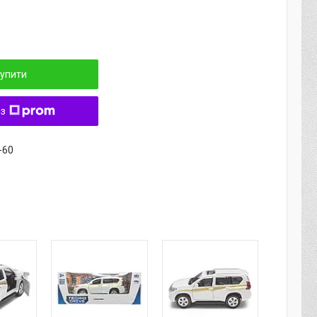
упити
 з
-60