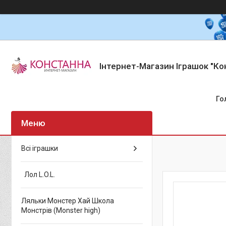
Інтернет-Магазин Іграшок "Ко
Го
Всі іграшки
Лол L.O.L.
Ляльки Монстер Хай Школа
Монстрів (Monster high)