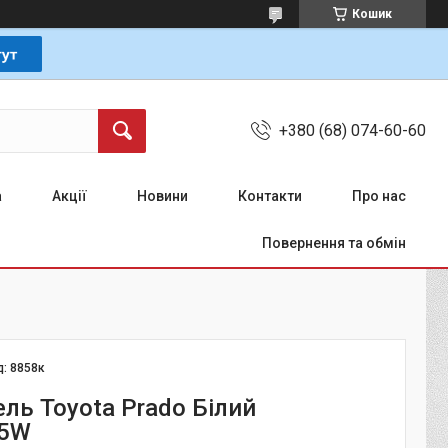
Кошик
+380 (68) 074-60-60
а
Акції
Новини
Контакти
Про нас
Повернення та обмін
д:
8858к
ль Toyota Prado Білий
5W