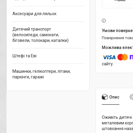
Аксесуари для ляльок
Дитячий транспорт
(велосипеди, самокати,
повернення тов
біговели, толокари, каталки)
Штефі та Еві
сайту.
Машинки, гелікоптери, літаки,
паркінги, гаражі
Опис
Оживіть дитячі і
металевим корп
штовхання наза