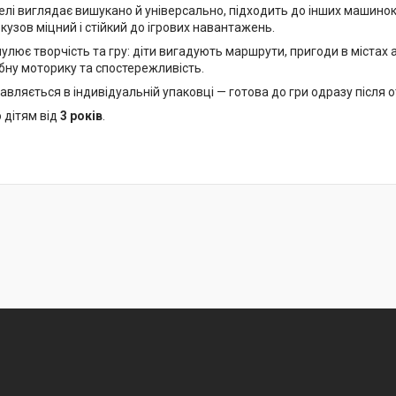
елі виглядає вишукано й універсально, підходить до інших машинок 
кузов міцний і стійкий до ігрових навантажень.
лює творчість та гру: діти вигадують маршрути, пригоди в містах 
бну моторику та спостережливість.
вляється в індивідуальній упаковці — готова до гри одразу після 
 дітям від
3 років
.