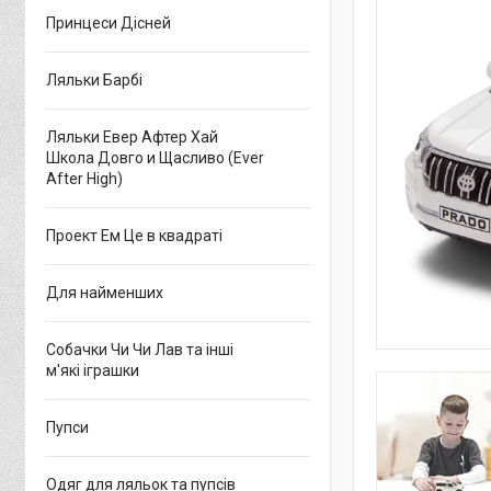
Принцеси Дісней
Ляльки Барбі
Ляльки Евер Афтер Хай
Школа Довго и Щасливо (Ever
After High)
Проект Ем Це в квадраті
Для найменших
Собачки Чи Чи Лав та інші
м'які іграшки
Пупси
Одяг для ляльок та пупсів