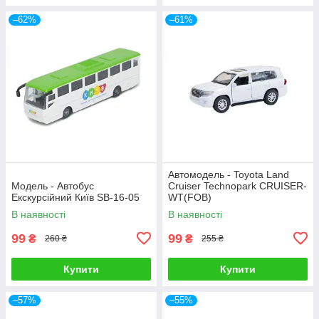
–62%
–61%
Автомодель - Toyota Land
Модель - Автобус
Cruiser Technopark CRUISER-
Екскурсійний Київ SB-16-05
WT(FOB)
В наявності
В наявності
99
99
₴
₴
260 ₴
255 ₴
Купити
Купити
–57%
–55%