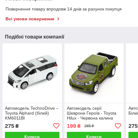
Повернення товару впродовж 14 днів за рахунок покупця
Всі умови повернення
Подібні товари компанії
Автомодель TechnoDrive –
Автомодель серії
Авто
Toyota Alphard (білий)
Шеврони Героїв - Toyota
Біл
KM6011Bl
Hilux - Червона калина
KM6119
275
199
275
₴
₴
285 ₴
Купити
Купити