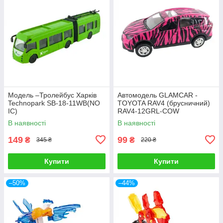
Модель –Тролейбус Харків
Автомодель GLAMCAR -
Technopark SB-18-11WB(NO
TOYOTA RAV4 (брусничний)
IC)
RAV4-12GRL-COW
В наявності
В наявності
149
99
₴
₴
345 ₴
220 ₴
Купити
Купити
–50%
–44%