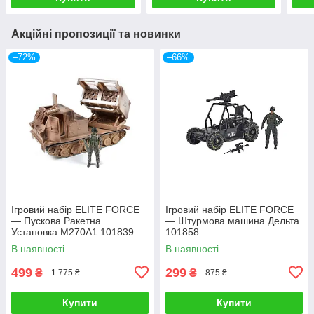
Акційні пропозиції та новинки
–72%
–66%
Ігровий набір ELITE FORCE
Ігровий набір ELITE FORCE
— Пускова Ракетна
— Штурмова машина Дельта
Установка M270A1 101839
101858
В наявності
В наявності
499
299
₴
₴
1 775 ₴
875 ₴
Купити
Купити