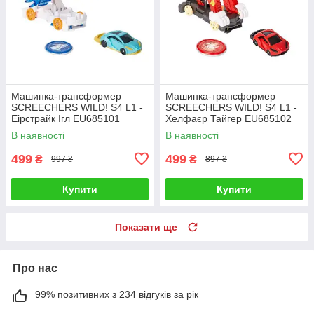
Машинка-трансформер
Машинка-трансформер
SCREECHERS WILD! S4 L1 -
SCREECHERS WILD! S4 L1 -
Еірстрайк Ігл EU685101
Хелфаєр Тайгер EU685102
В наявності
В наявності
499
499
₴
₴
997 ₴
897 ₴
Купити
Купити
Показати ще
Про нас
99% позитивних з 234 відгуків за рік