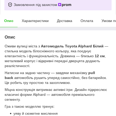
Замовлення під захистом
Опис
Характеристики
Доставка
Оплата
Умови п
Опис
Оживи вулиці міста з
Автомодель Toyota Alphard Білий
—
стильна модель білосніжного кольору, яка поєднує
елегантність і функціональність. Довжина — близько
12 см
,
металевий корпус і відкривні передні дверцята додають
реалістичності.
Натисни на задню частину — завдяки механізму
pull
back
автомобіль рушить уперед самостійно, без батарейок.
Це робить гру простою та захопливою.
Міцна конструкція витримає активні ігри. Дизайн підкреслює
класичні форми Alphard — автомобіля преміального
сегменту.
Гра з такою моделлю тренує:
уяву й сюжетне мислення