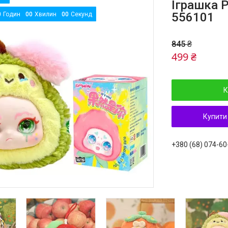
Іграшка 
556101
0
Годин
0
0
Хвилин
0
0
Секунд
845 ₴
499 ₴
К
Купити
+380 (68) 074-60