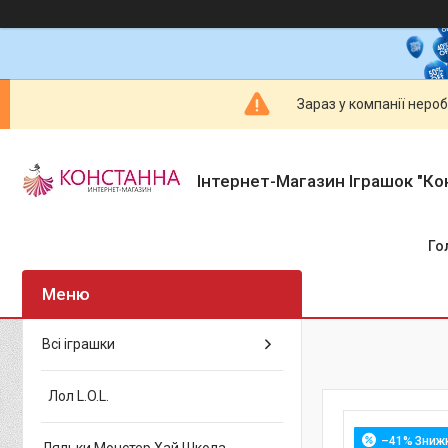
Зараз у компанії неро
Інтернет-Магазин Іграшок "Ко
Го
Всі іграшки
Лол L.O.L.
–41%