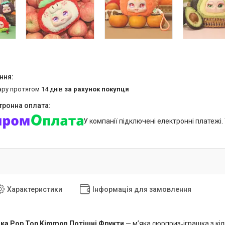
ару протягом 14 днів
за рахунок покупця
У компанії підключені електронні платежі
Характеристики
Інформація для замовлення
шка Pop Top Kimmon Потішні Фрукти
— м’яка сюрприз‑іграшка з кіл