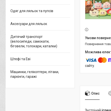
Одяг для ляльок та пупсів
Аксесуари для ляльок
Дитячий транспорт
(велосипеди, самокати,
повернення тов
біговели, толокари, каталки)
Штефі та Еві
сайту.
Машинки, гелікоптери, літаки,
паркінги, гаражі
Опис
Зустрічай
ігра