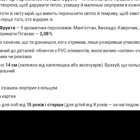
створена, щоб дарувати тепло, усмішку й маленькі сюрпризи в кожн
тоти зі світу мрій, що вміють переносити світло й темряву, щоб завіт
серце того, хто відкриє їх.
 Фрукти
— 9 ароматних персонажів: Манґостан, Авокадо, Кавунчик, А
 отримати Пітахаю —
2,08 %
.
 означає, що ти дізнаєшся, кого отримав, лише розкривши упаковк
ий до деталей: обличчя з PVC‑елементів, якісні великі «скляні» оч
мки чи рюкзака.
зно
14 см
(залежно від капелюшка або аксесуарів). Врахуй, що коль
уальний.
 іграшка‑сюрприз з кільцем
а картка
для осіб від
15 років і старше
(для дітей від 8 років — за наглядом