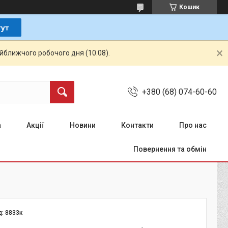
Кошик
айближчого робочого дня (10.08).
+380 (68) 074-60-60
а
Акції
Новини
Контакти
Про нас
Повернення та обмін
д:
8833к