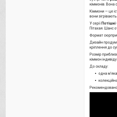
кіммонів. Вона 
Кіммони — це іс
вони зігрівають 
У серії
Потішні
Пітаха­я. Шанс
Формат сюрприз
Дизайн продуман
кріплення до су
Розмір прибли
кіммон індивід
До складу:
одна м’яка
колекційн
Рекомендовано 