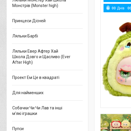
Ляльки Монстер Хай Школа
Монстрів (Monster high)
0
0
Днів
0
Принцеси Дісней
Ляльки Барбі
Ляльки Евер Афтер Хай
Школа Довго и Щасливо (Ever
After High)
Проект Ем Це в квадраті
Для найменших
Собачки Чи Чи Лав та інші
м'які іграшки
Пупси