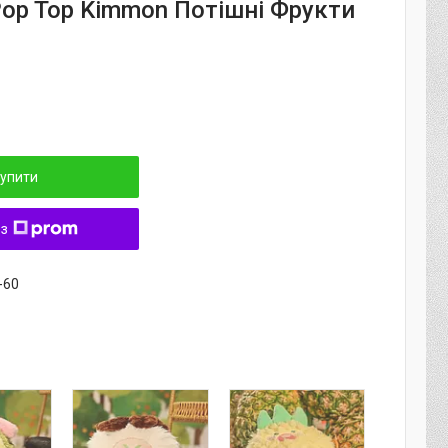
Pop Top Kimmon Потішні Фрукти
упити
 з
-60