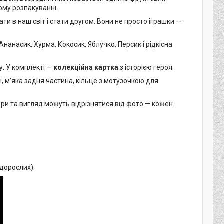
ому розпакуванні.
ати в наш світ і стати другом. Вони не просто іграшки —
нанасик, Хурма, Кокосик, Яблучко, Персик і рідкісна
у. У комплекті —
колекційна картка
з історією героя.
і, м’яка задня частина, кільце з мотузочкою для
ори та вигляд можуть відрізнятися від фото — кожен
 дорослих).