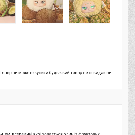
. Тепер ви можете купити будь-який товар не покидаючи
ьцем, всередині якої ховається один із фруктових