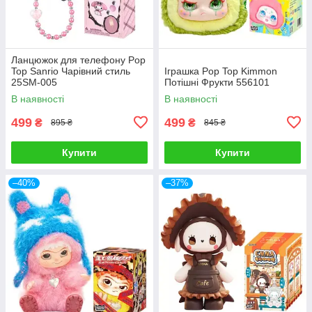
Ланцюжок для телефону Pop
Top Sanrio Чарівний стиль
Іграшка Pop Top Kimmon
25SM-005
Потішні Фрукти 556101
В наявності
В наявності
499
499
₴
₴
895 ₴
845 ₴
Купити
Купити
–40%
–37%