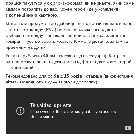
Іграшка пакується у сюрприз‑формат: ви не знаєте, який саме
Кіммон потрапить до вас. Кожен герой йде у комплекті
з
колекційною карткою
.
Матеріали продумані до дрібниць: деталі обличчя виготовлені
з полівінілхлориду (PVC), «скляні» великі очі надають
глибокого погляду, вишивані частини на лапках, елегантні
комірці — усе це робить кожного Кіммона деталізованим та
приємним на дотик.
Розмір приблизно
40 см
(залежно від аксесуарів). Колір та
вигляд можуть дещо відрізнятись від фото, адже кожен герой
— унікальний.
Рекомендовано для осіб від
15 років і старше
(використання
дітьми молодшого віку — за згоди дорослих).