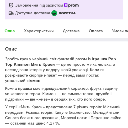
Замовлення під захистом
Доступна доставка
Опис
Характеристики
Доставка
Оплата
Умови п
Опис
Зробіть крок у чарівний світ фантазій разом із
іграшка Pop
Top Kimmon Мить Краси
— це не просто м’яка лялька, а
несподівана історія у подарунковій упаковці. Коли ви
розкриваєте сюрприз‑пакет — перед вами постає
унікальний
кіммон
.
Кожна іграшка має індивідуальний характер: фрукт, тварину
чи казкового героя. Кіммон — це символ тепла, дружби і
підтримки — він «живе» в серцях тих, хто його обере.
У серії «Мить Краси» представлено 7 різних героїв: Місячний
передзвін, Рожева теорія, Квітуче блаженство, Мелодійні сни,
Соната блакитного дзвоника, Морозні нотки і Перлинне сяйво
— останній має шанс 4,17 %.