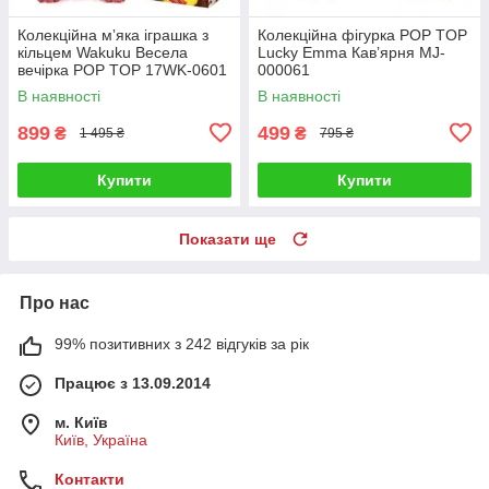
Колекційна мʼяка іграшка з
Колекційна фігурка POP TOP
кільцем Wakuku Весела
Lucky Emma Кавʼярня MJ-
вечірка POP TOP 17WK-0601
000061
В наявності
В наявності
899
499
₴
₴
1 495 ₴
795 ₴
Купити
Купити
Показати ще
Про нас
99% позитивних з 242 відгуків за рік
Працює з 13.09.2014
м. Київ
Київ, Україна
Контакти