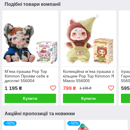
Подібні товари компанії
Мʼяка іграшка Pop Top
Колекційна м’яка іграшка з
Ігра
Kimmon Прояви себе в
кільцем Pop Top Kimmon Я
Гарн
дисплеї 556004
Мімон 556005
556
1 195
799
595
₴
₴
1 195 ₴
Купити
Купити
Акційні пропозиції та новинки
–50%
–50%