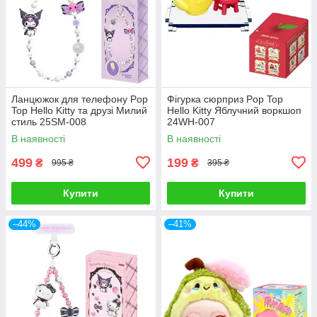
Ланцюжок для телефону Pop
Фігурка сюрприз Pop Top
Top Hello Kitty та друзі Милий
Hello Kitty Яблучний воркшоп
стиль 25SM-008
24WH-007
В наявності
В наявності
499
199
₴
₴
995 ₴
395 ₴
Купити
Купити
–44%
–41%