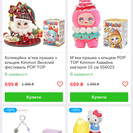
Колекційна м’яка іграшка з
М’яка іграшка з кільцем POP
кільцем Kimmon Веселий
TOP Kimmon Кавайна
фестиваль POP TOP
кав’ярня 15 см 556023
1983toys 556031
В наявності
В наявності
699
699
₴
₴
1 395 ₴
1 395 ₴
Купити
Купити
–50%
–50%