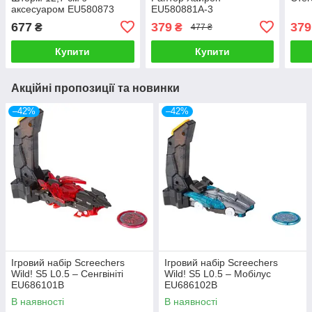
аксесуаром EU580873
EU580881A-3
677
379
379
₴
₴
477 ₴
Купити
Купити
Акційні пропозиції та новинки
–42%
–42%
Ігровий набір Screechers
Ігровий набір Screechers
Wild! S5 L0.5 – Сенгвініті
Wild! S5 L0.5 – Мобілус
EU686101B
EU686102B
В наявності
В наявності