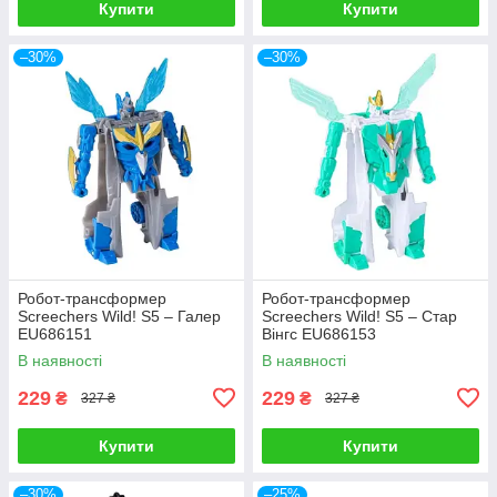
Купити
Купити
–30%
–30%
Робот-трансформер
Робот-трансформер
Screechers Wild! S5 – Галер
Screechers Wild! S5 – Стар
EU686151
Вінгс EU686153
В наявності
В наявності
229
229
₴
₴
327 ₴
327 ₴
Купити
Купити
–30%
–25%