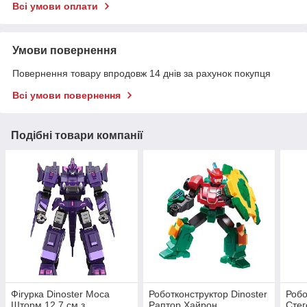
Всі умови оплати
Умови повернення
Повернення товару впродовж 14 днів за рахунок покупця
Всі умови повернення
Подібні товари компанії
Фігурка Dinoster Моса
Роботконструктор Dinoster
Робо
Шторм 12,7 см з
Раптор Хайрон
Стег