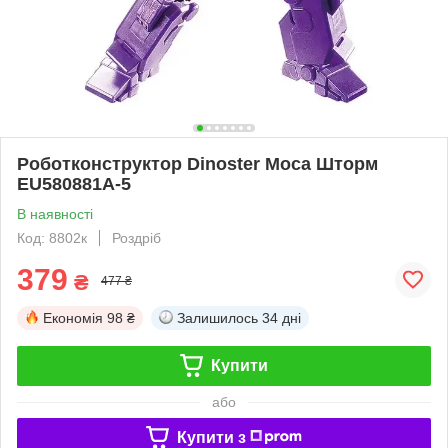
Роботконструктор Dinoster Моса Шторм
EU580881A-5
В наявності
Код: 8802к
Роздріб
379
₴
477 ₴
Економія
98 ₴
Залишилось
34 дні
Купити
або
Купити з