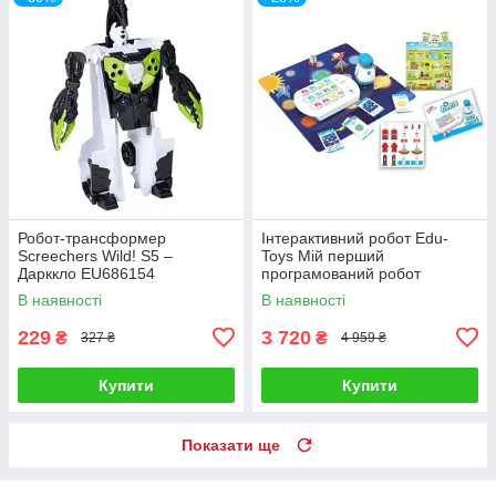
Робот-трансформер
Інтерактивний робот Edu-
Screechers Wild! S5 –
Toys Мій перший
Дарккло EU686154
програмований робот
В наявності
В наявності
229
3 720
₴
₴
327 ₴
4 959 ₴
Купити
Купити
Показати ще