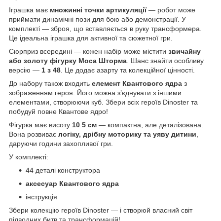
Іграшка має
множинні точки артикуляції
— робот може
приймати динамічні пози для бою або демонстрації. У
комплекті — зброя, що вставляється в руку трансформера.
Це ідеальна іграшка для активної та сюжетної гри.
Сюрприз всередині — кожен набір може містити
звичайну
або золоту фігурку Моса Шторма
. Шанс знайти особливу
версію —
1 з 48
. Це додає азарту та колекційної цінності.
До набору також входить
елемент Квантового ядра
з
зображенням героя. Його можна з’єднувати з іншими
елементами, створюючи куб. Збери всіх героїв Dinoster та
побудуй повне Квантове ядро!
Фігурка має висоту
10 5 см
— компактна, але деталізована.
Вона розвиває
логіку, дрібну моторику та уяву дитини
,
даруючи години захопливої гри.
У комплекті:
44 деталі конструктора
аксесуар Квантового ядра
інструкція
Збери колекцію героїв Dinoster — і створюй власний світ
підводних битв та трансформацій!