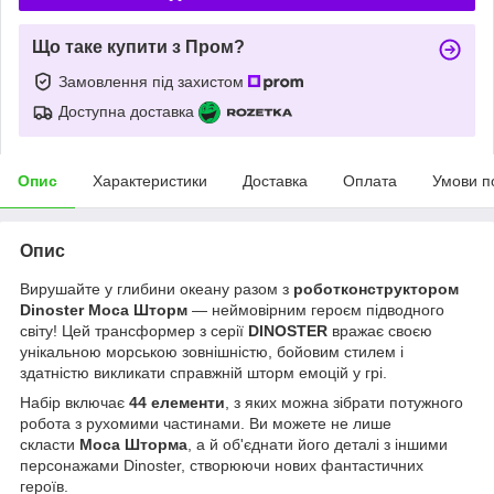
Що таке купити з Пром?
Замовлення під захистом
Доступна доставка
Опис
Характеристики
Доставка
Оплата
Умови п
Опис
Вирушайте у глибини океану разом з
роботконструктором
Dinoster Моса Шторм
— неймовірним героєм підводного
світу! Цей трансформер з серії
DINOSTER
вражає своєю
унікальною морською зовнішністю, бойовим стилем і
здатністю викликати справжній шторм емоцій у грі.
Набір включає
44 елементи
, з яких можна зібрати потужного
робота з рухомими частинами. Ви можете не лише
скласти
Моса Шторма
, а й об'єднати його деталі з іншими
персонажами Dinoster, створюючи нових фантастичних
героїв.