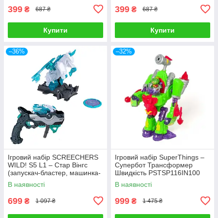
399
399
₴
₴
687 ₴
687 ₴
Купити
Купити
–36%
–32%
Ігровий набір SCREECHERS
Ігровий набір SuperThings –
WILD! S5 L1 – Стар Вінгс
Супербот Трансформер
(запускач-бластер, машинка-
Швидкість PSTSP116IN100
трансформер) EU686113
В наявності
В наявності
699
999
₴
₴
1 097 ₴
1 475 ₴