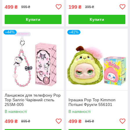
499
199
₴
₴
995 ₴
395 ₴
Купити
Купити
–44%
–41%
Ланцюжок для телефону Pop
Top Sanrio Чарівний стиль
Іграшка Pop Top Kimmon
25SM-005
Потішні Фрукти 556101
В наявності
В наявності
499
499
₴
₴
895 ₴
845 ₴