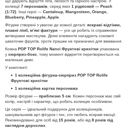
що дарують відчуття літа, легкості та гарного настрою. У
колекції
7 персонажів
, серед яких
1 рідкісний — Peach
(1:72)
. Інші герої —
Cantaloup, Mangosteen, Orange,
Blueberry, Pineapple, Apple
.
Фігурки створені з увагою до кожної деталі:
яскраві відтінки,
плавні лінії, м’які фактури
— усе це робить їх справжніми
витворами мистецтва. Деякі елементи нагадують соковиті
шматочки фруктів, проте іграшки не призначені для вживання.
Кожна
POP TOP Rolife Nanci Фруктові крихітки
упакована
у
сюрприз-бокс
, тому момент відкриття перетворюється на
маленьке диво.
У комплекті:
1 колекційна фігурка-сюрприз POP TOP Rolife
Фруктові крихітки
1 колекційна картка персонажа
Розмір фігурки —
приблизно 5 см
. Кожен персонаж має свій
колір, настрій і характер, що робить колекцію особливою.
Ця серія — ідеальний подарунок для колекціонерів,
шанувальників арт-фігурок і тих, хто любить яскраві емоції.
Рекомендовано для осіб від
15 років
, або від
8 років під
наглядом дорослих
.