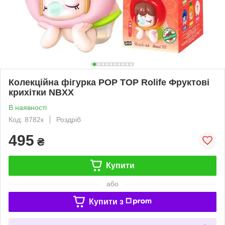
Колекційна фігурка POP TOP Rolife Фруктові
крихітки NBXX
В наявності
Код: 8782к
Роздріб
495
₴
Купити
або
Купити з