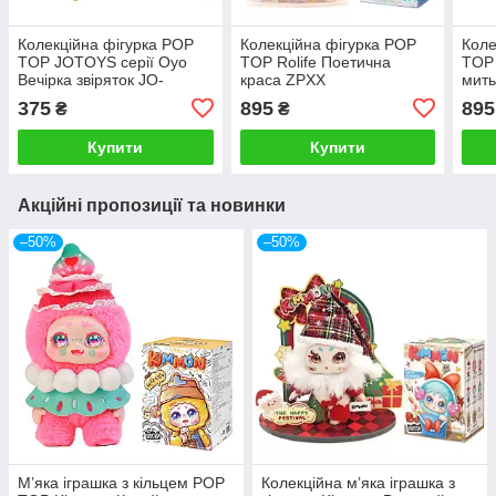
Колекційна фігурка POP
Колекційна фігурка POP
Коле
TOP JOTOYS серії Oyo
TOP Rolife Поетична
TOP 
Вечірка звіряток JO-
краса ZPXX
мит
2025026
375
895
895
₴
₴
Купити
Купити
Акційні пропозиції та новинки
–50%
–50%
М’яка іграшка з кільцем POP
Колекційна м’яка іграшка з