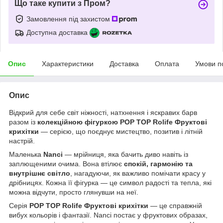
Що таке купити з Пром?
Замовлення під захистом
Доступна доставка
Опис
Характеристики
Доставка
Оплата
Умови п
Опис
Відкрий для себе світ ніжності, натхнення і яскравих барв
разом із
колекційною фігуркою POP TOP Rolife Фруктові
крихітки
— серією, що поєднує мистецтво, позитив і літній
настрій.
Маленька
Nanci
— мрійниця, яка бачить диво навіть із
заплющеними очима. Вона втілює
спокій, гармонію та
внутрішнє світло
, нагадуючи, як важливо помічати красу у
дрібницях. Кожна її фігурка — це символ радості та тепла, які
можна відчути, просто глянувши на неї.
Серія
POP TOP Rolife Фруктові крихітки
— це справжній
вибух кольорів і фантазії. Nanci постає у фруктових образах,