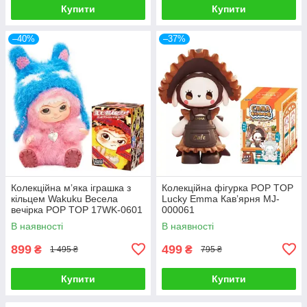
Купити
Купити
–40%
–37%
Колекційна мʼяка іграшка з
Колекційна фігурка POP TOP
кільцем Wakuku Весела
Lucky Emma Кавʼярня MJ-
вечірка POP TOP 17WK-0601
000061
В наявності
В наявності
899
499
₴
₴
1 495 ₴
795 ₴
Купити
Купити