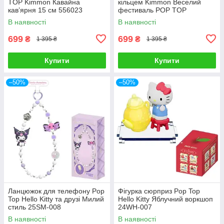
TOP Kimmon Кавайна
кільцем Kimmon Веселий
кав’ярня 15 см 556023
фестиваль POP TOP
1983toys 556031
В наявності
В наявності
699
699
₴
₴
1 395 ₴
1 395 ₴
Купити
Купити
–50%
–50%
Ланцюжок для телефону Pop
Фігурка сюрприз Pop Top
Top Hello Kitty та друзі Милий
Hello Kitty Яблучний воркшоп
стиль 25SM-008
24WH-007
В наявності
В наявності