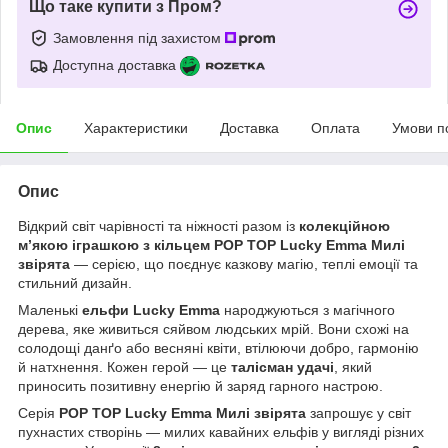
Що таке купити з Пром?
Замовлення під захистом
Доступна доставка
Опис
Характеристики
Доставка
Оплата
Умови п
Опис
Відкрий світ чарівності та ніжності разом із
колекційною
м’якою іграшкою з кільцем POP TOP Lucky Emma Милі
звірята
— серією, що поєднує казкову магію, теплі емоції та
стильний дизайн.
Маленькі
ельфи Lucky Emma
народжуються з магічного
дерева, яке живиться сяйвом людських мрій. Вони схожі на
солодощі данґо або весняні квіти, втілюючи добро, гармонію
й натхнення. Кожен герой — це
талісман удачі
, який
приносить позитивну енергію й заряд гарного настрою.
Серія
POP TOP Lucky Emma Милі звірята
запрошує у світ
пухнастих створінь — милих кавайних ельфів у вигляді різних