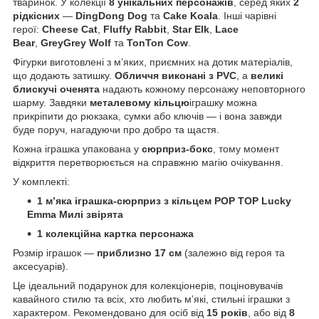
тваринок. У колекції
8 унікальних персонажів
, серед яких
2
рідкісних
—
DingDong Dog
та
Cake Koala
. Інші чарівні
герої:
Cheese Cat
,
Fluffy Rabbit
,
Star Elk
,
Lace
Bear
,
GreyGrey Wolf
та
TonTon Cow
.
Фігурки виготовлені з м’яких, приємних на дотик матеріалів,
що додають затишку.
Обличчя виконані з PVC
, а
великі
блискучі оченята
надають кожному персонажу неповторного
шарму. Завдяки
металевому кільцю
іграшку можна
прикріпити до рюкзака, сумки або ключів — і вона завжди
буде поруч, нагадуючи про добро та щастя.
Кожна іграшка упакована у
сюрприз-бокс
, тому момент
відкриття перетворюється на справжню магію очікування.
У комплекті:
1 м’яка іграшка-сюрприз з кільцем POP TOP Lucky
Emma Милі звірята
1 колекційна картка персонажа
Розмір іграшок —
приблизно 17 см
(залежно від героя та
аксесуарів).
Це ідеальний подарунок для колекціонерів, поціновувачів
кавайного стилю та всіх, хто любить м’які, стильні іграшки з
характером. Рекомендовано для осіб від
15 років
, або від
8