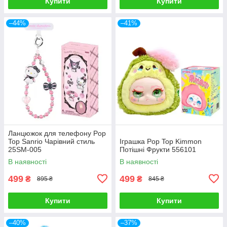
Купити
Купити
–44%
–41%
Ланцюжок для телефону Pop
Top Sanrio Чарівний стиль
Іграшка Pop Top Kimmon
25SM-005
Потішні Фрукти 556101
В наявності
В наявності
499
499
₴
₴
895 ₴
845 ₴
Купити
Купити
–40%
–37%