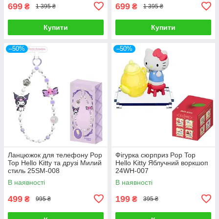
699
699
₴
₴
1 395 ₴
1 395 ₴
Купити
Купити
–50%
–50%
Ланцюжок для телефону Pop
Фігурка сюрприз Pop Top
Top Hello Kitty та друзі Милий
Hello Kitty Яблучний воркшоп
стиль 25SM-008
24WH-007
В наявності
В наявності
499
199
₴
₴
995 ₴
395 ₴