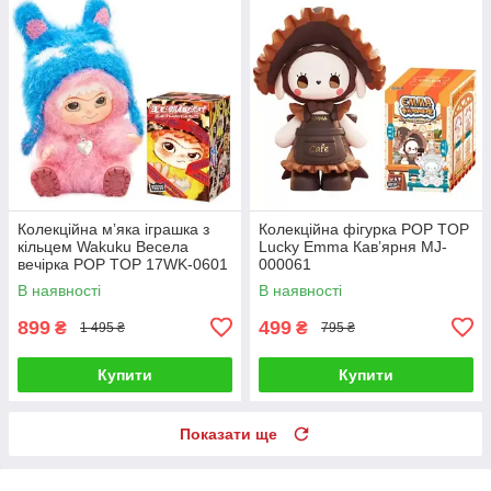
Колекційна мʼяка іграшка з
Колекційна фігурка POP TOP
кільцем Wakuku Весела
Lucky Emma Кавʼярня MJ-
вечірка POP TOP 17WK-0601
000061
В наявності
В наявності
899
499
₴
₴
1 495 ₴
795 ₴
Купити
Купити
Показати ще