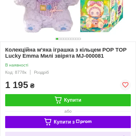
Колекційна м’яка іграшка з кільцем POP TOP
Lucky Emma Милі звірята MJ-000081
В наявності
Код: 8778к
Роздріб
1 195
₴
Купити
або
Купити з