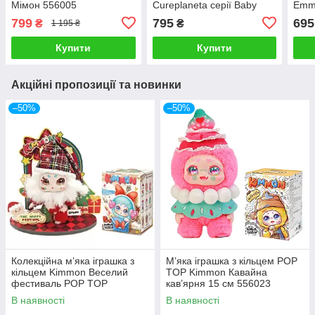
Мімон 556005
Cureplaneta серії Baby
Emm
Three Макарончики
000
799
795
695
₴
₴
1 195 ₴
CRP2605
Купити
Купити
Акційні пропозиції та новинки
–50%
–50%
Колекційна м’яка іграшка з
М’яка іграшка з кільцем POP
кільцем Kimmon Веселий
TOP Kimmon Кавайна
фестиваль POP TOP
кав’ярня 15 см 556023
1983toys 556031
В наявності
В наявності