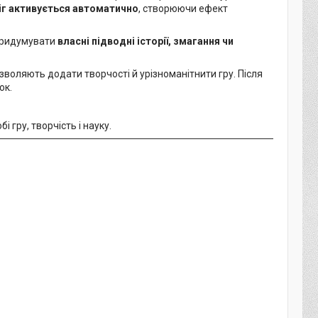
ніг активується автоматично
, створюючи ефект
 придумувати
власні підводні історії, змагання чи
дозволяють додати творчості й урізноманітнити гру. Після
ок.
і гру, творчість і науку.