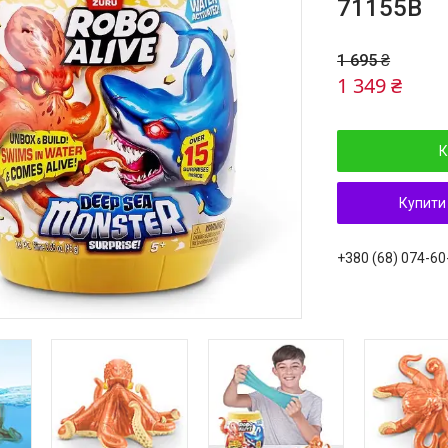
71155B
1 695 ₴
1 349 ₴
К
Купити
+380 (68) 074-60