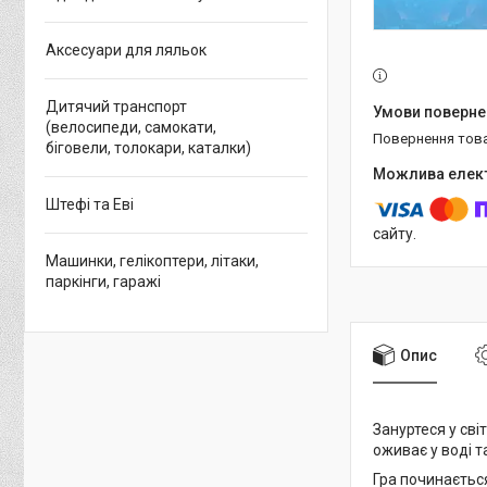
Аксесуари для ляльок
Дитячий транспорт
(велосипеди, самокати,
повернення тов
біговели, толокари, каталки)
Штефі та Еві
сайту.
Машинки, гелікоптери, літаки,
паркінги, гаражі
Опис
Зануртеся у сві
оживає у воді т
Гра починаєтьс