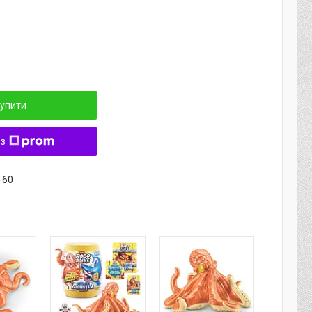
упити
 з
-60