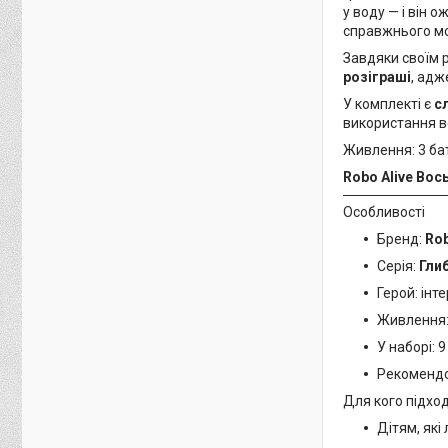
у воду — і він о
справжнього м
Завдяки своїм 
розіграші
, адж
У комплекті є
с
використання в
Живлення: 3 ба
Robo Alive Вос
Особливості
Бренд:
Rob
Серія:
Гли
Герой: інт
Живлення:
У наборі: 
Рекомендов
Для кого підхо
Дітям, як