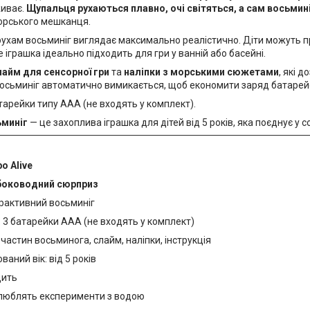
живає.
Щупальця рухаються плавно, очі світяться, а сам восьми
орського мешканця.
рухам восьминіг виглядає максимально реалістично. Діти можуть
е іграшка ідеально підходить для гри у ванній або басейні.
лайм для сенсорної гри
та
наліпки з морськими сюжетами
, які 
осьминіг автоматично вимикається, щоб економити заряд батарей
тарейки типу AAA (не входять у комплект).
ьминіг
— це захоплива іграшка для дітей від 5 років, яка поєднує у соб
o Alive
боководний сюрприз
ерактивний восьминіг
 3 батарейки AAA (не входять у комплект)
9 частин восьминога, слайм, наліпки, інструкція
аний вік: від 5 років
дить
і люблять експерименти з водою