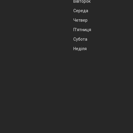
Вівторок
Середа
Четвер
Пʼятниця
Субота
Неділя