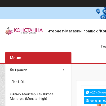
Інтернет-Магазин Іграшок "Ко
Го
Всі іграшки
Лол L.O.L.
–20%
Ляльки Монстер Хай Школа
Монстрів (Monster high)
0
0
Днів
0