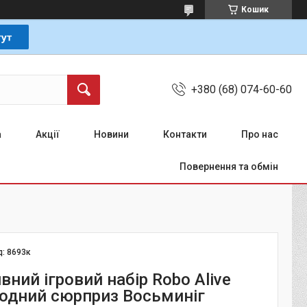
Кошик
+380 (68) 074-60-60
а
Акції
Новини
Контакти
Про нас
Повернення та обмін
д:
8693к
вний ігровий набір Robo Alive
одний сюрприз Восьминіг