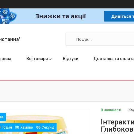
нстанна"
ловна
Всі товари
Відгуки
Доставка та оплат
В наявності
Ко
Інтеракти
Глибоков
0
Годин
0
0
Хвилин
0
0
Секунд