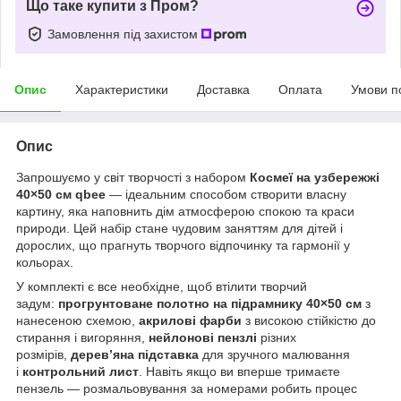
Що таке купити з Пром?
Замовлення під захистом
Опис
Характеристики
Доставка
Оплата
Умови п
Опис
Запрошуємо у світ творчості з набором
Космеї на узбережжі
40×50 см qbee
— ідеальним способом створити власну
картину, яка наповнить дім атмосферою спокою та краси
природи. Цей набір стане чудовим заняттям для дітей і
дорослих, що прагнуть творчого відпочинку та гармонії у
кольорах.
У комплекті є все необхідне, щоб втілити творчий
задум:
прогрунтоване полотно на підрамнику 40×50 см
з
нанесеною схемою,
акрилові фарби
з високою стійкістю до
стирання і вигоряння,
нейлонові пензлі
різних
розмірів,
дерев’яна підставка
для зручного малювання
і
контрольний лист
. Навіть якщо ви вперше тримаєте
пензель — розмальовування за номерами робить процес