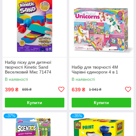
Набір піску для дитячої
творчості Kinetic Sand
Набір для творчості 4M
Веселковий Мікс 71474
Чарівні єдинороги 4 в 1
В наявності
В наявності
399
639
₴
₴
695 ₴
1 041 ₴
Купити
Купити
–37%
–35%