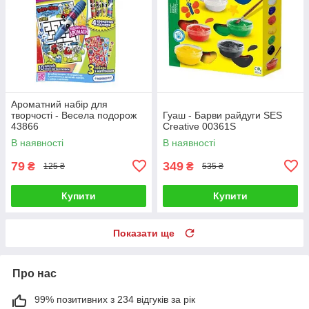
Ароматний набір для
творчості - Весела подорож
Гуаш - Барви райдуги SES
43866
Creative 00361S
В наявності
В наявності
79
349
₴
₴
125 ₴
535 ₴
Купити
Купити
Показати ще
Про нас
99% позитивних з 234 відгуків за рік