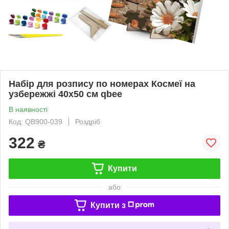
Набір для розпису по номерах Космеї на
узбережжі 40х50 см qbee
В наявності
Код: QB900-039
Роздріб
322
₴
Купити
або
Купити з