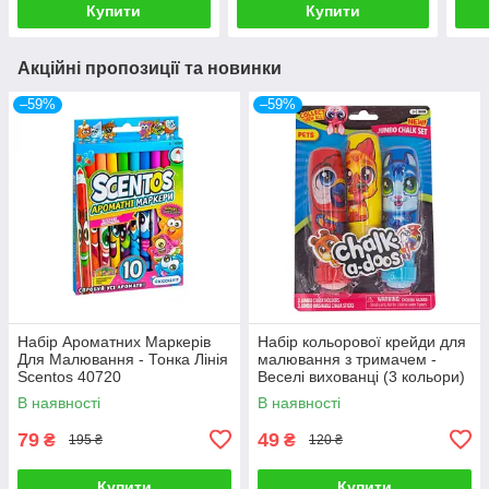
Купити
Купити
Акційні пропозиції та новинки
–59%
–59%
Набір Ароматних Маркерів
Набір кольорової крейди для
Для Малювання - Тонка Лінія
малювання з тримачем -
Scentos 40720
Веселі вихованці (3 кольори)
Scentos 13698
В наявності
В наявності
79
49
₴
₴
195 ₴
120 ₴
Купити
Купити