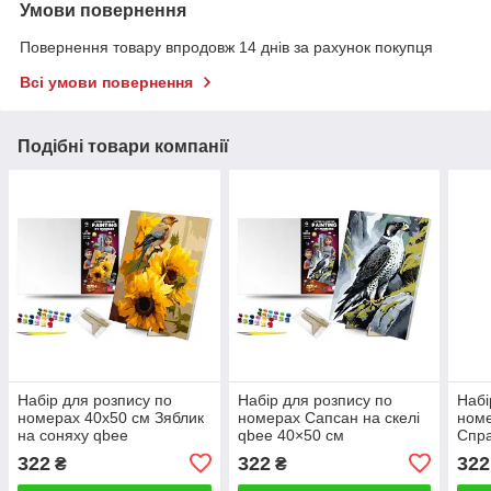
Умови повернення
Повернення товару впродовж 14 днів за рахунок покупця
Всі умови повернення
Подібні товари компанії
Набір для розпису по
Набір для розпису по
Набі
номерах 40х50 см Зяблик
номерах Сапсан на скелі
номе
на соняху qbee
qbee 40×50 см
Спра
qbe
322
322
322
₴
₴