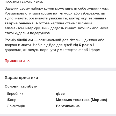
простим і захопливим.
Завдяки цьому набору кожен може відчути себе художником.
Розмальовуючи милі космеї на тлі моря або узбережжя, ви
відпочиваєте, розвиваєте
уважність, моторику, терпіння і
творче бачення
. А готова картина стане стильним
елементом інтер’єру, який додасть кімнаті затишок або може
стати чудовим подарунком.
Розмір
40×50 см
— оптимальний для вітальні, дитячої або
творчої кімнати. Набір підійде для дітей від
6 років
і
дорослих, які хочуть поринути у мистецтво фарб і форм.
Приховати
Характеристики
Основні атрибути
Виробник
qbee
Жанр
Морська тематика (Марина)
Орієнтація
Вертикальна