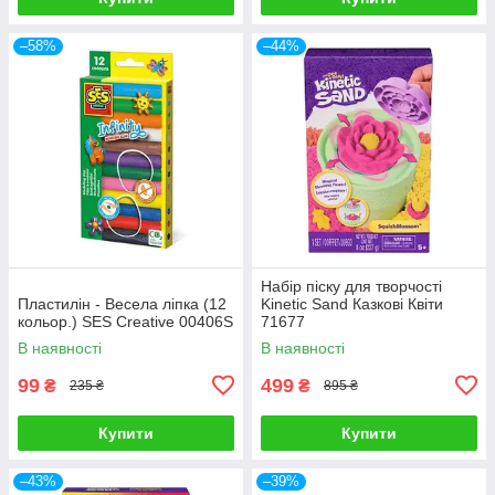
–58%
–44%
Набір піску для творчості
Пластилін - Весела ліпка (12
Kinetic Sand Казкові Квіти
кольор.) SES Creative 00406S
71677
В наявності
В наявності
99
499
₴
₴
235 ₴
895 ₴
Купити
Купити
–43%
–39%