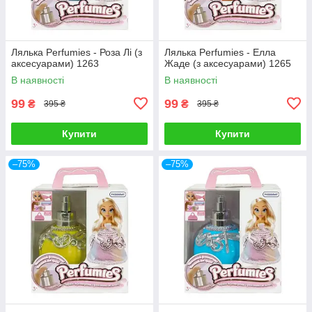
Лялька Perfumies - Роза Лі (з
Лялька Perfumies - Елла
аксесуарами) 1263
Жаде (з аксесуарами) 1265
В наявності
В наявності
99
99
₴
₴
395 ₴
395 ₴
Купити
Купити
–75%
–75%