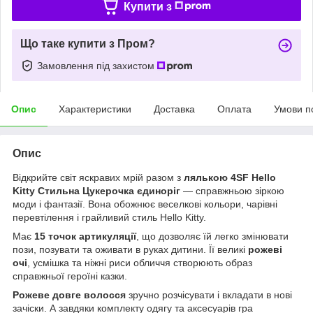
Купити з
Що таке купити з Пром?
Замовлення під захистом
Опис
Характеристики
Доставка
Оплата
Умови п
Опис
Відкрийте світ яскравих мрій разом з
лялькою 4SF Hello
Kitty Стильна Цукерочка єдиноріг
— справжньою зіркою
моди і фантазії. Вона обожнює веселкові кольори, чарівні
перевтілення і грайливий стиль Hello Kitty.
Має
15 точок артикуляції
, що дозволяє їй легко змінювати
пози, позувати та оживати в руках дитини. Її великі
рожеві
очі
, усмішка та ніжні риси обличчя створюють образ
справжньої героїні казки.
Рожеве довге волосся
зручно розчісувати і вкладати в нові
зачіски. А завдяки комплекту одягу та аксесуарів гра