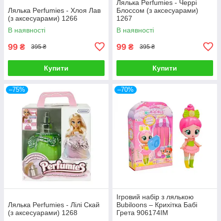
Лялька Perfumies - Черрі
Лялька Perfumies - Хлоя Лав
Блоссом (з аксесуарами)
(з аксесуарами) 1266
1267
В наявності
В наявності
99
99
₴
₴
395 ₴
395 ₴
Купити
Купити
–75%
–70%
Ігровий набір з лялькою
Лялька Perfumies - Лілі Скай
Bubiloons – Крихітка Бабі
(з аксесуарами) 1268
Грета 906174IM