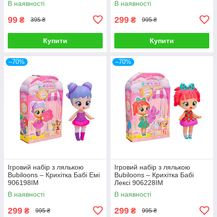
В наявності
В наявності
99
299
₴
₴
395 ₴
995 ₴
Купити
Купити
–70%
–70%
Ігровий набір з лялькою
Ігровий набір з лялькою
Bubiloons – Крихітка Бабі Емі
Bubiloons – Крихітка Бабі
906198IM
Лексі 906228IM
В наявності
В наявності
299
299
₴
₴
995 ₴
995 ₴