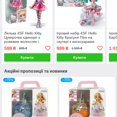
Лялька 4SF Hello Kitty
Ігровий набір 4SF Hello
Ігро
Цукерочка єдиноріг з
Kitty Красуня Пінк на
Барб
рожевим волоссям і
скутері з аксесуарами
аксесуарами HKTF0400
HKTF3000
599
999
1 0
₴
₴
895 ₴
1 595 ₴
Купити
Купити
Акційні пропозиції та новинки
–75%
–75%