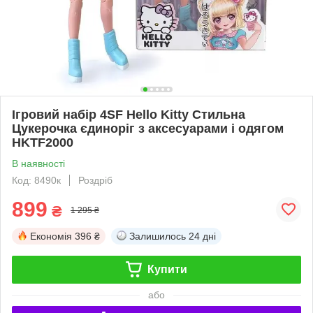
Ігровий набір 4SF Hello Kitty Стильна
Цукерочка єдиноріг з аксесуарами і одягом
HKTF2000
В наявності
Код: 8490к
Роздріб
899
₴
1 295 ₴
Економія
396 ₴
Залишилось
24 дні
Купити
або