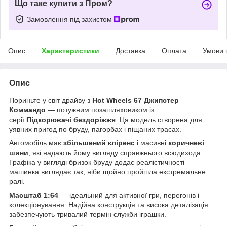
Що таке купити з Пром?
Замовлення під захистом
Опис
Характеристики
Доставка
Оплата
Умови 
Опис
Пориньте у світ драйву з
Hot Wheels 67 Джипстер
Коммандо
— потужним позашляховиком із
серії
Підкорювачі бездоріжжя
. Ця модель створена для
уявних пригод по бруду, пагорбах і піщаних трасах.
Автомобіль має
збільшений кліренс
і масивні
коричневі
шини
, які надають йому вигляду справжнього всюдихода.
Графіка у вигляді бризок бруду додає реалістичності —
машинка виглядає так, ніби щойно пройшла екстремальне
ралі.
Масштаб 1:64
— ідеальний для активної гри, перегонів і
колекціонування. Надійна конструкція та висока деталізація
забезпечують тривалий термін служби іграшки.