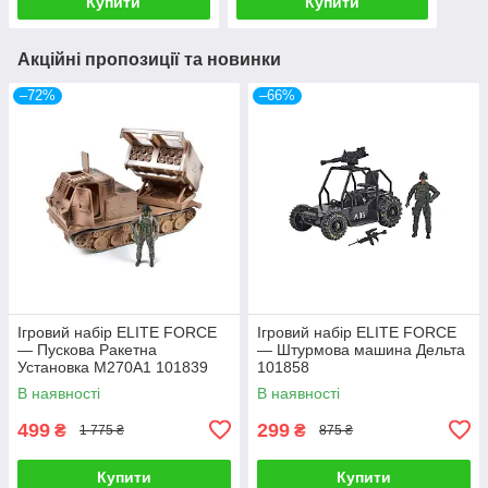
Купити
Купити
Акційні пропозиції та новинки
–72%
–66%
Ігровий набір ELITE FORCE
Ігровий набір ELITE FORCE
— Пускова Ракетна
— Штурмова машина Дельта
Установка M270A1 101839
101858
В наявності
В наявності
499
299
₴
₴
1 775 ₴
875 ₴
Купити
Купити