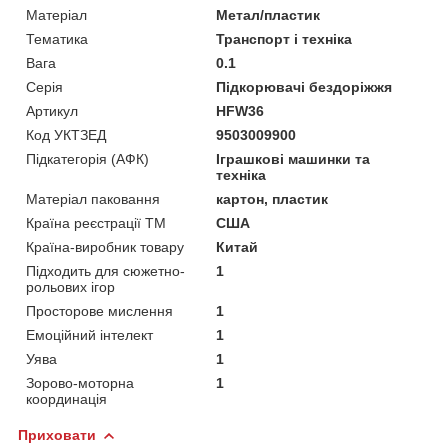
Матеріал
Метал/пластик
Тематика
Транспорт і техніка
Вага
0.1
Серія
Підкорювачі бездоріжжя
Артикул
HFW36
Код УКТЗЕД
9503009900
Підкатегорія (АФК)
Іграшкові машинки та
техніка
Матеріал паковання
картон, пластик
Країна реєстрації ТМ
США
Країна-виробник товару
Китай
Підходить для сюжетно-
1
рольових ігор
Просторове мислення
1
Емоційний інтелект
1
Уява
1
Зорово-моторна
1
координація
Приховати