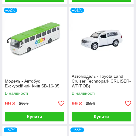
–62%
–61%
Автомодель - Toyota Land
Модель - Автобус
Cruiser Technopark CRUISER-
Екскурсійний Київ SB-16-05
WT(FOB)
В наявності
В наявності
99
99
₴
₴
260 ₴
255 ₴
Купити
Купити
–57%
–55%