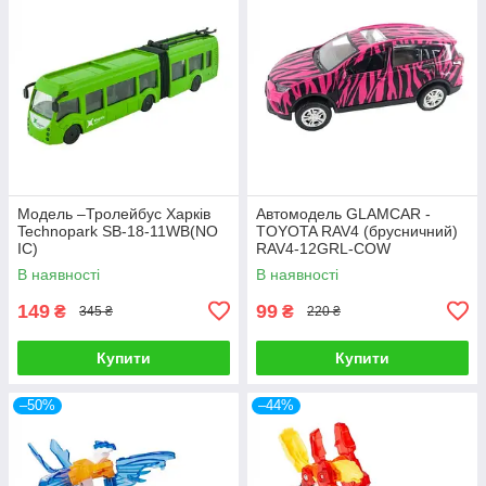
Модель –Тролейбус Харків
Автомодель GLAMCAR -
Technopark SB-18-11WB(NO
TOYOTA RAV4 (брусничний)
IC)
RAV4-12GRL-COW
В наявності
В наявності
149
99
₴
₴
345 ₴
220 ₴
Купити
Купити
–50%
–44%