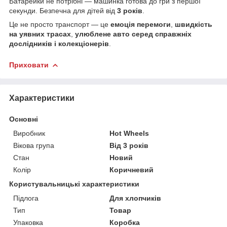
Батарейки не потрібні — машинка готова до гри з першої
секунди. Безпечна для дітей від
3 років
.
Це не просто транспорт — це
емоція перемоги
,
швидкість
на уявних трасах
,
улюблене авто серед справжніх
дослідників і колекціонерів
.
Приховати
Характеристики
Основні
Виробник
Hot Wheels
Вікова група
Від 3 років
Стан
Новий
Колір
Коричневий
Користувальницькі характеристики
Підлога
Для хлопчиків
Тип
Товар
Упаковка
Коробка