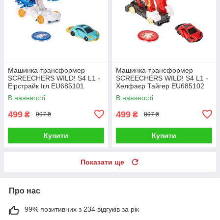
Машинка-трансформер
Машинка-трансформер
SCREECHERS WILD! S4 L1 -
SCREECHERS WILD! S4 L1 -
Еірстрайк Ігл EU685101
Хелфаєр Тайгер EU685102
В наявності
В наявності
499
499
₴
₴
997 ₴
897 ₴
Купити
Купити
Показати ще
Про нас
99% позитивних з 234 відгуків за рік