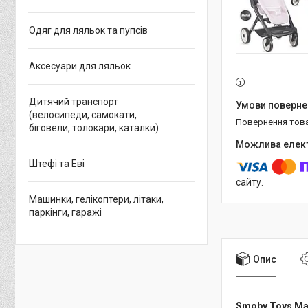
Одяг для ляльок та пупсів
Аксесуари для ляльок
Дитячий транспорт
(велосипеди, самокати,
повернення тов
біговели, толокари, каталки)
Штефі та Еві
сайту.
Машинки, гелікоптери, літаки,
паркінги, гаражі
Опис
Smoby Toys Ma