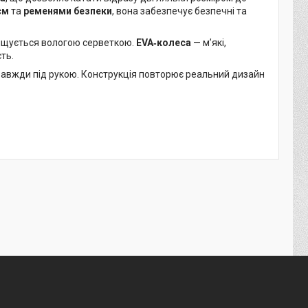
см
та
ременями безпеки
, вона забезпечує безпечні та
чищується вологою серветкою.
EVA‑колеса
— м’які,
ть.
завжди під рукою. Конструкція повторює реальний дизайн