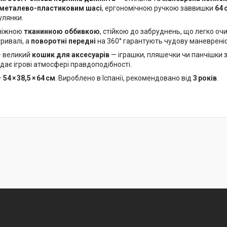
металево-пластиковим шасі
, ергономічною ручкою заввишки
64 
улянки.
 ніжною
тканинною оббивкою
, стійкою до забруднень, що легко о
ривалі, а
поворотні передні
на 360° гарантують чудову маневреніс
— великий
кошик для аксесуарів
— іграшки, пляшечки чи панчішки 
одає ігрові атмосфері правдоподібності.
—
54 × 38,5 × 64 см
. Вироблено в Іспанії, рекомендовано від
3 років
.