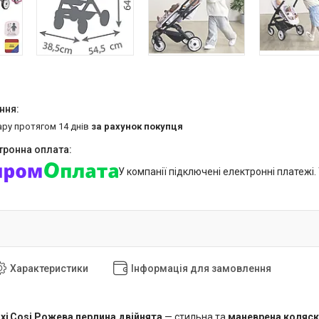
ару протягом 14 днів
за рахунок покупця
У компанії підключені електронні платежі
Характеристики
Інформація для замовлення
xi Cosi Рожева перлина двійнята
— стильна та
маневрена коляск