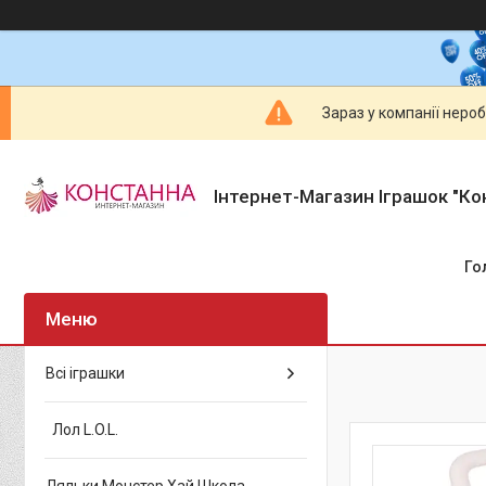
Зараз у компанії неро
Інтернет-Магазин Іграшок "Ко
Го
Всі іграшки
Лол L.O.L.