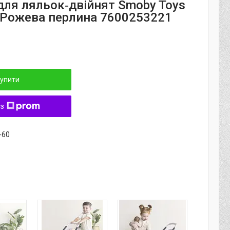
для ляльок‑двійнят Smoby Toys
i Рожева перлина 7600253221
упити
 з
-60