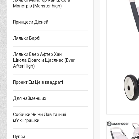
Ляльки Монстер Хай Школа
Монстрів (Monster high)
Принцеси Дісней
Ляльки Барбі
Ляльки Евер Афтер Хай
Школа Довго и Щасливо (Ever
After High)
Проект Ем Це в квадраті
Для найменших
Собачки Чи Чи Лав та інші
м'які іграшки
Пупси