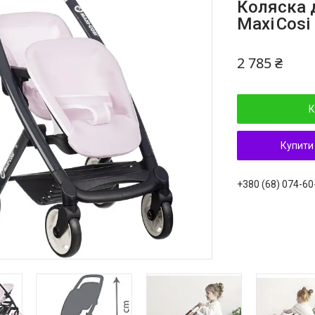
Коляска 
Maxi Cos
2 785 ₴
К
Купити
+380 (68) 074-60