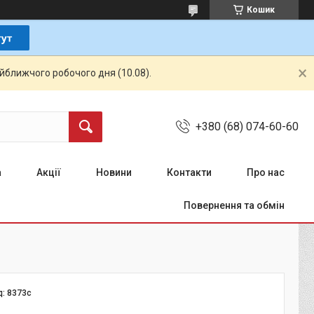
Кошик
айближчого робочого дня (10.08).
+380 (68) 074-60-60
а
Акції
Новини
Контакти
Про нас
Повернення та обмін
д:
8373c