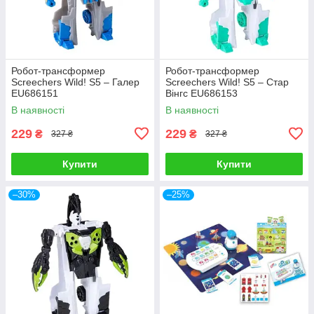
Робот-трансформер
Робот-трансформер
Screechers Wild! S5 – Галер
Screechers Wild! S5 – Стар
EU686151
Вінгс EU686153
В наявності
В наявності
229
229
₴
₴
327 ₴
327 ₴
Купити
Купити
–30%
–25%