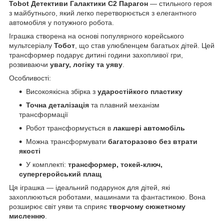
Tobot Детективи Галактики С2 Парагон
— стильного героя
з майбутнього, який легко перетворюється з елегантного
автомобіля у потужного робота.
Іграшка створена на основі популярного корейського
мультсеріалу
Тобот
, що став улюбленцем багатьох дітей. Цей
трансформер подарує дитині години захопливої гри,
розвиваючи
увагу, логіку та уяву
.
Особливості:
Високоякісна збірка з
ударостійкого пластику
Точна деталізація
та плавний механізм
трансформації
Робот трансформується в
лакшері автомобіль
Можна трансформувати
багаторазово без втрати
якості
У комплекті:
трансформер, токей-ключ,
супергеройський плащ
Ця іграшка — ідеальний подарунок для дітей, які
захоплюються роботами, машинами та фантастикою. Вона
розширює світ уяви та сприяє
творчому сюжетному
мисленню
.