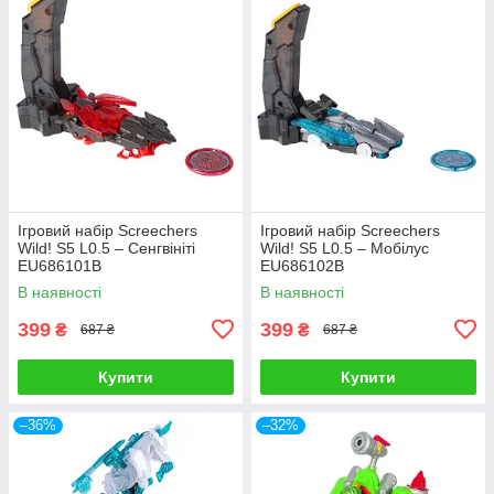
Ігровий набір Screechers
Ігровий набір Screechers
Wild! S5 L0.5 – Сенгвініті
Wild! S5 L0.5 – Мобілус
EU686101B
EU686102B
В наявності
В наявності
399
399
₴
₴
687 ₴
687 ₴
Купити
Купити
–36%
–32%