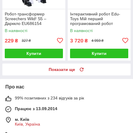
Робот-трансформер
Інтерактивний робот Edu-
Screechers Wild! S5 –
Toys Мій перший
Дарккло EU686154
програмований робот
В наявності
В наявності
229
3 720
₴
₴
327 ₴
4 959 ₴
Купити
Купити
Показати ще
Про нас
99% позитивних з 234 відгуків за рік
Працює з 13.09.2014
м. Київ
Київ, Україна