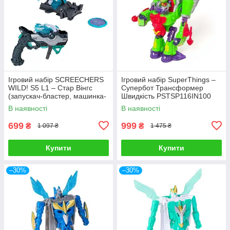
Ігровий набір SCREECHERS
Ігровий набір SuperThings –
WILD! S5 L1 – Стар Вінгс
Супербот Трансформер
(запускач-бластер, машинка-
Швидкість PSTSP116IN100
трансформер) EU686113
В наявності
В наявності
699
999
₴
₴
1 097 ₴
1 475 ₴
Купити
Купити
–30%
–30%