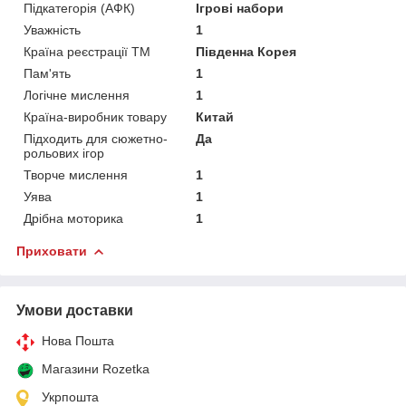
Підкатегорія (АФК)
Ігрові набори
Уважність
1
Країна реєстрації ТМ
Південна Корея
Пам'ять
1
Логічне мислення
1
Країна-виробник товару
Китай
Підходить для сюжетно-
Да
рольових ігор
Творче мислення
1
Уява
1
Дрібна моторика
1
Приховати
Умови доставки
Нова Пошта
Магазини Rozetka
Укрпошта