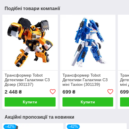
Подібні товари компанії
Трансформер Tobot
Трансформер Tobot
Тра
Детективи Галактики С3
Детективи Галактики С3
Дете
Дозер (301137)
міні Тахіон (301139)
міні
2 448
699
699
₴
₴
Купити
Купити
Акційні пропозиції та новинки
–42%
–42%