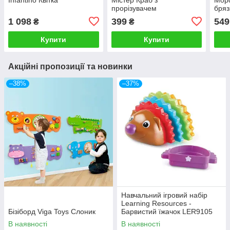
прорізувачем
бря
1 098
399
549
₴
₴
Купити
Купити
Акційні пропозиції та новинки
–38%
–37%
Навчальний ігровий набір
Learning Resources -
Бізіборд Viga Toys Слоник
Барвистий їжачок LER9105
В наявності
В наявності