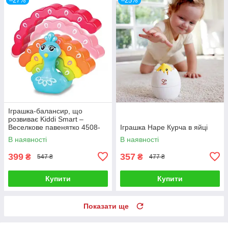
–27%
–25%
Іграшка-балансир, що
розвиває Kiddi Smart –
Веселкове павенятко 4508-
Іграшка Hape Курча в яйці
KS
В наявності
В наявності
399
357
₴
₴
547 ₴
477 ₴
Купити
Купити
Показати ще