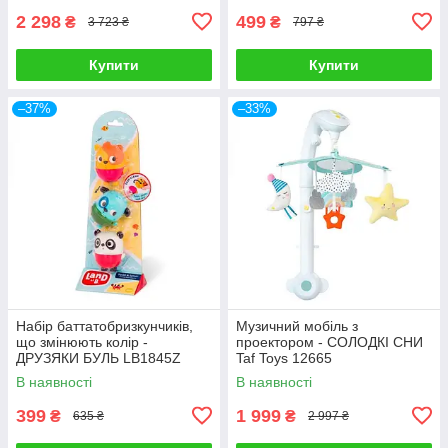
2 298
499
₴
₴
3 723 ₴
797 ₴
Купити
Купити
–37%
–33%
Набір баттатобризкунчиків,
Музичний мобіль з
що змінюють колір -
проектором - СОЛОДКІ СНИ
ДРУЗЯКИ БУЛЬ LB1845Z
Taf Toys 12665
В наявності
В наявності
399
1 999
₴
₴
635 ₴
2 997 ₴