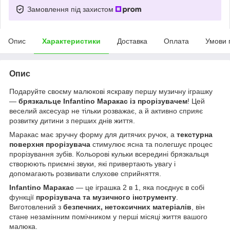
Замовлення під захистом
Опис
Характеристики
Доставка
Оплата
Умови 
Опис
Подаруйте своєму малюкові яскраву першу музичну іграшку
—
брязкальце Infantino Маракас із прорізувачем
! Цей
веселий аксесуар не тільки розважає, а й активно сприяє
розвитку дитини з перших днів життя.
Маракас має зручну форму для дитячих ручок, а
текстурна
поверхня прорізувача
стимулює ясна та полегшує процес
прорізування зубів. Кольорові кульки всередині брязкальця
створюють приємні звуки, які привертають увагу і
допомагають розвивати слухове сприйняття.
Infantino Маракас
— це іграшка 2 в 1, яка поєднує в собі
функції
прорізувача та музичного інструменту
.
Виготовлений з
безпечних, нетоксичних матеріалів
, він
стане незамінним помічником у перші місяці життя вашого
малюка.