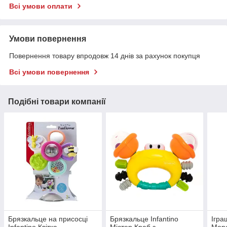
Всі умови оплати
Умови повернення
Повернення товару впродовж 14 днів за рахунок покупця
Всі умови повернення
Подібні товари компанії
Брязкальце на присосці
Брязкальце Infantino
Ігра
Infantino Квітка
Містер Краб з
Морс