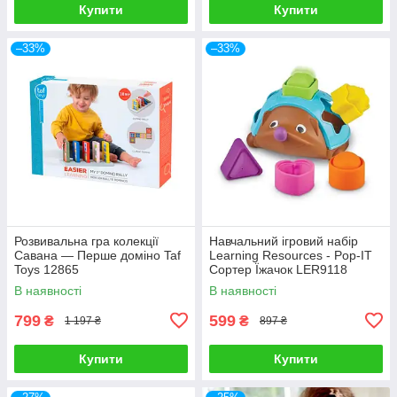
Купити
Купити
–33%
–33%
Розвивальна гра колекції
Навчальний ігровий набір
Савана — Перше доміно Taf
Learning Resources - Pop-IT
Toys 12865
Сортер Їжачок LER9118
В наявності
В наявності
799
599
₴
₴
1 197 ₴
897 ₴
Купити
Купити