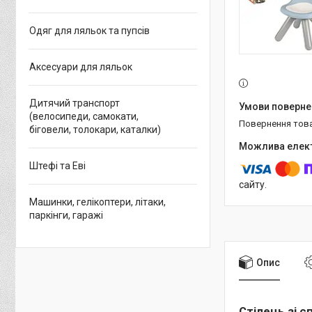
Одяг для ляльок та пупсів
Аксесуари для ляльок
Дитячий транспорт
(велосипеди, самокати,
повернення тов
біговели, толокари, каталки)
Штефі та Еві
сайту.
Машинки, гелікоптери, літаки,
паркінги, гаражі
Опис
Стілець зі 