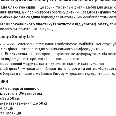
Life блакитно сірий
— це зручні та стильні дитячі меблі для дому,
авий вигляд, а й про комфорт і безпеку дитини. Завдяки
видувній т
омічна форма сидіння
відповідає анатомічним особливостям малю
ий з
високоякісного пластику із захистом від ультрафіолету
, то
ивалого використання на вулиці.
ільця Smoby Life
кі ніжки
— спеціальна технологія забезпечує надійність конструкції
е сидіння
— створене для максимального комфорту дитини
із UV-захистом
— не вигорає, не тріскає і не деформується під вп
догляді
— досить протерти вологою ганчіркою
 перенесенні
— зручна вага, яку зможе підняти навіть малюк
ьний дизайн
— поєднання
блакитного, сірого та світло-бежевог
мбінувати з іншими меблями Smoby
— ідеально підходить до столик
тики
ий стілець зі спинкою
пластик із UV-захистом
х 33 х 50 см
ьне навантаження:
до 50 кг
 місяців
тво:
Франція