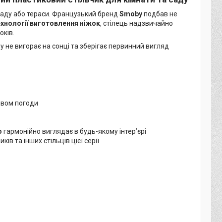
 саду або тераси. Французький бренд
Smoby
подбав не
ехнології виготовлення ніжок
, стілець надзвичайно
ків.
му не вигорає на сонці та зберігає первинний вигляд
ливом погоди
о
гармонійно виглядає в будь-якому інтер’єрі
ів та інших стільців цієї серії