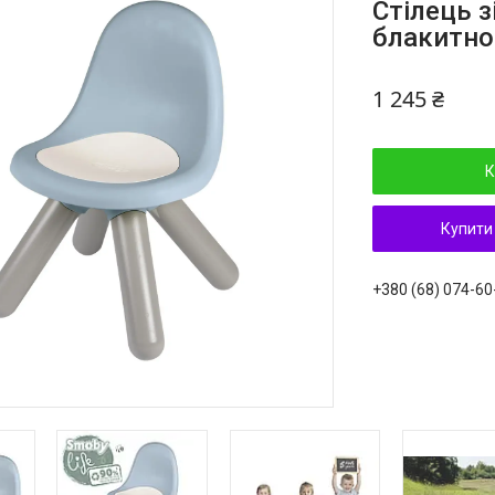
Стілець з
блакитно
1 245 ₴
К
Купити
+380 (68) 074-60