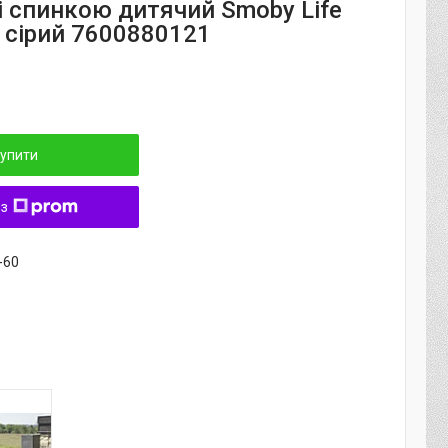
і спинкою дитячий Smoby Life
 сірий 7600880121
упити
 з
-60