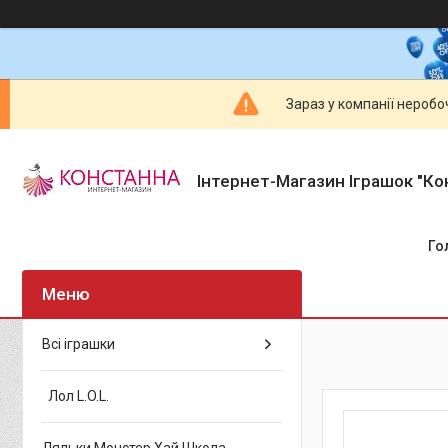
Зараз у компанії неробо
Інтернет-Магазин Іграшок "Ко
Го
Всі іграшки
Лол L.O.L.