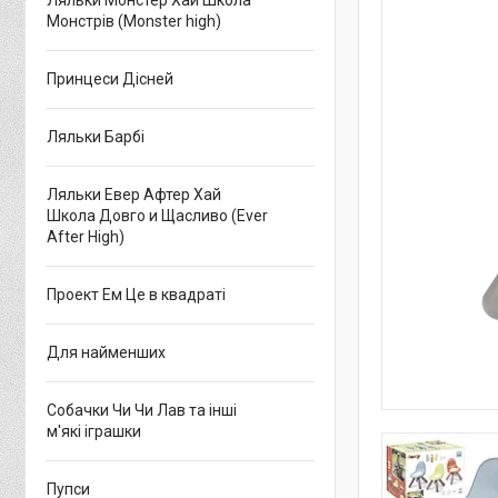
Ляльки Монстер Хай Школа
Монстрів (Monster high)
Принцеси Дісней
Ляльки Барбі
Ляльки Евер Афтер Хай
Школа Довго и Щасливо (Ever
After High)
Проект Ем Це в квадраті
Для найменших
Собачки Чи Чи Лав та інші
м'які іграшки
Пупси