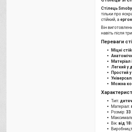
Стілець Smoby 
тільки про яскр
стійкий, а
ергон
Він виготовлен
навіть після тр
Переваги ст
Міцні стій
Анатомічн
Матеріал 
Легкий у 
Простий у
Універсал
Можна ко
Характерис
Тип:
дитяч
Матеріал:
Розмір:
33 
Максимал
Вік:
від 18
Виробниц