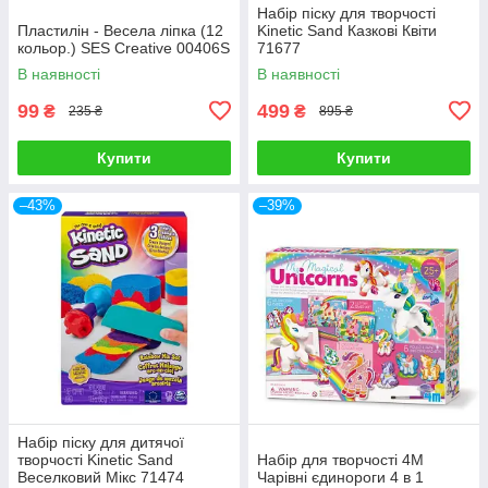
Набір піску для творчості
Пластилін - Весела ліпка (12
Kinetic Sand Казкові Квіти
кольор.) SES Creative 00406S
71677
В наявності
В наявності
99
499
₴
₴
235 ₴
895 ₴
Купити
Купити
–43%
–39%
Набір піску для дитячої
творчості Kinetic Sand
Набір для творчості 4M
Веселковий Мікс 71474
Чарівні єдинороги 4 в 1