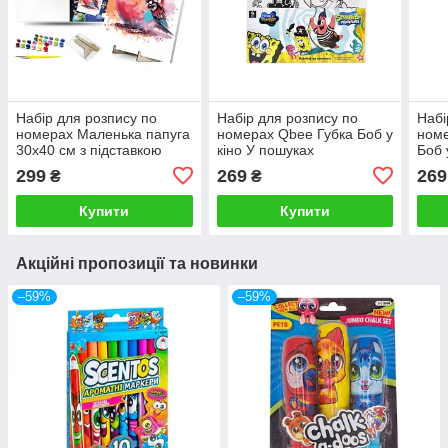
Набір для розпису по
Набір для розпису по
Набі
номерах Маленька папуга
номерах Qbee Губка Боб у
номе
30х40 см з підставкою
кіно У пошуках
Боб 
qbee
Квадратних Штанів 30х30
Летю
299
269
269
₴
₴
см
Купити
Купити
Акційні пропозиції та новинки
–59%
–59%