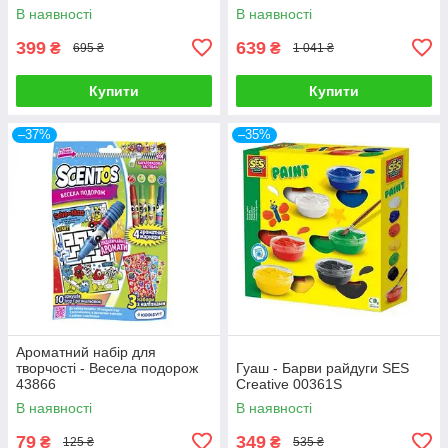
В наявності
В наявності
399
639
₴
₴
695 ₴
1 041 ₴
Купити
Купити
–37%
–35%
Ароматний набір для
творчості - Весела подорож
Гуаш - Барви райдуги SES
43866
Creative 00361S
В наявності
В наявності
79
349
₴
₴
125 ₴
535 ₴