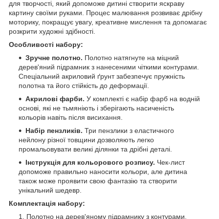
для творчості, який допоможе дитині створити яскраву
картину своїми руками. Процес малювання розвиває дрібну
моторику, покращує увагу, креативне мислення та допомагає
розкрити художні здібності.
Особливості набору:
Зручне полотно.
Полотно натягнуте на міцний
дерев'яний підрамник з нанесеними чіткими контурами.
Спеціальний акриловий ґрунт забезпечує пружність
полотна та його стійкість до деформації.
Акрилові фарби.
У комплекті є набір фарб на водній
основі, які не тьмяніють і зберігають насиченість
кольорів навіть після висихання.
Набір пензликів.
Три пензлики з еластичного
нейлону різної товщини дозволяють легко
промальовувати великі ділянки та дрібні деталі.
Інструкція для кольорового розпису.
Чек-лист
допоможе правильно наносити кольори, але дитина
також може проявити свою фантазію та створити
унікальний шедевр.
Комплектація набору:
Полотно на дерев'яному підрамнику з контурами.