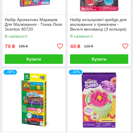
Набір Ароматних Маркерів
Набір кольорової крейди для
Для Малювання - Тонка Лінія
малювання з тримачем -
Scentos 40720
Веселі вихованці (3 кольори)
Scentos 13698
В наявності
В наявності
79
49
₴
₴
195 ₴
120 ₴
Купити
Купити
–58%
–44%