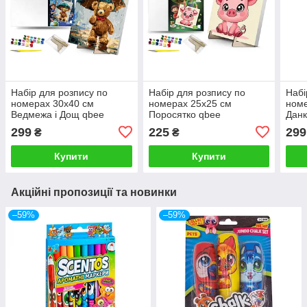
Набір для розпису по
Набір для розпису по
Набі
номерах 30х40 см
номерах 25х25 см
номе
Ведмежа і Дощ qbee
Поросятко qbee
Данк
qbe
299
225
299
₴
₴
Купити
Купити
Акційні пропозиції та новинки
–59%
–59%