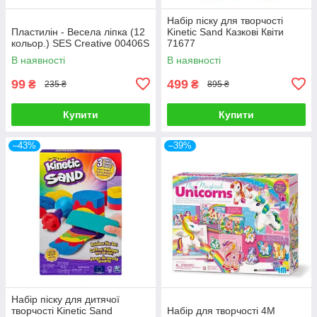
Набір піску для творчості
Пластилін - Весела ліпка (12
Kinetic Sand Казкові Квіти
кольор.) SES Creative 00406S
71677
В наявності
В наявності
99
499
₴
₴
235 ₴
895 ₴
Купити
Купити
–43%
–39%
Набір піску для дитячої
творчості Kinetic Sand
Набір для творчості 4M