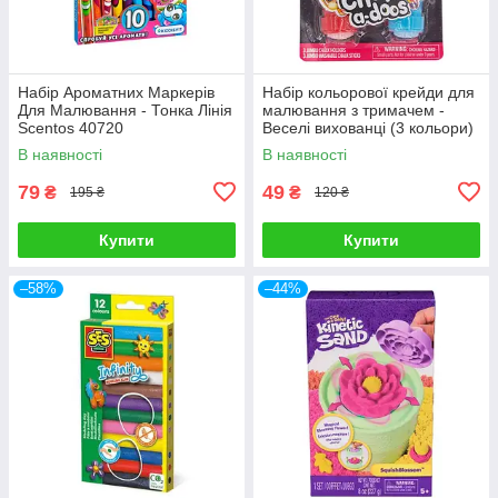
Набір Ароматних Маркерів
Набір кольорової крейди для
Для Малювання - Тонка Лінія
малювання з тримачем -
Scentos 40720
Веселі вихованці (3 кольори)
Scentos 13698
В наявності
В наявності
79
49
₴
₴
195 ₴
120 ₴
Купити
Купити
–58%
–44%