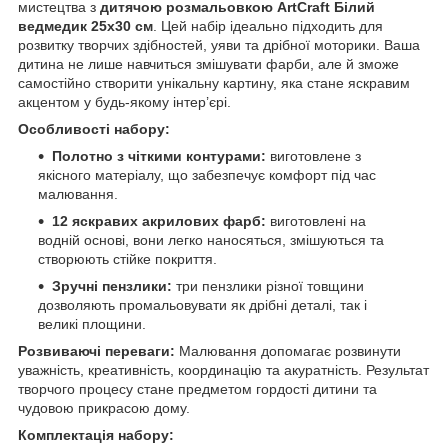
мистецтва з
дитячою розмальовкою ArtCraft Білий
ведмедик 25х30 см
. Цей набір ідеально підходить для
розвитку творчих здібностей, уяви та дрібної моторики. Ваша
дитина не лише навчиться змішувати фарби, але й зможе
самостійно створити унікальну картину, яка стане яскравим
акцентом у будь-якому інтер’єрі.
Особливості набору:
Полотно з чіткими контурами:
виготовлене з
якісного матеріалу, що забезпечує комфорт під час
малювання.
12 яскравих акрилових фарб:
виготовлені на
водній основі, вони легко наносяться, змішуються та
створюють стійке покриття.
Зручні пензлики:
три пензлики різної товщини
дозволяють промальовувати як дрібні деталі, так і
великі площини.
Розвиваючі переваги:
Малювання допомагає розвинути
уважність, креативність, координацію та акуратність. Результат
творчого процесу стане предметом гордості дитини та
чудовою прикрасою дому.
Комплектація набору: