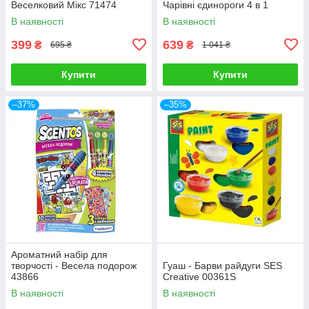
Веселковий Мікс 71474
Чарівні єдинороги 4 в 1
В наявності
В наявності
399
639
₴
₴
695 ₴
1 041 ₴
Купити
Купити
–37%
–35%
Ароматний набір для
творчості - Весела подорож
Гуаш - Барви райдуги SES
43866
Creative 00361S
В наявності
В наявності