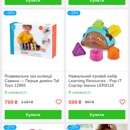
Купити
Купити
–33%
–33%
Розвивальна гра колекції
Навчальний ігровий набір
Савана — Перше доміно Taf
Learning Resources - Pop-IT
Toys 12865
Сортер Їжачок LER9118
В наявності
В наявності
799
599
₴
₴
1 197 ₴
897 ₴
Купити
Купити
–27%
–25%