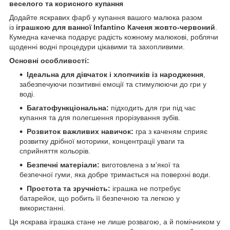
веселого та корисного купання
Додайте яскравих фарб у купання вашого малюка разом
із
іграшкою для ванної Infantino Каченя жовто-червоний
.
Кумедна качечка подарує радість кожному малюкові, роблячи
щоденні водні процедури цікавими та захопливими.
Основні особливості:
Ідеальна для дівчаток і хлопчиків із народження
,
забезпечуючи позитивні емоції та стимулюючи до гри у
воді.
Багатофункціональна:
підходить для гри під час
купання та для полегшення прорізування зубів.
Розвиток важливих навичок:
гра з каченям сприяє
розвитку дрібної моторики, концентрації уваги та
сприйняття кольорів.
Безпечні матеріали:
виготовлена з м’якої та
безпечної гуми, яка добре тримається на поверхні води.
Простота та зручність:
іграшка не потребує
батарейок, що робить її безпечною та легкою у
використанні.
Ця яскрава іграшка стане не лише розвагою, а й помічником у