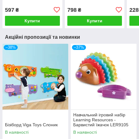
597
798
228
₴
₴
Купити
Купити
Акційні пропозиції та новинки
–38%
–37%
Навчальний ігровий набір
Learning Resources -
Бізіборд Viga Toys Слоник
Барвистий їжачок LER9105
В наявності
В наявності