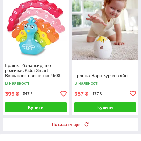
Іграшка-балансир, що
розвиває Kiddi Smart –
Веселкове павенятко 4508-
Іграшка Hape Курча в яйці
KS
В наявності
В наявності
399
357
₴
₴
547 ₴
477 ₴
Купити
Купити
Показати ще