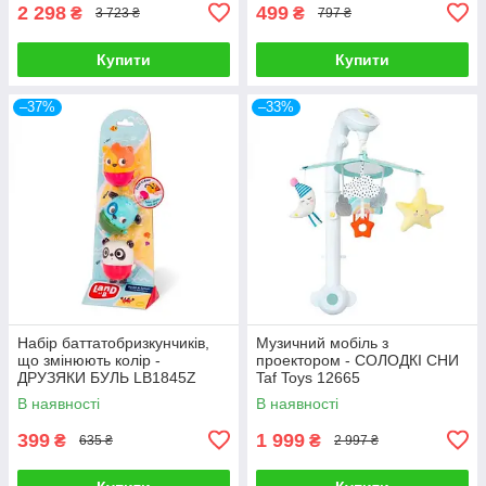
2 298
499
₴
₴
3 723 ₴
797 ₴
Купити
Купити
–37%
–33%
Набір баттатобризкунчиків,
Музичний мобіль з
що змінюють колір -
проектором - СОЛОДКІ СНИ
ДРУЗЯКИ БУЛЬ LB1845Z
Taf Toys 12665
В наявності
В наявності
399
1 999
₴
₴
635 ₴
2 997 ₴