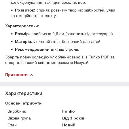
колекціонування, так і для веселих ігор.
Розвиток:
сприяє розвитку творчих здібностей, уяви
та емоційного інтелекту.
Характеристики:
Розмір:
приблизно 9,6 см (залежить від аксесуарів).
Матеріал:
якісний вініл, безпечний для дітей.
Рекомендований вік:
від 3 років.
Зберіть повну колекцію улюблених героїв із Funko POP та
створіть власний світ аніме разом із Незуко!
Приховати
Характеристики
Основні атрибути
Виробник
Funko
Вікова група
Від 3 років
Стан
Новий