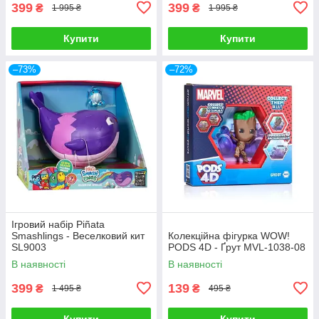
399
399
₴
₴
1 995 ₴
1 995 ₴
Купити
Купити
–73%
–72%
Ігровий набір Piñata
Smashlings - Веселковий кит
Колекційна фігурка WOW!
SL9003
PODS 4D - Ґрут MVL-1038-08
В наявності
В наявності
399
139
₴
₴
1 495 ₴
495 ₴
Купити
Купити