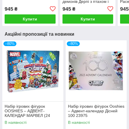
демонів Дерпі з птахом і
Расе
квіткою GW 94693
945
945
945
₴
₴
Купити
Купити
Акційні пропозиції та новинки
–80%
–80%
Набір ігрових фігурок
Набір ігрових фігурок Oоshies
OOSHIES – АДВЕНТ-
– Адвент-календар Дісней
КАЛЕНДАР МАРВЕЛ (24
100 23975
фігурки) 23296
В наявності
В наявності