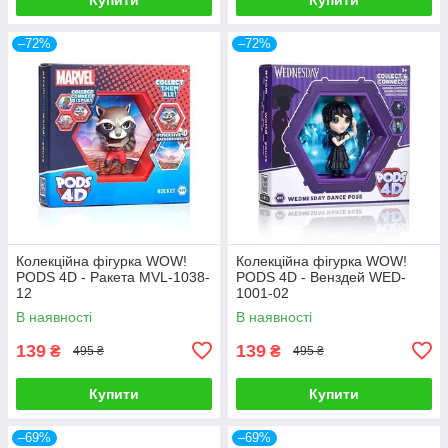
–72%
–72%
Колекційна фігурка WOW!
Колекційна фігурка WOW!
PODS 4D - Ракета MVL-1038-
PODS 4D - Венздей WED-
12
1001-02
В наявності
В наявності
139
139
₴
₴
495 ₴
495 ₴
Купити
Купити
–69%
–69%