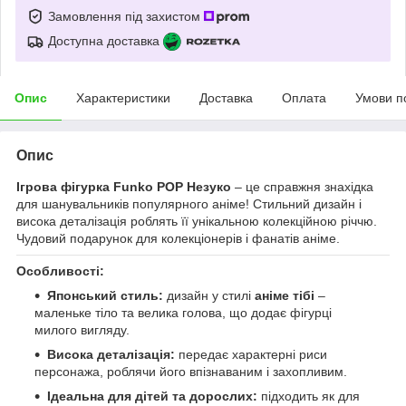
Замовлення під захистом
Доступна доставка
Опис
Характеристики
Доставка
Оплата
Умови п
Опис
Ігрова фігурка Funko POP Незуко
– це справжня знахідка
для шанувальників популярного аніме! Стильний дизайн і
висока деталізація роблять її унікальною колекційною річчю.
Чудовий подарунок для колекціонерів і фанатів аніме.
Особливості:
Японський стиль:
дизайн у стилі
аніме тібі
–
маленьке тіло та велика голова, що додає фігурці
милого вигляду.
Висока деталізація:
передає характерні риси
персонажа, роблячи його впізнаваним і захопливим.
Ідеальна для дітей та дорослих:
підходить як для