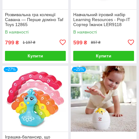
Розвивальна гра колекції
Навчальний ігровий набір
Савана — Перше доміно Taf
Learning Resources - Pop-IT
Toys 12865
Сортер Їжачок LER9118
В наявності
В наявності
799
599
₴
₴
1 197 ₴
897 ₴
Купити
Купити
–27%
–25%
Іграшка-балансир, що