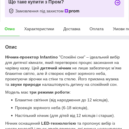
Що таке купити з Пром?
Замовлення під захистом
Опис
Характеристики
Доставка
Оплата
Умови п
Опис
Нічник-проектор Infantino
"Спокійні сни" – ідеальний вибір
для дитячої кімнати, який перетворює процес засинання на
чарівну казку. Цей
дитячий нічник
не лише забезпечує м’яке
блакитне світло, але й створює ефект зоряного неба,
проектуючи зірочки на стіни та стелю. Його приємна музика
та
звуки природи
налаштовують дитину на спокійний сон.
Модель має
три режими роботи
:
Блакитне світіння (від народження до 12 місяців),
Проекція зоряного неба (6-18 місяців),
Настільний нічник (для дітей від 12 місяців і старше).
Нічник оснащений
LED-технологією
та пропонує вибір із
шести мелодій і трьох звуків природи, які можна налаштувати