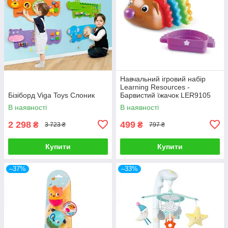
Навчальний ігровий набір
Learning Resources -
Бізіборд Viga Toys Слоник
Барвистий їжачок LER9105
В наявності
В наявності
2 298
499
₴
₴
3 723 ₴
797 ₴
Купити
Купити
–37%
–33%