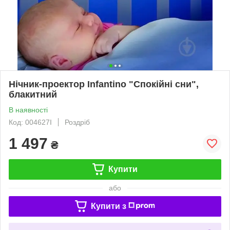
Нічник-проектор Infantino "Спокійні сни",
блакитний
В наявності
Код: 004627I
Роздріб
1 497
₴
Купити
або
Купити з