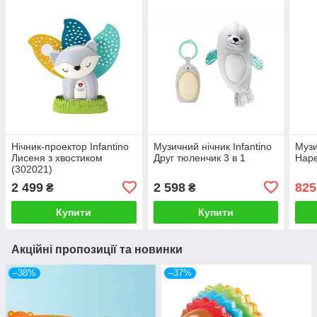
Нічник-проектор Infantino
Музичний нічник Infantino
Музи
Лисеня з хвостиком
Друг тюленчик 3 в 1
Hap
(302021)
2 499
2 598
825
₴
₴
Купити
Купити
Акційні пропозиції та новинки
–38%
–37%