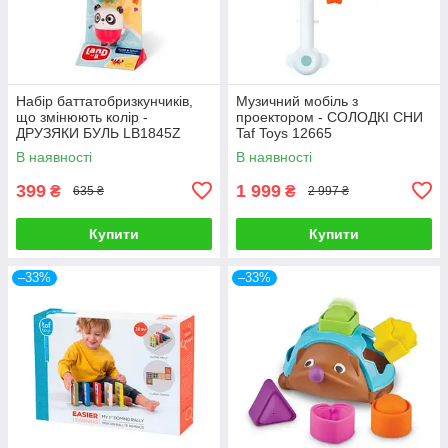
Набір баттатобризкунчиків,
Музичний мобіль з
що змінюють колір -
проектором - СОЛОДКІ СНИ
ДРУЗЯКИ БУЛЬ LB1845Z
Taf Toys 12665
В наявності
В наявності
399
1 999
₴
₴
635 ₴
2 997 ₴
Купити
Купити
–33%
–33%