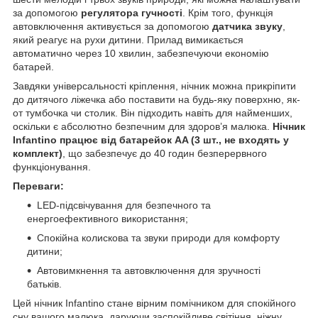
за допомогою
регулятора гучності
. Крім того, функція
автовключення активується за допомогою
датчика звуку
,
який реагує на рухи дитини. Прилад вимикається
автоматично через 10 хвилин, забезпечуючи економію
батарей.
Завдяки універсальності кріплення, нічник можна прикріпити
до дитячого ліжечка або поставити на будь-яку поверхню, як-
от тумбочка чи столик. Він підходить навіть для найменших,
оскільки є абсолютно безпечним для здоров’я малюка.
Нічник
Infantino працює від батарейок AA (3 шт., не входять у
комплект)
, що забезпечує до 40 годин безперервного
функціонування.
Переваги:
LED-підсвічування для безпечного та
енергоефективного використання;
Спокійна колискова та звуки природи для комфорту
дитини;
Автовимкнення та автовключення для зручності
батьків.
Цей нічник Infantino стане вірним помічником для спокійного
сну вашого малюка, даруючи заспокійливе світіння, ніжну