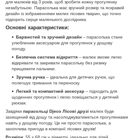
для малюків від 3 років, щоб зробити кожну прогулянку
незабутньою. Парасолька має зручний розмір та яскравий
дизайн із зображеннями милих лісових тварин, що точно
підкорить серце маленького дослідника.
Основні характеристики:
Барвистий та зручний дизайн
– парасолька стане
улюбленим аксесуаром для прогулянок у дощову
погоду.
Безпечна система відкриття
– малюк зможе легко
відкривати та закривати парасольку без ризику
прищемити пальчики.
Зручна ручка
– ідеальна для дитячих ручок, що
полегшує тримання та переноску.
Легкий та компактний аксесуар
– підходить для
щоденних прогулянок і легко поміщається у дитячий
рюкзак.
Завдяки
парасольці Djeco Лісові друзі
малюк буде
захищений від дощу та насолоджуватиметься прогулянками
навіть у дощову погоду. Це не просто парасолька, а
захоплива пригода в компанії лісових друзів!
Розміри
: 55 х 68 см у діаметрі, ідеально для дітей.