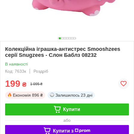
Колекційна іграшка-антистрес Smooshzees
серії Snugzees - Слон Баблз 08232
В наявності
Код: 7633к
Роздріб
199
₴
1 095 ₴
Економія
896 ₴
Залишилось
23 дні
Купити
або
Купити з