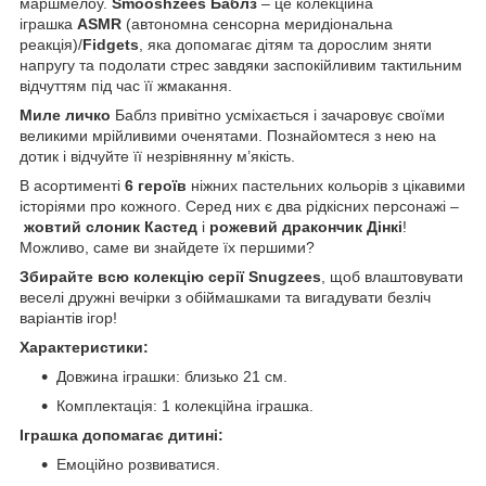
маршмелоу.
Smooshzees Баблз
– це колекційна
іграшка
ASMR
(автономна сенсорна меридіональна
реакція)/
Fidgets
, яка допомагає дітям та дорослим зняти
напругу та подолати стрес завдяки заспокійливим тактильним
відчуттям під час її жмакання.
Миле личко
Баблз привітно усміхається і зачаровує своїми
великими мрійливими оченятами. Познайомтеся з нею на
дотик і відчуйте її незрівнянну м’якість.
В асортименті
6 героїв
ніжних пастельних кольорів з цікавими
історіями про кожного. Серед них є два рідкісних персонажі –
жовтий слоник Кастед
і
рожевий дракончик Дінкі
!
Можливо, саме ви знайдете їх першими?
Збирайте всю колекцію серії Snugzees
, щоб влаштовувати
веселі дружні вечірки з обіймашками та вигадувати безліч
варіантів ігор!
Характеристики:
Довжина іграшки: близько 21 см.
Комплектація: 1 колекційна іграшка.
Іграшка допомагає дитині:
Емоційно розвиватися.