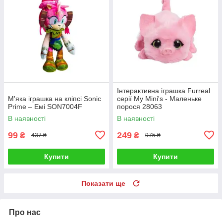
Інтерактивна іграшка Furreal
М'яка іграшка на кліпсі Sonic
серії My Mini's - Маленьке
Prime – Емі SON7004F
порося 28063
В наявності
В наявності
99
249
₴
₴
437 ₴
975 ₴
Купити
Купити
Показати ще
Про нас