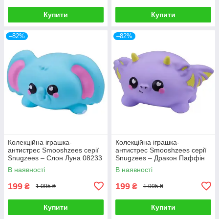
Купити
Купити
–82%
–82%
Колекційна іграшка-
Колекційна іграшка-
антистрес Smooshzees серії
антистрес Smooshzees серії
Snugzees – Слон Луна 08233
Snugzees – Дракон Паффін
08234
В наявності
В наявності
199
199
₴
₴
1 095 ₴
1 095 ₴
Купити
Купити