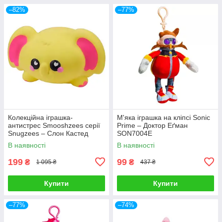
–82%
–77%
Колекційна іграшка-
М'яка іграшка на кліпсі Sonic
антистрес Smooshzees серії
Prime – Доктор Еґман
Snugzees – Слон Кастед
SON7004E
08237
В наявності
В наявності
199
99
₴
₴
1 095 ₴
437 ₴
Купити
Купити
–77%
–74%