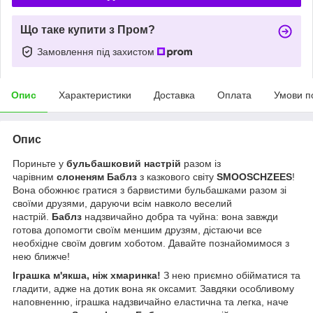
Що таке купити з Пром?
Замовлення під захистом
Опис
Характеристики
Доставка
Оплата
Умови п
Опис
Пориньте у
бульбашковий настрій
разом із
чарівним
слоненям Баблз
з казкового світу
SMOOSCHZEES
!
Вона обожнює гратися з барвистими бульбашками разом зі
своїми друзями, даруючи всім навколо веселий
настрій.
Баблз
надзвичайно добра та чуйна: вона завжди
готова допомогти своїм меншим друзям, дістаючи все
необхідне своїм довгим хоботом. Давайте познайомимося з
нею ближче!
Іграшка м'якша, ніж хмаринка!
З нею приємно обійматися та
гладити, адже на дотик вона як оксамит. Завдяки особливому
наповненню, іграшка надзвичайно еластична та легка, наче