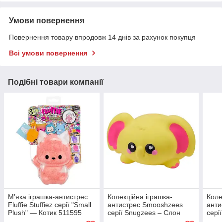
Умови повернення
Повернення товару впродовж 14 днів за рахунок покупця
Всі умови повернення
Подібні товари компанії
М’яка іграшка-антистрес
Колекційна іграшка-
Коле
Fluffie Stuffiez серії "Small
антистрес Smooshzees
анти
Plush" — Котик 511595
серії Snugzees – Слон
сері
Кастед 08237
Паф