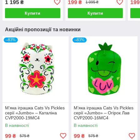
1 195
199
199
₴
₴
1 095 ₴
Купити
Купити
Акційні пропозиції та новинки
–83%
–83%
М’яка іграшка Cats Vs Pickles
М’яка іграшка Cats Vs Pickles
серії «Jumbo» – Каталіна
серії «Jumbo» – Огірок Лав
CVP2000-19MC4
CVP2000-16MC4
В наявності
В наявності
99
99
₴
₴
575 ₴
575 ₴