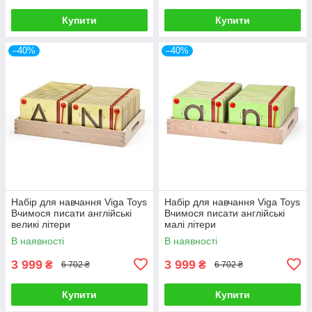
Купити
Купити
–40%
–40%
Набір для навчання Viga Toys
Набір для навчання Viga Toys
Вчимося писати англійські
Вчимося писати англійські
великі літери
малі літери
В наявності
В наявності
3 999
3 999
₴
₴
6 702 ₴
6 702 ₴
Купити
Купити