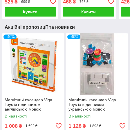
525
468
426
₴
₴
699 ₴
768 ₴
Купити
Купити
Акційні пропозиції та новинки
–40%
–40%
Магнітний календар Viga
Магнітний календар Viga
Toys із годинником
Toys із годинником
англійською мовою
українською мовою
В наявності
В наявності
1 008
1 128
₴
₴
1 692 ₴
1 893 ₴