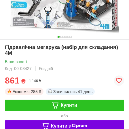
Гідравлічна мегарука (набір для складання)
4M
В наявності
Код: 00-03427
Роздріб
861
₴
1 146 ₴
Економія
285 ₴
Залишилось
41 день
Купити
або
Купити з