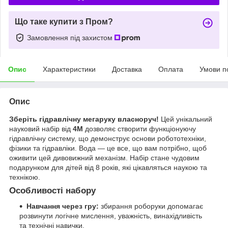
Що таке купити з Пром?
Замовлення під захистом
Опис
Характеристики
Доставка
Оплата
Умови п
Опис
Зберіть гідравлічну мегаруку власноруч!
Цей унікальний
науковий набір від
4M
дозволяє створити функціонуючу
гідравлічну систему, що демонструє основи робототехніки,
фізики та гідравліки. Вода — це все, що вам потрібно, щоб
оживити цей дивовижний механізм. Набір стане чудовим
подарунком для дітей від 8 років, які цікавляться наукою та
технікою.
Особливості набору
Навчання через гру:
збирання роборуки допомагає
розвинути логічне мислення, уважність, винахідливість
та технічні навички.