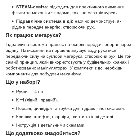
STEAM-освіта:
підходить для практичного вивчення
фізики та механіки як вдома, так і на освітніх курсах.
Гідравлічна система в дії:
наочно демонструє, як
рідина передає енергію, створюючи рух.
Як працює мегарука?
Гідравлічна система працює на основі передачі енергії через
рідину. Натискання на поршень змушує воду рухатися,
передаючи силу на суглоби мегаруки, створюючи рух. Це той
самий принцип, який використовують у будівельних кранах і
роботизованих маніпуляторах. У комплекті є всі необхідні
компоненти для побудови механізму.
Що у наборі?
Ручки — 4 шт.
Кігті (лівий і правий).
Поршні, циліндри та трубки для гідравлічної системи.
Кришки, штифти, шарніри, гвинти та інші деталі.
Інструкція з детальними схемами.
Що додатково знадобиться?