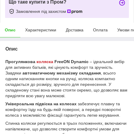
Що таке купити з Пром?
Замовлення під захистом
Опис
Характеристики
Доставка
Оплата
Умови п
Опис
Прогулянкова
коляска
FreeON Dynamic
– ідеальний вибір
для активних батьків, які цінують комфорт та зручність.
Завдяки
автоматичному механізму складання
, всього
одним натисканням кнопки на ручці, коляска компактно
складається до розміру, зручного для перенесення. У
складеному стані вона може стояти окремо, що дозволяє вам
приділяти всю увагу малюкові.
Універсальна підвіска на колесах
забезпечує плавну та
комфортну їзду на будь-якій поверхні, а передні поворотні
колеса з можливістю фіксації гарантують легке керування.
Спинка коляски регулюється в трьох положеннях, включаючи
напівлежаче, що дозволяє створити комфортні умови для