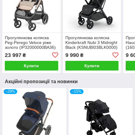
Прогулянкова коляска
Прогулянкова коляска
Прог
Peg-Perego Veloce ріже
Kinderkraft Nubi 3 Midnight
Hauc
золото (IP32000000BA36)
Black (KSNUBI03BLK0000)
(160
23 997
9 990
9 6
₴
₴
Купити
Купити
Акційні пропозиції та новинки
–29%
–15%