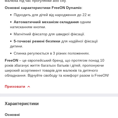
малюка під час прогулянки або сну.
Основні характеристики FreeON Dynamic
:
Підходить для дітей від народження до 22 кг.
Автоматичний механізм складання
одним
натисканням кнопки.
Магнітний фіксатор для швидкої фіксації.
5-точкові ремені безпеки
для надійної фіксації
дитини.
Спинка регулюється в 3 різних положеннях.
FreeON
– це європейський бренд, що протягом понад 10
років збагачує життя багатьох батьків і дітей, пропонуючи
широкий асортимент товарів для малюків та дитячого
обладнання. Відчуйте свободу та комфорт разом із FreeON!
Приховати
Характеристики
Основні