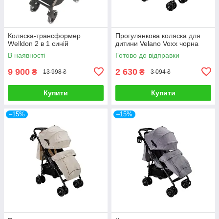
Коляска-трансформер
Прогулянкова коляска для
Welldon 2 в 1 синій
дитини Velano Voxx чорна
В наявності
Готово до відправки
9 900
2 630
₴
₴
13 998 ₴
3 094 ₴
Купити
Купити
–15%
–15%