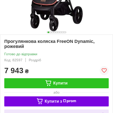
Прогулянкова коляска FreeON Dynamic,
рожевий
Готово до відправки
Код: 82597
Роздріб
7 943
₴
Купити
або
Купити з