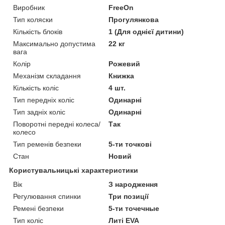
Виробник
FreeOn
Тип коляски
Прогулянкова
Кількість блоків
1 (Для однієї дитини)
Максимально допустима
22 кг
вага
Колір
Рожевий
Механізм складання
Книжка
Кількість коліс
4 шт.
Тип передніх коліс
Одинарні
Тип задніх коліс
Одинарні
Поворотні передні колеса/
Так
колесо
Тип ременів безпеки
5-ти точкові
Стан
Новий
Користувальницькі характеристики
Вік
З народження
Регулювання спинки
Три позиції
Ремені безпеки
5-ти точечные
Тип коліс
Литі EVA