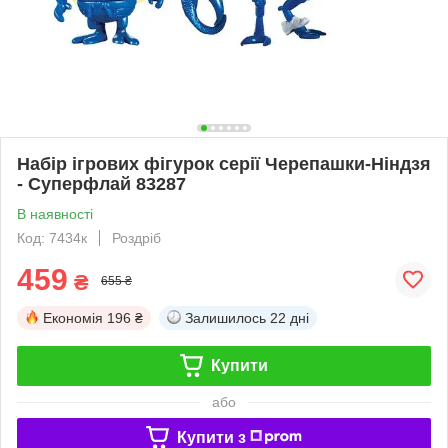
Набір ігрових фігурок серії Черепашки-Ніндзя
- Суперфлай 83287
В наявності
Код: 7434к
Роздріб
459
₴
655 ₴
Економія
196 ₴
Залишилось
22 дні
Купити
або
Купити з