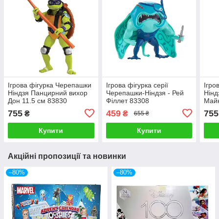
Ігрова фігурка Черепашки
Ігрова фігурка серії
Ігро
Ніндзя Панцирний вихор
Черепашки-Ніндзя - Рей
Нінд
Дон 11.5 см 83830
Філлет 83308
Майк
755
459
755
₴
₴
655 ₴
Купити
Купити
Акційні пропозиції та новинки
–80%
–80%