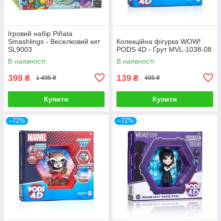
Ігровий набір Piñata
Smashlings - Веселковий кит
Колекційна фігурка WOW!
SL9003
PODS 4D - Ґрут MVL-1038-08
В наявності
В наявності
399
139
₴
₴
1 495 ₴
495 ₴
Купити
Купити
–72%
–72%