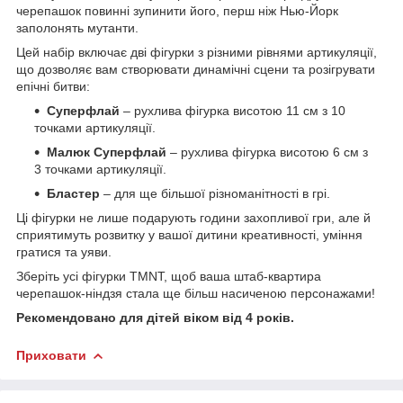
черепашок повинні зупинити його, перш ніж Нью-Йорк
заполонять мутанти.
Цей набір включає дві фігурки з різними рівнями артикуляції,
що дозволяє вам створювати динамічні сцени та розігрувати
епічні битви:
Суперфлай
– рухлива фігурка висотою 11 см з 10
точками артикуляції.
Малюк Суперфлай
– рухлива фігурка висотою 6 см з
3 точками артикуляції.
Бластер
– для ще більшої різноманітності в грі.
Ці фігурки не лише подарують години захопливої гри, але й
сприятимуть розвитку у вашої дитини креативності, уміння
гратися та уяви.
Зберіть усі фігурки TMNT, щоб ваша штаб-квартира
черепашок-ніндзя стала ще більш насиченою персонажами!
Рекомендовано для дітей віком від 4 років.
Приховати