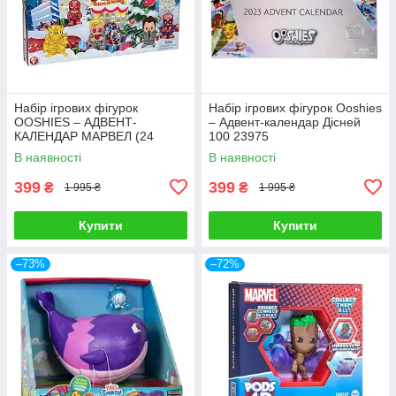
Набір ігрових фігурок
Набір ігрових фігурок Oоshies
OOSHIES – АДВЕНТ-
– Адвент-календар Дісней
КАЛЕНДАР МАРВЕЛ (24
100 23975
фігурки) 23296
В наявності
В наявності
399
399
₴
₴
1 995 ₴
1 995 ₴
Купити
Купити
–73%
–72%