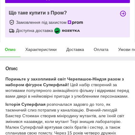
Що таке купити з Пром?
Замовлення під захистом
Доступна доставка
Опис
Характеристики
Доставка
Оплата
Умови п
Опис
Пориньте у захопливий світ Черепашок-Ніндзя разом з
набором фігурок Суперфлай!
Цей набір створений за
мотивами популярного анімаційного фільму і відкриває перед
вами двері в неймовірні пригоди з улюбленими персонажами.
Історія Суперфлая
розпочалася задовго до того, як
таємничий слиз потрапив у каналізацію. Вчений-лиходій
Бакстер Стокман створив мініродину мутантів, але їхній світ
змінився назавжди, коли мутант Тері знищив лабораторію.
Малюк Суперфлай врятував своїх братів і сестер, а також
спланував свою помсту. Через 15 років четверо дружніх