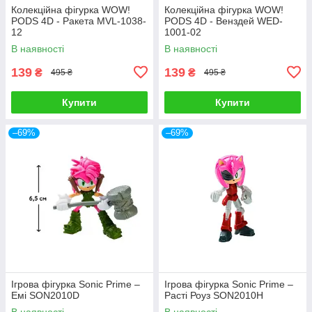
Колекційна фігурка WOW!
Колекційна фігурка WOW!
PODS 4D - Ракета MVL-1038-
PODS 4D - Венздей WED-
12
1001-02
В наявності
В наявності
139
139
₴
₴
495 ₴
495 ₴
Купити
Купити
–69%
–69%
Ігрова фігурка Sonic Prime –
Ігрова фігурка Sonic Prime –
Емі SON2010D
Расті Роуз SON2010H
В наявності
В наявності