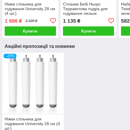
Ніжки стільчика для
Стільчик Бебі Ньорс
Набі
годування University 28 см
Терракотова пудра для
Twis
(4 шт.)
годування ляльок
зеле
7600220388
1 686
1 135
582
₴
₴
2 109 ₴
Купити
Купити
Акційні пропозиції та новинки
–20%
Ніжки стільчика для
годування University 28 см (4
шт.)