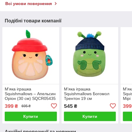
Всі умови повернення
Подібні товари компанії
М'яка іграшка
М’яка іграшка
М'як
Squishmallows – Апельсин
Squishmallows Богомол
Squi
Оріон (30 см) SQCR05435
Трентон 19 см
Мірі
SQCR06615
399
545
399
₴
₴
695 ₴
Купити
Купити
Акційні пропозиції та новинки