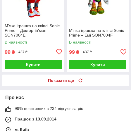
М'яка іграшка на кліпсі Sonic
Prime – Доктор Еґман
М'яка іграшка на кліпсі Sonic
SON7004E
Prime – Емі SON7004F
В наявності
В наявності
99
99
₴
₴
437 ₴
437 ₴
Купити
Купити
Показати ще
Про нас
99% позитивних з 234 відгуків за рік
Працює з 13.09.2014
м. Київ