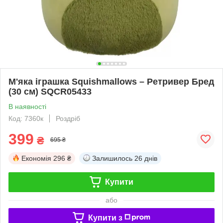
М'яка іграшка Squishmallows – Ретривер Бред
(30 см) SQCR05433
В наявності
Код: 7360к
Роздріб
399
₴
695 ₴
Економія
296 ₴
Залишилось
26 днів
Купити
або
Купити з