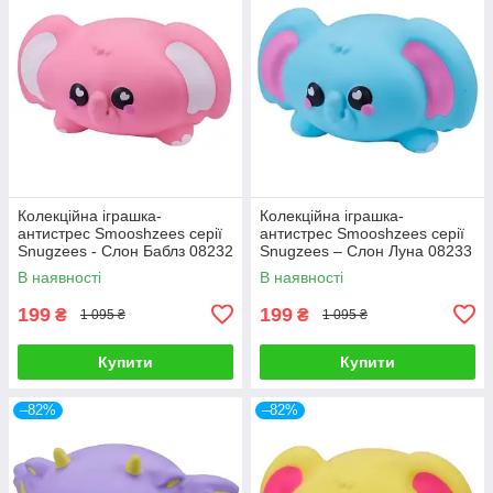
Колекційна іграшка-
Колекційна іграшка-
антистрес Smooshzees серії
антистрес Smooshzees серії
Snugzees - Слон Баблз 08232
Snugzees – Слон Луна 08233
В наявності
В наявності
199
199
₴
₴
1 095 ₴
1 095 ₴
Купити
Купити
–82%
–82%