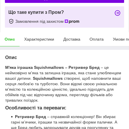
Що таке купити з Пром?
Замовлення під захистом
Опис
Характеристики
Доставка
Оплата
Умови п
Опис
М'яка іграшка Squishmallows – Ретривер Бред
– це
неймовірно м'яка та затишна іграшка, яка стане улюбленцем
вашої дитини.
Squishmallows
створені, щоб наповнити ваші
серця любов'ю та турботою. Вони відомі своєю унікальною
м'якістю та колекційною цінністю, ідеально підходять для
обіймів під час відпочинку вдома, перегляду фільмів або
тривалих поїздок.
Особливості та переваги:
Ретривер Бред
– справжній колекціонер! Він збирає
гарні м’ячики, іграшки та незвичайної форми палички. А
ще Бред любить запрошувати друзів на прогулянку та