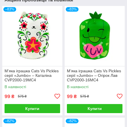
–83%
–83%
М’яка іграшка Cats Vs Pickles
М’яка іграшка Cats Vs Pickles
серії «Jumbo» – Каталіна
серії «Jumbo» – Огірок Лав
CVP2000-19MC4
CVP2000-16MC4
В наявності
В наявності
99
99
₴
₴
575 ₴
575 ₴
Купити
Купити
–82%
–82%