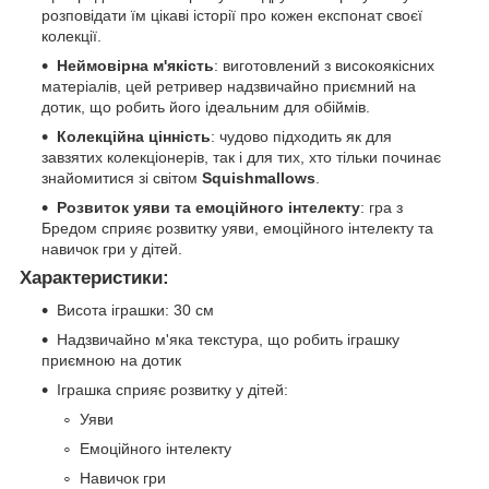
розповідати їм цікаві історії про кожен експонат своєї
колекції.
Неймовірна м'якість
: виготовлений з високоякісних
матеріалів, цей ретривер надзвичайно приємний на
дотик, що робить його ідеальним для обіймів.
Колекційна цінність
: чудово підходить як для
завзятих колекціонерів, так і для тих, хто тільки починає
знайомитися зі світом
Squishmallows
.
Розвиток уяви та емоційного інтелекту
: гра з
Бредом сприяє розвитку уяви, емоційного інтелекту та
навичок гри у дітей.
Характеристики:
Висота іграшки: 30 см
Надзвичайно м'яка текстура, що робить іграшку
приємною на дотик
Іграшка сприяє розвитку у дітей:
Уяви
Емоційного інтелекту
Навичок гри