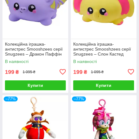
Колекційна іграшка-
Колекційна іграшка-
антистрес Smooshzees серії
антистрес Smooshzees серії
Snugzees – Дракон Паффін
Snugzees – Слон Кастед
08234
08237
В наявності
В наявності
199
199
₴
₴
1 095 ₴
1 095 ₴
Купити
Купити
–77%
–77%