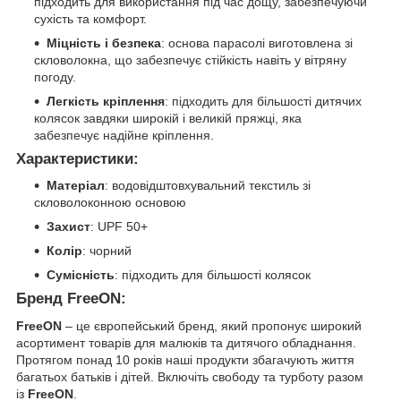
підходить для використання під час дощу, забезпечуючи
сухість та комфорт.
Міцність і безпека
: основа парасолі виготовлена зі
скловолокна, що забезпечує стійкість навіть у вітряну
погоду.
Легкість кріплення
: підходить для більшості дитячих
колясок завдяки широкій і великій пряжці, яка
забезпечує надійне кріплення.
Характеристики:
Матеріал
: водовідштовхувальний текстиль зі
скловолоконною основою
Захист
: UPF 50+
Колір
: чорний
Сумісність
: підходить для більшості колясок
Бренд FreeON:
FreeON
– це європейський бренд, який пропонує широкий
асортимент товарів для малюків та дитячого обладнання.
Протягом понад 10 років наші продукти збагачують життя
багатьох батьків і дітей. Включіть свободу та турботу разом
із
FreeON
.