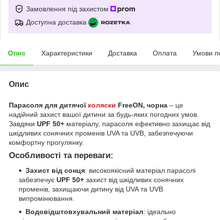
Замовлення під захистом
Доступна доставка
Опис
Характеристики
Доставка
Оплата
Умови п
Опис
Парасоля для дитячої
коляски
FreeON, чорна
– це
надійний захист вашої дитини за будь-яких погодних умов.
Завдяки
UPF 50+
матеріалу, парасоля ефективно захищає від
шкідливих сонячних променів UVA та UVB, забезпечуючи
комфортну прогулянку.
Особливості та переваги:
Захист від сонця
: високоякісний матеріал парасолі
забезпечує
UPF 50+
захист від шкідливих сонячних
променів, захищаючи дитину від UVA та UVB
випромінювання.
Водовідштовхувальний матеріал
: ідеально