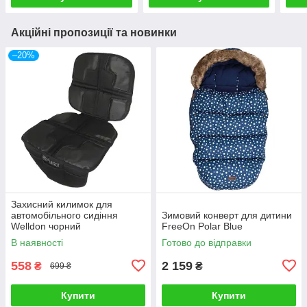
Акційні пропозиції та новинки
–20%
Захисний килимок для
автомобільного сидіння
Зимовий конверт для дитини
Welldon чорний
FreeOn Polar Blue
В наявності
Готово до відправки
558
2 159
₴
₴
699 ₴
Купити
Купити