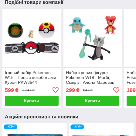
Подібні товари компанії
Ігровий набір Pokemon
Набір ігрових фігурок
Набі
W15 - Пояс з покеболами
Pokemon W19 - Магбі,
Poke
Кубон PKW3644
Сквіртл, Алола Маровак
Роз
PKW3600
599
299
199
₴
₴
1 247 ₴
647 ₴
Купити
Купити
Акційні пропозиції та новинки
–80%
–80%