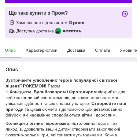
Що таке купити з Пром?
Замовлення під захистом
Доступна доставка
Опис
Характеристики
Доставка
Оплата
Умови п
Опис
Зустрічайте улюблених героїв популярної світової
ліцензії POKEMON!
Разом
із
Хонеджем
,
Бульбазавром
і
Фрогадиром
відкрийте для
себе захопливий світ покемонів, де кожен персонаж має
унікальні здібності та свою власну історію.
Створюйте нові
пригоди
та цікаві сюжети з допомогою цих деталізованих
фігурок, які неодмінно сподобаються дітям і дорослим.
Колекція з різних персонажів
, як головних героїв, так і
лиходіїв, дозволить вашій дитині створювати захоплюючі
сюжетно-рольові ігри, які триватимуть годинами. Кожна