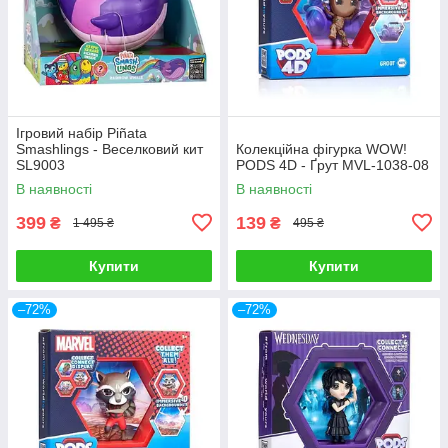
Ігровий набір Piñata
Smashlings - Веселковий кит
Колекційна фігурка WOW!
SL9003
PODS 4D - Ґрут MVL-1038-08
В наявності
В наявності
399
139
₴
₴
1 495 ₴
495 ₴
Купити
Купити
–72%
–72%