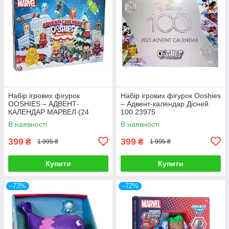
Набір ігрових фігурок
Набір ігрових фігурок Oоshies
OOSHIES – АДВЕНТ-
– Адвент-календар Дісней
КАЛЕНДАР МАРВЕЛ (24
100 23975
фігурки) 23296
В наявності
В наявності
399
399
₴
₴
1 995 ₴
1 995 ₴
Купити
Купити
–73%
–72%