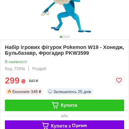
Набір ігрових фігурок Pokemon W19 - Хонедж,
Бульбазавр, Фрогадир PKW3599
В наявності
Код: 7289к
Роздріб
299
₴
647 ₴
Економія
348 ₴
Залишилось
25 днів
Купити
або
Купити з