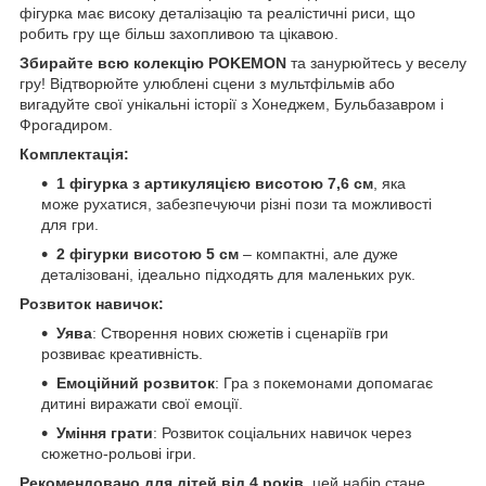
фігурка має високу деталізацію та реалістичні риси, що
робить гру ще більш захопливою та цікавою.
Збирайте всю колекцію POKEMON
та занурюйтесь у веселу
гру! Відтворюйте улюблені сцени з мультфільмів або
вигадуйте свої унікальні історії з Хонеджем, Бульбазавром і
Фрогадиром.
Комплектація:
1 фігурка з артикуляцією висотою 7,6 см
, яка
може рухатися, забезпечуючи різні пози та можливості
для гри.
2 фігурки висотою 5 см
– компактні, але дуже
деталізовані, ідеально підходять для маленьких рук.
Розвиток навичок:
Уява
: Створення нових сюжетів і сценаріїв гри
розвиває креативність.
Емоційний розвиток
: Гра з покемонами допомагає
дитині виражати свої емоції.
Уміння грати
: Розвиток соціальних навичок через
сюжетно-рольові ігри.
Рекомендовано для дітей від 4 років
, цей набір стане