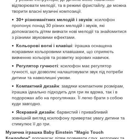
відтворювати мелодії, та в режимі фристайлу, де можна
творити власні музичні композиції.
30+ різноманітних мелодій і звуків
: ксилофон
пропонує понад 30 різних мелодій і звуків, які
допомагають дітям вивчати нові мелодії та знайомитися
з різними звуковими ефектами.
Кольорові вогні і клавіші
: іграшка оснащена
яскравими кольоровими клавішами, що сприяють
вивченню кольорів та розвитку зорових навичок.
Регулятор гучності
: ксилофон має регулятор
гучності, що дозволяє налаштовувати звук під потреби
дитини та навколишні умови.
Компактний дизайн
: завдяки компактним розмірам,
іграшка ідеально підходить для гри як вдома, так і в
подорожах або на прогулянках. Її легко брати з собою
куди завгодно.
Яскравий дизайн
: барвистий і привабливий
зовнішній вигляд ксилофону привертає увагу дитини та
стимулює її до гри.
Музична іграшка Baby Einstein "Magic Touch
Ксилофон"
допомагає дітям розвивати слух, моторику та