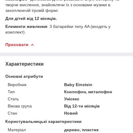
творче мислення, знайомлячи їх з основами музики в
захоплюючій ігровій формі.
Для дітей від 12 місяців.
Елементи живлення
: 3 батарейки типу AA (входять у
комплект).
Приховати
Характеристики
Основні атрибути
Виробник
Baby Einstein
Тип
Ксилофон, металофон
Стать
Унісекс
Вікова група
Від 12-ти місяців
Стан
Новий
Користувальницькі характеристики
Матеріал
дерево, пластик