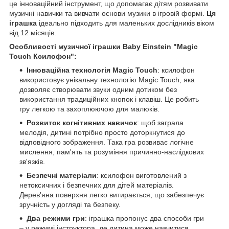
це інноваційний інструмент, що допомагає дітям розвивати
музичні навички та вивчати основи музики в ігровій формі.
Ця
іграшка
ідеально підходить для маленьких дослідників віком
від 12 місяців.
Особливості музичної іграшки Baby Einstein "Magic
Touch Ксилофон":
Інноваційна технологія Magic Touch
: ксилофон
використовує унікальну технологію Magic Touch, яка
дозволяє створювати звуки одним дотиком без
використання традиційних кнопок і клавіш. Це робить
гру легкою та захоплюючою для малюків.
Розвиток когнітивних навичок
: щоб заграла
мелодія, дитині потрібно просто доторкнутися до
відповідного зображення. Така гра розвиває логічне
мислення, пам'ять та розуміння причинно-наслідкових
зв'язків.
Безпечні матеріали
: ксилофон виготовлений з
нетоксичних і безпечних для дітей матеріалів.
Дерев'яна поверхня легко витирається, що забезпечує
зручність у догляді та безпеку.
Два режими гри
: іграшка пропонує два способи гри
– у режимі інструктора, де дитина може навчитися