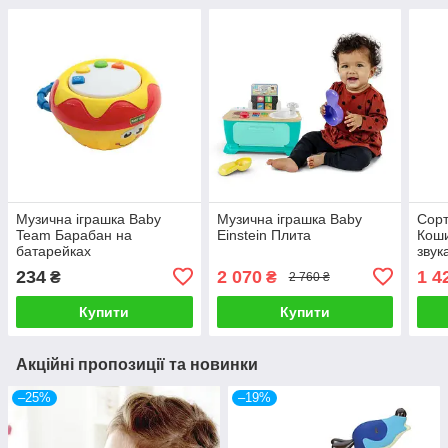
Музична іграшка Baby
Музична іграшка Baby
Сорт
Team Барабан на
Einstein Плита
Коши
батарейках
звук
234
2 070
1 4
₴
₴
2 760 ₴
Купити
Купити
Акційні пропозиції та новинки
–25%
–19%