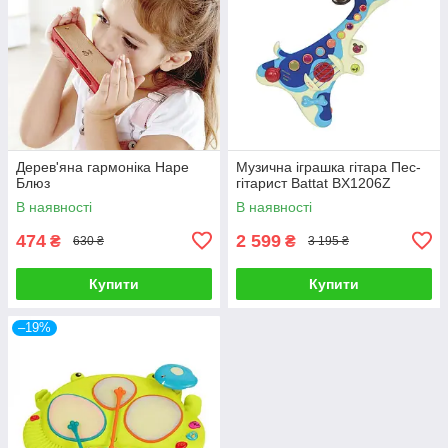
Дерев'яна гармоніка Hape
Музична іграшка гітара Пес-
Блюз
гітарист Battat BX1206Z
В наявності
В наявності
474
2 599
₴
₴
630 ₴
3 195 ₴
Купити
Купити
–19%