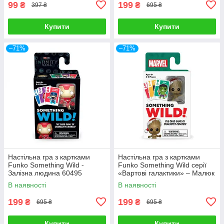
99
199
₴
₴
397 ₴
695 ₴
Купити
Купити
–71%
–71%
Настільна гра з картками
Настільна гра з картками
Funko Something Wild -
Funko Something Wild серії
Залізна людина 60495
«Вартові галактики» – Малюк
Грут 65341
В наявності
В наявності
199
199
₴
₴
695 ₴
695 ₴
Купити
Купити