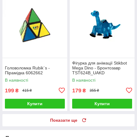
Фігурка для анімації Stikbot
Головоломка Rubik`s -
Mega Dino - Бронтозавр
Пірамідка 6062662
TST624B_UAKD
В наявності
В наявності
199
179
₴
₴
415 ₴
355 ₴
Купити
Купити
Показати ще