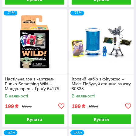
–71%
–71%
Настільна гра з картками
Ігровий набір з фігуркою –
Funko Something Wild –
Місія Побудуй станцію зв'язку
Мандалорець: Ґроґу 64175
80333
В наявності
В наявності
199
199
₴
₴
695 ₴
695 ₴
Купити
Купити
–52%
–50%