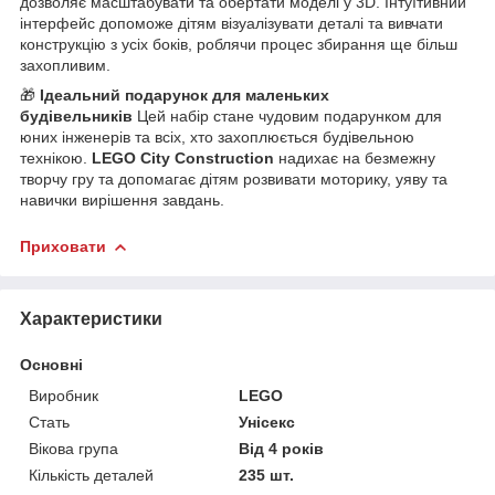
дозволяє масштабувати та обертати моделі у 3D. Інтуїтивний
інтерфейс допоможе дітям візуалізувати деталі та вивчати
конструкцію з усіх боків, роблячи процес збирання ще більш
захопливим.
🎁
Ідеальний подарунок для маленьких
будівельників
Цей набір стане чудовим подарунком для
юних інженерів та всіх, хто захоплюється будівельною
технікою.
LEGO City Construction
надихає на безмежну
творчу гру та допомагає дітям розвивати моторику, уяву та
навички вирішення завдань.
Приховати
Характеристики
Основні
Виробник
LEGO
Стать
Унісекс
Вікова група
Від 4 років
Кількість деталей
235 шт.