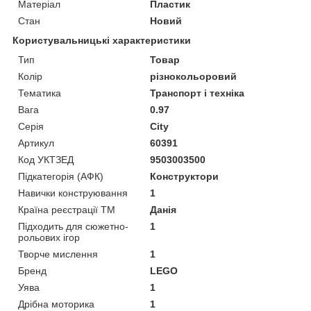
Матеріал
Пластик
Стан
Новий
Користувальницькі характеристики
Тип
Товар
Колір
різнокольоровий
Тематика
Транспорт і техніка
Вага
0.97
Серія
City
Артикул
60391
Код УКТЗЕД
9503003500
Підкатегорія (АФК)
Конструктори
Навички конструювання
1
Країна реєстрації ТМ
Данія
Підходить для сюжетно-
1
рольових ігор
Творче мислення
1
Бренд
LEGO
Уява
1
Дрібна моторика
1