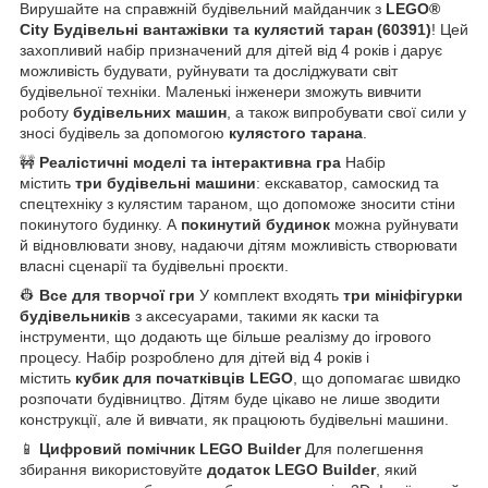
Вирушайте на справжній будівельний майданчик з
LEGO®
City Будівельні вантажівки та кулястий таран (60391)
! Цей
захопливий набір призначений для дітей від 4 років і дарує
можливість будувати, руйнувати та досліджувати світ
будівельної техніки. Маленькі інженери зможуть вивчити
роботу
будівельних машин
, а також випробувати свої сили у
зносі будівель за допомогою
кулястого тарана
.
🚧
Реалістичні моделі та інтерактивна гра
Набір
містить
три будівельні машини
: екскаватор, самоскид та
спецтехніку з кулястим тараном, що допоможе зносити стіни
покинутого будинку. А
покинутий будинок
можна руйнувати
й відновлювати знову, надаючи дітям можливість створювати
власні сценарії та будівельні проєкти.
👷
Все для творчої гри
У комплект входять
три мініфігурки
будівельників
з аксесуарами, такими як каски та
інструменти, що додають ще більше реалізму до ігрового
процесу. Набір розроблено для дітей від 4 років і
містить
кубик для початківців LEGO
, що допомагає швидко
розпочати будівництво. Дітям буде цікаво не лише зводити
конструкції, але й вивчати, як працюють будівельні машини.
📱
Цифровий помічник LEGO Builder
Для полегшення
збирання використовуйте
додаток LEGO Builder
, який