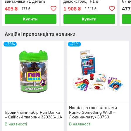
вантажівка 71 деталь
демонстрації F1 із
67 д
перегоновим автомобілем
405
1 908
477
₴
₴
477 ₴
2 247 ₴
Audi F1 508 деталей
Купити
Купити
Акційні пропозиції та новинки
–75%
–71%
Настільна гра з картками
Ігровий міні-набір Fun Banka
Funko Something Wild! –
– Свійські тварини 320386-UA
Людина-павук 63763
В наявності
В наявності